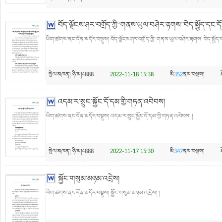
བོད་ལྗོངས་ཤར་བགྲོད་ཀྱི“གནས་ཡུལ་བཤེར་རྟགས”བེད་སྤྱོད་དང་དོ་དམ
ཡིག་ཚགས་ནང་དོན་མདོར་བསྡུས། བོད་ལྗོངས་ཤར་བགྲོད་ཀྱི“གནས་ཡུལ་བཤེར་རྟགས”བེད་སྤྱོད་དང་དོ
སྤེལ་མཁན།
ཉི་མ།4888
2022-11-18 15:38
མི
352
ནས་བལྟས།
འདམ་ར་སྲུང་སྐྱོང་དོ་དམ་གྱི་གཏན་འབེབས།
ཡིག་ཚགས་ནང་དོན་མདོར་བསྡུས། འདམ་ར་སྲུང་སྐྱོང་དོ་དམ་གྱི་གཏན་འབེབས། །
སྤེལ་མཁན།
ཉི་མ།4888
2022-11-17 15:30
མི
347
ནས་བལྟས།
སྐྱོང་གསུམ་མཉམ་འདྲེས།
ཡིག་ཚགས་ནང་དོན་མདོར་བསྡུས། སྐྱོང་གསུམ་མཉམ་འདྲེས། །