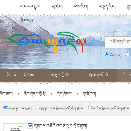
གསར་འགྱུར།
དྲ་ངོས།
པར་རིས།
བརྙན་རིས།
གླ
དྲིས་ལན།
ཡོད་ཚད།
ཡིག་ཚང་གཙོ་ངོས།
ལོ་རྒྱུས་ཀྱི་སྡེ།
སློབ་གསོའི་སྡེ།
རིག་ག
ཡིག་ཚང་།
>
རིག་གནས་ཀྱི་སྡེ།
>
སྲིད་ཁྲིམས།
>
སྣ་ཚོགས།
ཡིག་ཚགས་གསར་ཤོས།
བཀླགས་གྲངས་ཆེས་མང་བོའི་ཡིག་ཚགས།
ཕབ་ལེན་ཆེས་མང་བོའི་ཡིག་ཚགས།
དམངས་འཚོའི་འགན་སྲུང་སྲིད་ཇུས།