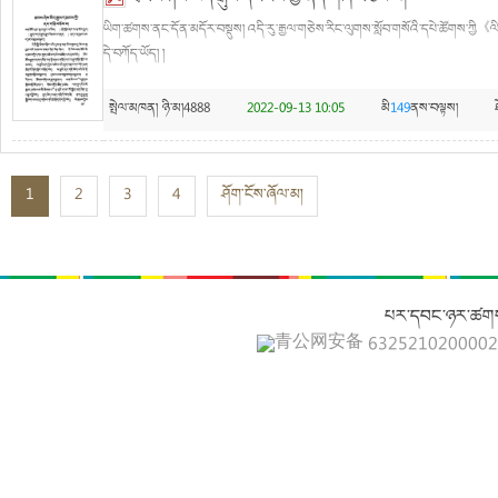
ཡིག་ཚགས་ནང་དོན་མདོར་བསྡུས། འདི་རུ་རྒྱལ་གཅེས་རིང་ལུགས་སློབ་གསོའི་དཔེ་ཚོགས་ཀྱི《
དེ་བཀོད་ཡོད། །
སྤེལ་མཁན།
ཉི་མ།4888
2022-09-13 10:05
མི
149
ནས་བལྟས།
1
2
3
4
ཤོག་ངོས་ཞོལ་མ།
པར་དབང་ཉར་ཚགས
青公网安备 632521020000