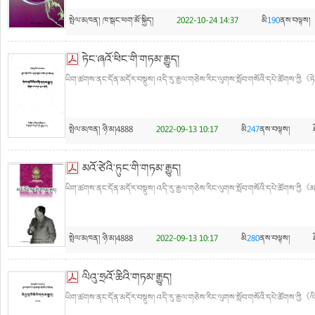
སྤེལ་མཁན།
ཁ་སྒང་ཕག་མོ་སྐྱིད།
2022-10-24 14:37
མི
190
ནས་བལྟས།
ཏེང་ཞའོ་ཕིང་གི་གཏམ་རྒྱུད།
ཡིག་ཚགས་ནང་དོན་མདོར་བསྡུས། འདི་རུ་རྒྱལ་གཅེས་རིང་ལུགས་སློབ་གསོའི་དཔེ་ཚོགས་ཀྱི《ཏེ
སྤེལ་མཁན།
ཉི་མ།4888
2022-09-13 10:17
མི
247
ནས་བལྟས།
མའོ་ཙེའི་ཏུང་གི་གཏམ་རྒྱུད།
ཡིག་ཚགས་ནང་དོན་མདོར་བསྡུས། འདི་རུ་རྒྱལ་གཅེས་རིང་ལུགས་སློབ་གསོའི་དཔེ་ཚོགས་ཀྱི《མའོ
སྤེལ་མཁན།
ཉི་མ།4888
2022-09-13 10:17
མི
280
ནས་བལྟས།
ལིའུ་ཧྲའོ་ཆིའི་གཏམ་རྒྱུད།
ཡིག་ཚགས་ནང་དོན་མདོར་བསྡུས། འདི་རུ་རྒྱལ་གཅེས་རིང་ལུགས་སློབ་གསོའི་དཔེ་ཚོགས་ཀྱི《ལིའུ