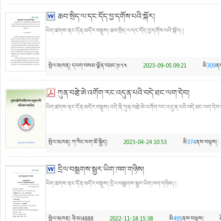
ཆབ་སྲིད་ལ་དང་དོད་བྱ་དགོས་པའི་སྐོར།
ཡིག་ཚགས་ནང་དོན་མདོར་བསྡུས། ཆབ་སྲིད་ལ་དང་དོད་བྱ་དགོས་པའི་སྐོར། །
སྤེལ་མཁན།
དཔག་བསམ་ལྗོན་བཟང་།༡༢༣
2023-09-05 09:21
མི
309
ནས
ཀུན་བརྩེ་ཨེ་འགོག་རང་འདུན་པའི་བདེ་ཐང་ལག་དེབ།
ཡིག་ཚགས་ནང་དོན་མདོར་བསྡུས། འདི་ནི་ཀུན་བརྩེ་ཨེ་འགོག་རང་འདུན་པའི་བདེ་ཐང་ལག་དེབ་ཅེ
སྤེལ་མཁན།
ཀ་རིང་ཕག་མོ་སྐྱིད།
2023-04-24 10:53
མི
374
ནས་བལྟས།
དྲིལ་བསྒྲགས་སྦྱར་ཡིག་ཁག་གཉིས།
ཡིག་ཚགས་ནང་དོན་མདོར་བསྡུས། དྲིལ་བསྒྲགས་སྦྱར་ཡིག་ཁག་གཉིས། །
སྤེལ་མཁན།
ཉི་མ།4888
2022-11-18 15:38
མི
495
ནས་བལྟས།