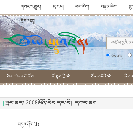
གསར་འགྱུར།
དྲ་ངོས།
པར་རིས།
བརྙན་རིས།
གླ
དྲིས་ལན།
ཡོད་ཚད།
ཡིག་ཚང་གཙོ་ངོས།
ལོ་རྒྱུས་ཀྱི་སྡེ།
སློབ་གསོའི་སྡེ།
རིག་ག
སྦྲང་ཆར། 2008ལོའི་དེབ་དང་པོ། དཀར་ཆག
མདུན་ཤོག(1)