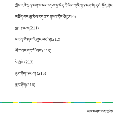
སློབ་རའི་སྙན་ངག་པ་དང་མཉམ་དུ་བོད་ཀྱི་མིག་སྔའི་སྙན་ངག་གི་དགེ་སྐྱོན་གླེ
མཆོད་པར་ཆུ་ཐེབ་བདུན་བཤམས་དོན་ཅི།(210)
སྨར་ཁམས།(211)
བཙན་པོ་གུང་རི་གུང་བཙན།(212)
ལོ་གསར་དང་ལོ་སར།(213)
པེ་ཁྲོན།(213)
རྒྱབ་ཤོག་ནང་མ། (215)
རྒྱབ་ཤོག(216)
པར་དབང་ཉར་ཚགས