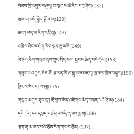
སེམས་ཀྱི་འགྲུལ་བཞུད། ཨ་སྔགས་ཚེ་རིང་བཀྲ་ཤིས།(132)
རྩམ་པ། བདེ་སྐྱིད་སྒྲོལ་མ།(139)
ཆང་། པད་མ་རིག་འཛིན།(143)
འགྱེལ་ཐེངས་ཤིག རིག་ལྡན་རྒྱ་མཚོ།(149)
མེ་ཏོག་ཅིག་གནམ་ནས་ལྷུང་སྲིད་དམ། སྐྱབས་ཆེན་བདེ་གྲོལ།(153)
གཟུགས་འགྱུར་ཟིན་ཐོ། ཧྥ་རན་ཙི་ཁ་ཧྥུ་ཁས་མཛད། གྲུ་ཆར་གྱིས་བསྒྱུར།(156)
ཕྱིར་འཁོར་བ། ཨ་བུ།(175)
གསུང་མགུར་ཐུང་ངུ་། རྡོ་གྲུབ་ཆེན་འཇིགས་མེད་བསྟན་པའི་ཉི་མ།(184)
དཔེ་ཀློག་དང་དཔྱད་བརྗོད། བསོད་ནམས་རྒྱལ།(188)
ལྟག་ཆུ་མ་ཆད་པའི་རྩོམ་རིག་གསར་རྩོམ། (197)