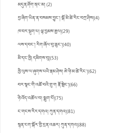
མདུན་ཤོག་ནང་མ། (2)
བྱ་ཞིག་ཡིན་ན་བསམས་བྱུང་། སྒོ་མེ་ཚེ་རིང་བཀྲ་ཤིས།(4)
ཁ་བར་སྒུག་པ། ལྷ་བྱམས་རྒྱལ།(29)
ལས་དབང་། རིག་ཞོལ་བུ་ཆུང་།(40)
མི་དང་ཁྱི། དམིགས་བུ།(53)
ཁྱི་ལུས་ལ་ཞུགས་པའི་རྣམ་ཤེས། ཨེ་ཉི་མ་ཚེ་རིང།(62)
བར་སྣང་གི་འཚོ་བའི་གྲུ་ག རྣོ་སྦྲེང་།(66)
ཉི་འོད་འཚོལ་བ། སྨུག་པོ།(75)
ང་གངས་རིར་དགའ། ཀུན་དགའ།(81)
སྙན་ངག་སྐོར་གྱི་དྲན་འཆར། ཀུན་དགའ།(88)