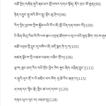
འཚོ་བྱེད་གཞོན་ནུའི་རྣམ་ཐར་བློ་གསར་དགའ་སྟོན། ནོར་བྲང་ཨོ་རྒྱན།(90)
རྟེན་འབྱུང་སྒྱུ་མའི་ཐོལ་གླུ། ལྡོང་ཆུ་ཤེལ།(96)
རིག་བྱེད་རླབས་ཀྱིས་སྐྱོམ་པའི་རོལ་མོ། སྒོ་ཡོན་ཏན་བཟང་བོ།(100)
པེ་ཅིན་ཨིའུ་ལིམ་ཕེ་ཁི་ལས་རྩལ་འགྲན་ཚོགས་ལ་ཕུལ་བའི་སྙན་ཚིག གངས་ཞུ
མཚོ་འགྲམ་གྱི་རླུང་བུ་བསིལ་མོ། མདོ་སྨད་ཧེ་རུ་ཀ(105)
མཚན་ལྗོངས་ཀྱི་འཆམ་འཆམ། འཆིང་གྲོལ།(106)
ལྷ་ས། རྒྱང་ཐག་རིང་བའི་གྲོང་ཁྱེར་ཁེར་རྐྱང་ཞིག འཕྲིན་ཁྱུང་།(112)
ར་སྤུའི་འུར་རྡོ་ར་ཡི་མཇིང་བར་ཕོག བུ་ཚེ་རིང་རྒན་པ།(115)
ཤ་ཟན་དང་སྙིང་རྗེ། གླིང་ཚ་པད་དབང་།(120)
གནའ་ཡུལ་ལུང་བ། འཇམ་བུ།(128)