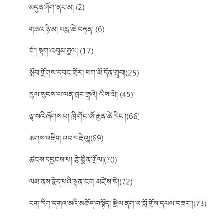
མདུན་ཤོག་ནང་མ། (2)
གཟའ་ཉི་མ། པདྨ་ཚེ་བརྟན། (6)
ངོ་། སྟག་འབུམ་རྒྱལ། (17)
སློབ་གྲོགས་དབང་རྡོར། ཕག་མོ་དོན་གྲུབ།(25)
རུལ་སུངས་པ་ཕན་ཁྲང་ཧྲུའེ། ལིས་ཝེ། (45)
ལྷ་སའི་ཞོགས་པ། ཁྲི་གོང་ཨོ་རྒྱན་ཚེ་རིང་།(66)
ཆགས་འཇིག འབར་རྡེའུ།(69)
ཚངས་དབྱངས་པ། རྩེ་སྨིན་གྲོལ།(70)
ལམ་ནས་རྙེད་པའི་སྙན་ངག མཛེས་སེ།(72)
ངག་རིག་དགའ་མའི་མཆོད་བསྟོད། སྤྲེལ་ནག་པ་བློ་གྲོས་དཔལ་བཟང་།(73)