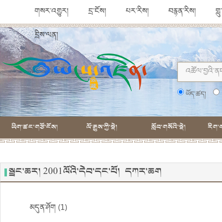
གསར་འགྱུར།
དྲ་ངོས།
པར་རིས།
བརྙན་རིས།
གླ
དྲིས་ལན།
ཡོད་ཚད།
ཡིག་ཚང་གཙོ་ངོས།
ལོ་རྒྱུས་ཀྱི་སྡེ།
སློབ་གསོའི་སྡེ།
རིག་ག
སྦྲང་ཆར། 2001ལོའི་དེབ་དང་པོ། དཀར་ཆག
མདུན་ཤོག (1)