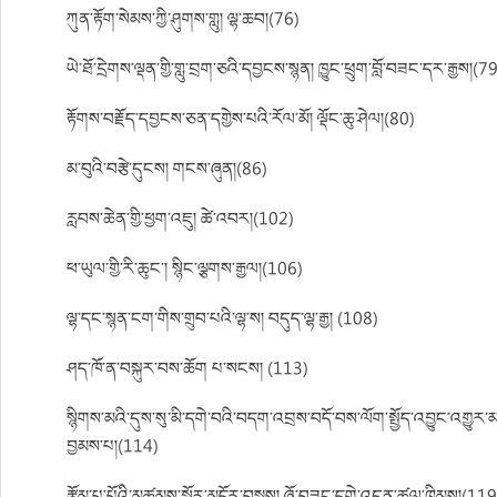
ཀུན་རྟོག་སེམས་ཀྱི་ཤུགས་གླུ། ལྷ་ཆབ།(76)
ཡེ་ཐོ་དྲེགས་ལྡན་གྱི་གླུ་བྲག་ཅའི་དབྱངས་སྙན། ཁྱུང་ཕྲུག་བློ་བཟང་དར་རྒྱས།(7
རྟོགས་བརྗོད་དབྱངས་ཅན་དགྱེས་པའི་རོལ་མོ། ལྡོང་ཆུ་ཤེལ།(80)
མ་བུའི་བརྩེ་དུངས། གངས་ཞུན།(86)
རླབས་ཆེན་གྱི་ཕྱག་འཇུ། ཚེ་འབར།(102)
ཕ་ཡུལ་གྱི་རི་ཆུང་། སྙིང་ལྕགས་རྒྱལ།(106)
ལྷ་དང་སྙན་ངག་གིས་གྲུབ་པའི་ལྷ་ས། བདུད་ལྷ་རྒྱ། (108)
ཤད་ཁོ་ན་བསྐུར་བས་ཆོག པ་སངས། (113)
སྙིགས་མའི་དུས་སུ་མི་དགེ་བའི་བདག་འབྲས་བདོ་བས་ལོག་སྤྱོད་འབྱུང་འགྱ
བྱམས་པ།(114)