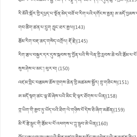
རྩོམ་པ་པོའི་མཚམས་སྦྱོར་མདོར་བསྡུས། ཞོ་བཟང་དགེ་འདུན་ཚུལ་ཁྲིམས།(119
རི་མོའི་སྐོར་གྱི་དཔྱད་པ་སྔོན་མེད་བཟོ་བ་རིག་པའི་དགོངས་རྒྱན། ཨ་མདོ་བྱམ
གབ་ཚིག་ཚན་པ་དྲུག ཁྱུང་ཐར་རྒྱལ།(143)
རྩོམ་རིག་བརྡ་ཆད་གསེད་འགྲོལ། རྡོ་རྗེ།(145)
རིག་རྩལ་བསྐྱར་དར་དུས་སྐབས་སུ་བྱོན་པའི་སི་ལེན་གྱི་རླབས་ཆེ་བའི་རྩོམ་པ་པ
སུས་ཤེས་པ་མང་། ཕུར་བ། (150)
འཛམ་གླིང་བརྩམས་ཆོས་གྲགས་ཆེན་གྱི་མཚམས་སྦྱོར། གྲུ་གཟིངས།(151)
ཨ་མདོ་སྟག་ཚང་ལྷ་མོ་ཞེས་པའི་མིང་ཇི་ལྟར་ཐོགས་པ་ཡིན།(158)
ཀྵ་ཡིག་གི་རྒྱབ་ཏུ་ཡོད་པའི་ཐིག་ལེ་གཉིས་པོ་དེས་ཅི་ཞིག་མཚོན།(159)
མི་རོ་རྩེ་སྒྲུང་གི་རྩོམ་པ་པོ་འཕགས་པ་ཀླུ་སྒྲུབ་ཨེ་ཡིན།(160)