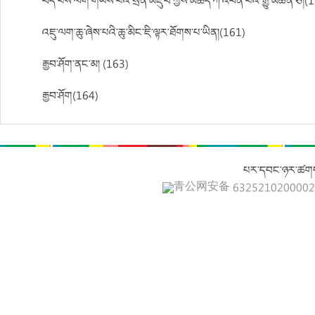
བོད་པས་ལག་གཡས་པའི་སྲིན་མཛུབ་ཀྱིས་མཆོད་ཀ་འཕེན་པའི་རྒྱུ་མཚན་ཅི།(
འཇུ་ལག་ཆུ་ཞེས་པའི་ཆུ་མིང་ཇི་ལྟར་ཐོགས་པ་ཡིན།(161)
རྒྱབ་ཤོག་ནང་མ། (163)
རྒྱབ་ཤོག(164)
པར་དབང་ཉར་ཚགས
青公网安备 632521020000