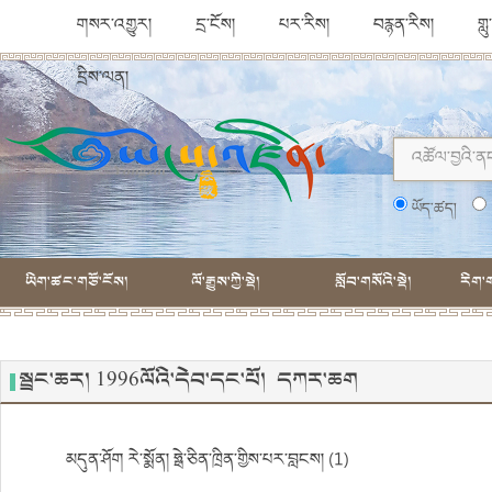
གསར་འགྱུར།
དྲ་ངོས།
པར་རིས།
བརྙན་རིས།
གླ
དྲིས་ལན།
ཡོད་ཚད།
ཡིག་ཚང་གཙོ་ངོས།
ལོ་རྒྱུས་ཀྱི་སྡེ།
སློབ་གསོའི་སྡེ།
རིག་ག
སྦྲང་ཆར། 1996ལོའི་དེབ་དང་པོ། དཀར་ཆག
མདུན་ཤོག རེ་སྨོན། ཧྥེ་ཅིན་ཁྲིན་གྱིས་པར་བླངས། (1)