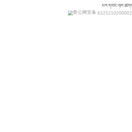
པར་དབང་ཉར་ཚགས
青公网安备 632521020000