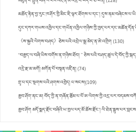
མཐུན་པ་སྤུན་བཞི་ལ་ངོས་འཛིན་མི་འདྲ་བ་ཡོད་པ་ཅི་ཡིན། (128)
མཆོད་རྟེན་བྱ་རུང་ཁ་ཤོར་གྱི་མིང་ཇི་ལྟར་ཐོགས་པ་དང་། དུས་ནམ་བཞེངས་པ་
དུང་དཀར་གཡས་འཁྱིལ་དང་གཡོན་འཁྱིལ་གཉིས་ཀྱི་ཁྱད་པར་དང་མཚོན་དོན་ཅ
《ས་སྐྱའི་ལེགས་བཤད》ཅེས་པའི་འབྲེལ་སྒྲ་མེད་ན་ཨེ་འགྲིག (130)
“བརྒྱད་ལ་བཞི་ཡིས་བགོས་ན་གཉིས་ཐོབ། ” ཅེས་པའི་བཤད་ཚུལ་དེ་བོད་ཀྱི་ས
འདྲེ་རྫ་མ་མགོ། མགོན་པོ་བསྟན་འཛིན། (74)
གྲྭ་པ་དང་སྔགས་པའི་ཤགས་འགྱེད། པ་སངས།(109)
རྒྱབ་ཤོག་ནང་མ། བོད་ཀྱི་ན་གཞོན་རྩོམ་པ་པོ་ཨ་ལེགས་ཀྱི་འདྲ་པར་བདམས་བ
རྒྱབ་ཤོག མདོ་སྨད་རྫོང་བཞིའི་ཡ་གྱལ་པད་མོ་ཆོས་རྫོང་། ལི་ཐེན་ཧྥུས་པར་བླང