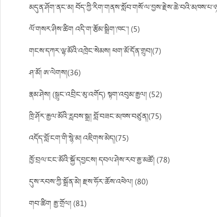
མདུན་ཤོག་ནང་མ། བོད་ཀྱི་རིག་གནས་སློབ་གསོ་ལ་བྱས་རྗེས་ཆེ་བའི་མཁས་པ
ལོ་གསར་ཤིས་ཚིག འདི་ག་རྩོམ་སྒྲིག་ཁང་། (5)
གངས་དཀར་ལྷ་མོའི་འཁྲེང་སེམས། ཕག་མོ་དོན་གྲུབ།(7)
ཤ་མོ། ཨ་ལེགས།(36)
རྣམ་ཤེས། (སྒྲུང་འབྲིང་མུ་འགོད) སྟག་འབུམ་རྒྱལ། (52)
ཁྲི་ཤོར་རྒྱལ་མོའི་རླབས་སྒྲ། བློ་བཟང་མཁས་བཙུན།(75)
འདོད་བློ་ངག་གི་སྙེ་མ། འཇིགས་མེད།(75)
ཁྱོ་བྲལ་ངང་མོའི་སྐྱོ་དབྱངས། དབལ་ཤེས་རབ་རྒྱ་མཚོ། (78)
དུས་རབས་ཀྱི་སྒྲོན་མེ། རྫས་ཧོར་ཆོས་འཕེལ། (80)
གབ་ཚིག རྒྱ་གྲོལ། (81)