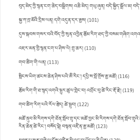
བུད་མེད་ཀྱི་སྙན་ངག་ཆེད་བསྒྲིགས། འཆི་མེད། གཡུ་ཞུན། བདེ་སྐྱིད་སྒྲོལ་མ། བདེ་
སྐྱ་ཀ་ཁྲ་མོའི་དྲིས་ལན། དགེ་འདུན་དར་རྒྱས། (101)
དུས་སྐབས་གསར་བའི་བོད་ཀྱི་སུན་འབྱིན་རྩོམ་རིག་ཐད་ཀྱི་བསམ་གཞིག་འག
འཇར་མན་གྱི་སྙན་ངག་པ་ཤིས་ལེ། གྲུ་ཆར། (110)
གབ་ཚིག་གི་ལན། (113)
སྤྲིངས་ཡིག་ཚངས་ཆེན་ཤིས་པའི་ཨོཾ་རིང་། དཔྱི་ས་བློ་གྲོས་རྒྱ་མཚོ། (116)
རྩོམ་རིག་གི་ཐ་སྙད་འགའི་སྒྱུར་ཚུལ་གླེང་བ། འབྲོང་བུ་ཚེ་རིང་རྡོ་རྗེ། (119)
གབ་ཚིག་རིག་པའི་རོལ་རྩེད། ཚེ་སྒྲུབ། (122)
མཚོ་ནུབ་མི་རིགས་དགེ་ཐོན་སློབ་གྲྭ་དང་མཚོ་བྱང་མི་རིགས་དགེ་ཐོན་སློབ་གྲྭའི་ཆ
རིན་ཆེན་ཚེ་རིང་། བསོད་བྷེ། བསྟན་འཛིན་རྒྱ་མཚོ། (123)