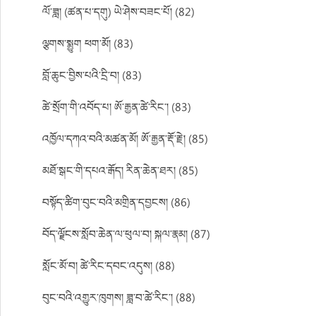
ལོ་ཟླ། (ཚན་པ་དགུ) ཡེ་ཤེས་བཟང་པོ། (82)
ལྕགས་སྨྱུག ཕག་མོ། (83)
བློ་ཆུང་བྱིས་པའི་དྲི་བ། (83)
ཚེ་སྲོག་གི་འབོད་པ། ཨོ་རྒྱན་ཚེ་རིང་། (83)
འཁྱོལ་དཀའ་བའི་མཚན་མོ། ཨོ་རྒྱན་རྡོ་རྗེ། (85)
མཐོ་སྒང་གི་དཔའ་རྒོད། རིན་ཆེན་ཐར། (85)
བསྟོད་ཚིག་བུང་བའི་མགྲིན་དབྱངས། (86)
བོད་ལྗོངས་སློབ་ཆེན་ལ་ཕུལ་བ། སྐལ་རྣམ། (87)
སློང་མོ་བ། ཚེ་རིང་དབང་འདུས། (88)
བུང་བའི་འགྱུར་ཁུགས། ཟླ་བ་ཚེ་རིང་། (88)