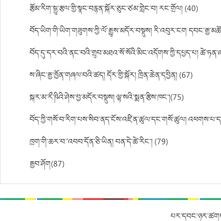
རྩོམ་རིག་སྒྱུ་རྩལ་གྱི་སྣང་བརྙན་སྐོར་ཅུང་ཙམ་གླེང་བ། རང་གྲོལ། (40)
བོད་ཡིག་གི་ཡིག་གཟུགས་ཀྱི་ལོ་རྒྱུས་མདོར་བསྡུས། རི་འབུར་ངག དབང་རྒྱ་མཚ
བོད་དུ་དར་བའི་ནང་བའི་གྲུབ་མཐའ་སོ་སོའི་མིང་འདོགས་ཀྱི་དཔྱད་པ། ཚེ་ཏན་
ས་ཞིང་རྒྱ་ཁྱོན་གཞལ་བའི་ཚད། དོར་གྱི་སྐོར། ཁྲིན་ཆེན་དབྱིན། (67)
སྐར་མ་རྀ་ཥིའི་ཤེས་བྱ་མདོར་བསྡུས། ལྷ་སའི་སྨན་རྩིས་ཁང་།(75)
བོད་ཀྱི་གསོ་བ་རིག་པས་སིབ་ནད་ངོས་འཛིན་ཚུལ་དང་གསོ་ཚུལ། འཕགས་པ་དར
ཁྲག་གི་ཆར་བ”འབབ་དོན་ཅི་ཡིན། བན་དེ་ཚེ་རིང་། (79)
རྒྱབ་ཤོག(87)
པར་དབང་ཉར་ཚགས