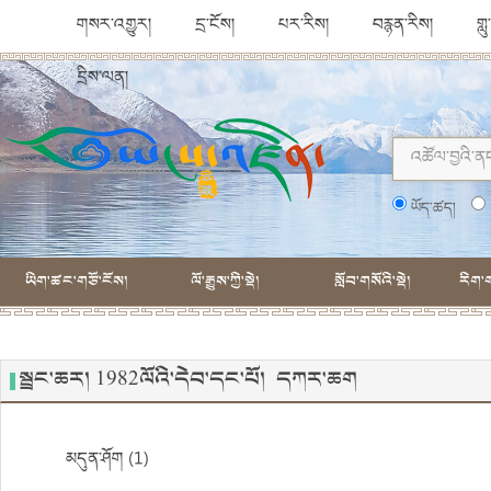
གསར་འགྱུར།
དྲ་ངོས།
པར་རིས།
བརྙན་རིས།
གླ
དྲིས་ལན།
ཡོད་ཚད།
ཡིག་ཚང་གཙོ་ངོས།
ལོ་རྒྱུས་ཀྱི་སྡེ།
སློབ་གསོའི་སྡེ།
རིག་ག
སྦྲང་ཆར། 1982ལོའི་དེབ་དང་པོ། དཀར་ཆག
མདུན་ཤོག (1)