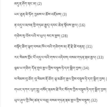
མདུན་ཤོག་ནང་མ། (2)
ཡང་ཅུན་མེ་ཏོག བྱམས་པ་ཆོས་འཇོམས། (3)
རྟ་འདུལ་མཁན་གྱི་གཏམ་རྒྱུད། དབང་ཆེན་སྟོབས་རྒྱལ། (16)
གཅེས་སུ་འོས་པའི་ཕ་ཡུལ། སངས་རྒྱས། (28)
བསྟོད་ཚིག་ལྷག་བསམ་ཁོལ་བའི་གཟེགས་མ། རྡོ་རྗེ་ཚེ་བརྟན། (31)
རང་སེམས་གྱོང་པོ་འདུལ་བའི་གསལ་འདེབས། བསམ་གཏན་རྣམ་རྒྱལ། (33)
ལྷམ་ཡ་གཅིག དོན་གྲུབ་རྒྱལ་གྱིས་བསྡུས་ཏེ་དག་སྨྲིག་བྱས། (34)
ཕ་སེམས་བུ་ཐོག བུ་སེམས་རྡོ་ཐོག ལྷ་མཆོག་རྒྱལ་གྱིས་བསྡུས་ཏེ་དག་སྒྲིག་བྱས།
གཡང་དཀར་ལུག་གླུ། བསོད་ནམས་ཚེ་རིང་སོགས་ཀྱིས་བསྡུས་ཏེ་དག་སྒྲིག་བྱས།
ཡུལ་ཤུལ་གྱི་ཁེད་ཚན་པ་བཅུ། བསམ་གཏན་རྣམ་རྒྱལ་གྱིས་བསྡུས། (32)