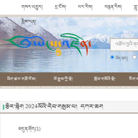
གསར་འགྱུར།
དྲ་ངོས།
པར་རིས།
བརྙན་རིས།
གླ
དྲིས་ལན།
ཡོད་ཚད།
ཡིག་ཚང་གཙོ་ངོས།
ལོ་རྒྱུས་ཀྱི་སྡེ།
སློབ་གསོའི་སྡེ།
རིག་ག
རྩེར་སྙེག 2024ལོའི་དེབ་གསུམ་པ། དཀར་ཆག
མདུན་ཤོག(1)