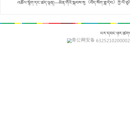
འཚོལ་སྙེག་དང་ཚད་ལྡན།—མིན་གོའི་སྐབས་སུ《བོད་སོག་ཟླ་དེབ》ཀྱི་ལོ་ཙཱའ
པར་དབང་ཉར་ཚགས
青公网安备 632521020000