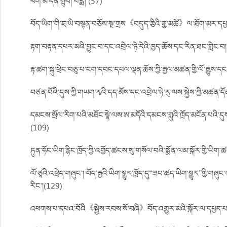
ཕག་མོ་དོན་གྲུབ། པདྨ། (57)
བོད་ཡིག་གི་ཇ་ཡི་བསྟན་བཅོས་སྔ་གྲས《བདུད་རྩིའི་རྒྱ་མཚོ》ལ་ཐོག་མར་དཔྱད་
རྟག་བརྟན་དཔར་མའི་བྱུང་བ་དང་འབྲེལ་ཏེ་དེའི་ཁྱད་ཆོས་དང་རིན་ཐང་གླེང་
རྟ་ཚག་སྐུ་ཕྲེང་བཅུ་པ་ངག་དབང་དཔལ་ལྡན་ཆོས་ཀྱི་རྒྱལ་མཚན་གྱི་ལོ་རྒྱུས་
བཙན་པོའི་དུས་ཀྱི་གཡག་རྭའི་དད་མོས་དང་འབྲེལ་ཏེ་རུ་ལས་སྐྱེས་ཀྱི་མཚན་དོ
དམངས་སྲོལ་རིག་པའི་མཐོང་སྣེ་ལས་ཨ་མདོའི་དམངས་གླུའི་ཁྲོད་མངོན་པའི་དུ
(109)
ཏུན་ཧོང་ཡིག་རྙིང་ཁྲོད་ཀྱི་འགྱོད་ཚངས་སུ་གསོལ་བའི་སྨོན་ལམ་སྐོར་གྱི་ཡིག
ལོ་ཙཱའི་འཕྲེད་གཞུང་། བོད་རྒྱའི་ཡིག་སྒྱུར་ཁྲོད་དུ“ཟབ་ཚད་ཡིག་སྒྱུར”གྱི་གཞ
རིང་།(129)
འཕགས་པ་དཔའ་བོའི《སྐྱེས་རབས་སོ་བཞི》བོད་འགྱུར་མའི་སྐོར་ལ་དཔྱད་