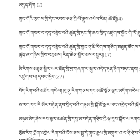
མདུན་ཤོག (2)
ཀྲུང་གོའི་ལུགས་ཀྱི་དེང་རབས་ཅན་གྱི་ལོ་རྒྱུས་འཕེལ་རིམ། ཚེ་རྡོ།(4)
ཀྲུང་གོ་གསར་བ་དབུ་བརྙེས་པའི་ཚུན་གྱི་ཏང་གི་ཆབ་སྲིད་འཛུགས་སྐྱོང་གི་ལོ་ར
ཀྲུང་གོ་གསར་བ་དབུ་བརྙེས་པའི་ཚུན་གྱི་ཀྲུང་ཧྭ་མི་རིགས་གཅིག་མཐུན་ཚོགས་པ
ཚུན་ཞ་གཉིས་ཀྱིས་བརྩམས། རིན་ཆེན་སྒྲོལ་མས་བསྒྱུར།(17)
མི་རིགས་མཐུན་སྒྲིལ་ཡར་ཐོན་གྱི་བྱ་གཞག་ལ་སྐུལ་འདེད་ཏན་ཏིག་བཏང་ནས། ཀ
འཛུགས་པ། དབང་སྐྱིད།(27)
བོད་རིག་པའི་མཐོང་གཡེལ། ཁུ་ནུ་རིག་གནས་དང་མཚོ་སྔོན་ལྗང་མདོག་འཕེལ་རྒྱས
ཅ་ལག་དང་རི་མོར་བརྟེན་ནས་སྲིད་པའི་གཏམ་གྱི་སྒོ་མོ་སླར་ཡང་འབྱེད་པའི་སྐ
མཉམ་མེད་ཤེས་རབ་རྒྱལ་མཚན་གྱི་དབུ་མ་བདེན་གཉིས་ཀྱི་ལྟ་གྲུབ་སྐོར་ལ་
རྩོམ་རིག་ཀློག་འགྲེལ་རིག་པའི་ངོས་ནས་སྤུ་དེ་གུང་རྒྱལ་གྱི་མགུར“འ་བ་ཉི་ཉེ་