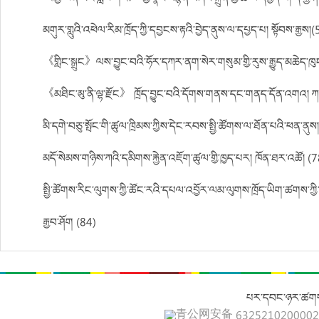
མགུར་གླུའི་འཕེལ་རིམ་ཁྲོད་ཀྱི་དབྱངས་རྟའི་བྱེད་ནུས་ལ་དཔྱད་པ། སྟོབས་རྒྱས།
《གླིང་སྒྲུང》ལས་བྱུང་བའི་ཧོར་དཀར་ནག་སེར་གསུམ་གྱི་རུས་རྒྱུད་མཆེད་ཁ
《མཐིང་མུ་ནི་ལྷ་རྫོང》 ཁྲོད་བྱུང་བའི་དོགས་གནས་དང་གནད་དོན་འགའ། ཀར
མི་དགེ་བཅུ་སྤོང་གི་ཚུལ་ཁྲིམས་ཀྱིས་དེང་རབས་སྤྱི་ཚོགས་ལ་ཐོན་པའི་ཕན་ནུས
མདོ་སེམས་གཉིས་ཀའི་དམིགས་རྐྱེན་འཇོག་ཚུལ་གྱི་ཁྱད་པར། ཁོན་ཐར་འཚོ། (
སྤྱི་ཚོགས་རིང་ལུགས་ཀྱི་ཚོང་རའི་དཔལ་འབྱོར་ལམ་ལུགས་ཁྲོད་ཡིག་ཚགས་ཀྱི་
རྒྱབ་ཤོག (84)
པར་དབང་ཉར་ཚགས
青公网安备 632521020000