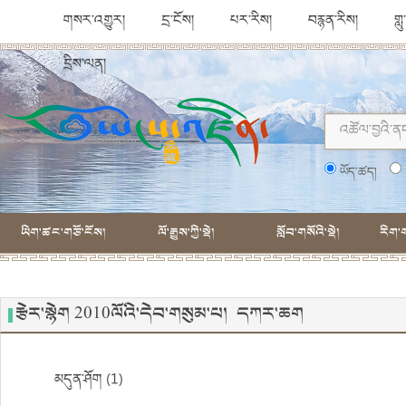
གསར་འགྱུར།
དྲ་ངོས།
པར་རིས།
བརྙན་རིས།
གླ
དྲིས་ལན།
ཡོད་ཚད།
ཡིག་ཚང་གཙོ་ངོས།
ལོ་རྒྱུས་ཀྱི་སྡེ།
སློབ་གསོའི་སྡེ།
རིག་ག
རྩེར་སྙེག 2010ལོའི་དེབ་གསུམ་པ། དཀར་ཆག
མདུན་ཤོག (1)