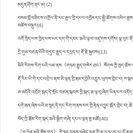
མདུན་ཤོག་ནང་མ། (2)
བསམ་བློ་བཅིངས་འགྲོལ་ནི་རང་རྒྱལ་གྱི་དཔལ་འབྱོར་དང་སྤྱི་ཚོགས་འཕེལ་རྒྱས
མཚོས་བསྒྱུར།(6)
འགོ་ཁྲིད་ལས་བྱེད་པས་ཡང་དག་གི་དབང་ཆའི་ལྟ་བ་འཛུགས་དགོས། ལྷ་ལུང་རྡོ་
དྲི་གུམ་བཙན་པོའི་གདུང་རྒྱུད་ལ་དཔྱད་པ། རྡོ་རྗེ་སྐྱབས།(13)
མིའི་རིགས་རིག་པའི་ལམ་ནས《གཏམ་རྒྱུད་གསེར་ཐང》སོགས་ཀྱི་ཁྱད་ཆོས་ལ
རྡོ་རིང་ཡི་གེ་དང་འབྲེལ་ནས་ཨི་ལྡན་གྱི་རྣམ་དབྱེའི་འགྱུར་ལུགས་གླེང་བ། ཁ་ས
ཨ་མདོའི་འབྲོག་སྐད་དེ་སྲོང་བཙན་སྐབས་ཀྱི་སྐད་ཆ་ལྟ་བུ་ཞིག་ཡིན་པར་འདོད
དགེ་རྒན་ཞེས་པའི་ཐ་སྙད་དེ་དང་རིག་གནས་བར་གྱི་རྟེན་འབྱུང་སྐོར་གླེང་བ། ཚ
བོད་ཀྱི་རྩོམ་རིག་སྐད་ཆའི་སྒྲིག་གཞི། དཔལ་ལྡན་རྒྱ་མཚོ།(40)
《བྱ་ལེན་མའི་ཟློས་གར》 གྱི་སྣང་བརྙན་བཞེང་སྐྲུན་གྱི་ཆ་ལ་དཔྱད་པ། དོ་རྒྱ་ཤ་བ