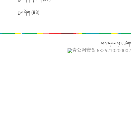
རྒྱབ་ཤོག (88)
པར་དབང་ཉར་ཚགས
青公网安备 632521020000