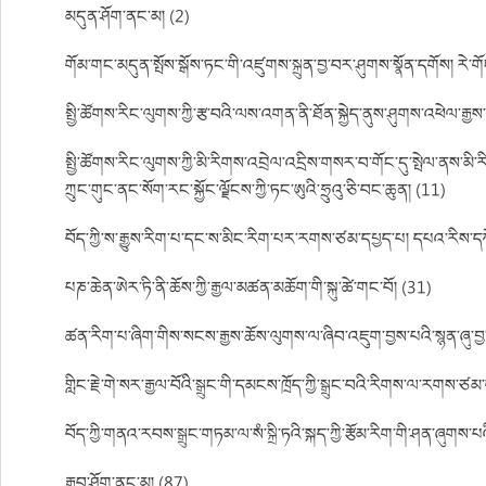
མདུན་ཤོག་ནང་མ། (2)
གོམ་གང་མདུན་སྤོས་སྒོས་ཏང་གི་འཛུགས་སྐྲུན་བྱ་བར་ཤུགས་སྣོན་དགོས། རེ་
སྤྱི་ཚོགས་རིང་ལུགས་ཀྱི་རྩ་བའི་ལས་འགན་ནི་ཐོན་སྐྱེད་ནུས་ཤུགས་འཕེལ་རྒྱས་སུ
སྤྱི་ཚོགས་རིང་ལུགས་ཀྱི་མི་རིགས་འབྲེལ་འདྲིས་གསར་བ་གོང་དུ་སྤེལ་ནས་མི
ཀྲུང་གུང་ནང་སོག་རང་སྐྱོང་ལྗོངས་ཀྱི་ཏང་ཨུའི་ཧྲུའུ་ཅི་བང་ཆུན། (11)
བོད་ཀྱི་ས་རྒྱུས་རིག་པ་དང་ས་མིང་རིག་པར་རགས་ཙམ་དཔྱད་པ། དཔའ་རིས་ད
པཎ་ཆེན་ཨེར་ཏི་ནི་ཆོས་ཀྱི་རྒྱལ་མཚན་མཆོག་གི་སྐུ་ཚེ་གང་བོ། (31)
ཚན་རིག་པ་ཞིག་གིས་སངས་རྒྱས་ཆོས་ལུགས་ལ་ཞིབ་འཇུག་བྱས་པའི་སྙན་ཞུ་བྱ
གླིང་རྗེ་གེ་སར་རྒྱལ་བོའི་སྒྲུང་གི་དམངས་ཁྲོད་ཀྱི་སྒྲུང་བའི་རིགས་ལ་རགས་ཙ
བོད་ཀྱི་གནའ་རབས་སྒྲུང་གཏམ་ལ་སཾ་སྐྲི་ཏའི་སྐད་ཀྱི་རྩོམ་རིག་གི་ཤན་ཞུགས་པའ
རྒྱབ་ཤོག་ནང་མ། (87)