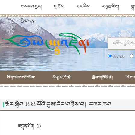
གསར་འགྱུར།
དྲ་ངོས།
པར་རིས།
བརྙན་རིས།
གླ
དྲིས་ལན།
ཡོད་ཚད།
ཡིག་ཚང་གཙོ་ངོས།
ལོ་རྒྱུས་ཀྱི་སྡེ།
སློབ་གསོའི་སྡེ།
རིག་ག
རྩེར་སྙེག 1989ལོའི་དུས་དེབ་གཉིས་པ། དཀར་ཆག
མདུན་ཤོག (1)