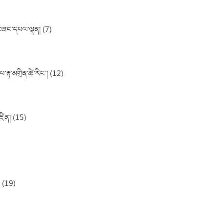
་བཟང་དཔལ་ལྡན། (7)
་རྟ་མགྲིན་ཚེ་རིང་། (12)
འཛིན། (15)
། (19)