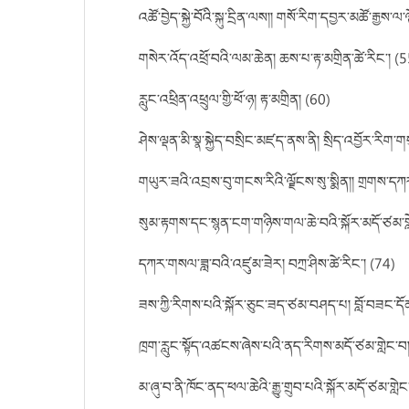
འཚོ་བྱེད་སྐྱེ་བོའི་སྐུ་དྲིན་ལས།། གསོ་རིག་དབྱར་མཚོ་རྒྱས་ལ་ལྟ
གསེར་འོད་འཕྲོ་བའི་ལམ་ཆེན། ཆས་པ་རྟ་མགྲིན་ཚེ་རིང་། (
རླུང་འཕྲིན་འཕྲུལ་གྱི་ཕོ་ཉ། རྟ་མགྲིན། (60)
ཤེས་ལྡན་མི་སྣ་སྐྱེད་བསྲིང་མཛད་ནས་ནི། སྲིད་འབྱོར་རིག་གསུ
གཡུར་ཟའི་འབྲས་བུ་གངས་རིའི་ལྗོངས་སུ་སྨིན།། གྲགས་དཀར་
སུམ་རྟགས་དང་སྙན་ངག་གཉིས་གལ་ཆེ་བའི་སྐོར་མདོ་ཙམ་གླ
དཀར་གསལ་ཟླ་བའི་འཛུམ་ཟེར། བཀྲ་ཤིས་ཚེ་རིང་། (74)
ཟས་ཀྱི་རིགས་པའི་སྐོར་ཅུང་ཟད་ཙམ་བཤད་པ། བློ་བཟང་དོན
ཁྲག་རླུང་སྟོད་འཚངས་ཞེས་པའི་ནད་རིགས་མདོ་ཙམ་གླེང་བ།
མ་ཞུ་བ་ནི་ཁོང་ནད་ཕལ་ཆེའི་རྒྱུ་གྲུབ་པའི་སྐོར་མདོ་ཙམ་གླེ