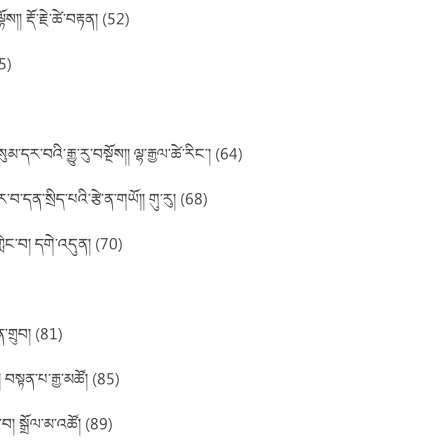
ོས།། རྡོ་རྗེ་ཚེ་བརྟན། (52)
55)
མ་དར་བའི་རྒྱུ་རུ་བསྔོས།། ལྷ་རྒྱལ་ཚེ་རིང་། (64)
བ་དན་སྲིད་པའི་རྩེ་ན་གཡོ།། གུ་རུ། (68)
ེང་བ། དགེ་འདུན། (70)
་གྲུབ། (81)
 བསྟན་པ་རྒྱ་མཚོ། (85)
ང་བ། སྒྲོལ་མ་འཚོ། (89)