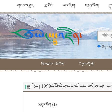
གསར་འགྱུར།
དྲ་ངོས།
པར་རིས།
བརྙན་རིས།
གླ
ཡོད་ཚད
ཡིག་ཚང་གཙོ་ངོས།
ལོ་རྒྱུས་ཀྱི་སྡེ།
ཟླ་ཟེར། 1999ལོའི་དེབ་དང་པོ་དང་གཉིས་པ། 
མདུན་ཤོག (1)