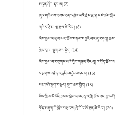
མདུན་ཤོག་ནང་མ། (2)
ཀུན་གཟིགས་ཐམས་ཅད་མཁྱེན་པའི་རྗེས་དྲན། བསེ་ཚང་བློ
གསེར་ཉི་མ། ལྷ་རྒྱལ་ཚེ་རིང་། (8)
མེས་རྒྱལ་མ་ཡུམ་ལང་ཚོར་བསྐལ་བརྒྱའི་བར་དུ་བརྟན། ཆས་པ
གྱེས་བྲལ། སྡུག་ཐར་སྐྱིད། (14)
མེས་རྒྱལ་ལ་བསྔགས་པའི་སྙིང་གཏམ་ཐོར་བུ། ཁ་སྟོད་ཆོས་
བསྔགས་བརྗོད་པདྨའི་འཛུམ་མདངས། (16)
ཕམ་ཁའི་སྡུག་བསྔལ། སྡུག་ཐར་སྐྱིད། (18)
ཡིད་ཀྱི་མཚོ་མོའི་རླབས་ཕྲེང་མཁའ་རུ་འཕྱོ། བློ་བཟང་རྒྱ་མཚོ
སྟོན་མཇུག་གི་བློས་བསླངས། ཁྲི་གོང་ཨོ་རྒྱན་ཚེ་རིང་། (20)