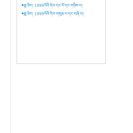
●ཟླ་ཟེར། 1999ལོའི་དེབ་དང་པོ་དང་གཉིས་པ།
●ཟླ་ཟེར། 1999ལོའི་དེབ་གསུམ་པ་དང་བཞི་བ།