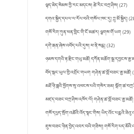
ལྷད་མེད་སེམས་ཀྱི་རང་མདངས། ཚེ་རིང་བཀྲ་ཤིས། (27)
དགའ་སྐྱིད་དཔལ་ལ་རོལ་བའི་གསོལ་ཁང་དུ། ཀླུ་མོ་སྐྱིད། (2
གསོ་རིག་ཀུན་ཕན་གླིང་གི་ངོ་མཚར། ལྕགས་གོ་ཡག (29)
དགེ་རྒན་ཞེས་འབོད་པའི་དུས། ཕ་ནེ་སངྒ། (32)
ཉམས་དགའི་རྟ་རྫིང་གཡུ་མཚོ། དཀོན་མཆོག་སྒྲ་དབྱངས་རྒྱ་
བོད་སྒང་ཡུལ་གྱི་འབྲོང་གཡག གཤེན་ཚ་བློ་བཟང་རྒྱ་མཚོ། 
མཐོ་ཉི་ཟླའི་ཕྱོགས་སུ་འཕངས་པའི་གསེར་ཟམ། སྦོག་ཚ་བཀྲ་
མཛད་བཟང་བཀྲ་ཤིས་འཁོར་ལོ། གཤེན་ཚ་བློ་བཟང་རྒྱ་མཚོ།
གསོ་དཔྱད་སྲོག་འཚོའི་འོད་སྣང་གིས། ཡིད་འོང་པདྨའི་ཟེའུ་
ཇུས་བཟང་ཉིན་བྱེད་འབར་བའི་གཟིས།། གསོ་རིག་པད་མོའི་འད