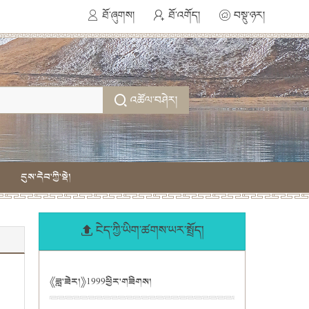
ཐོ་ཞུགས།
ཐོ་འགོད།
བསྡུ་ཉར།
འཚོལ་བཤེར།
དུས་དེབ་ཀྱི་སྡེ།
ངེད་ཀྱི་ཡིག་ཚགས་ཡར་སྤྲོད།
《ཟླ་ཟེར།》1999ཕྱིར་གཟིགས།