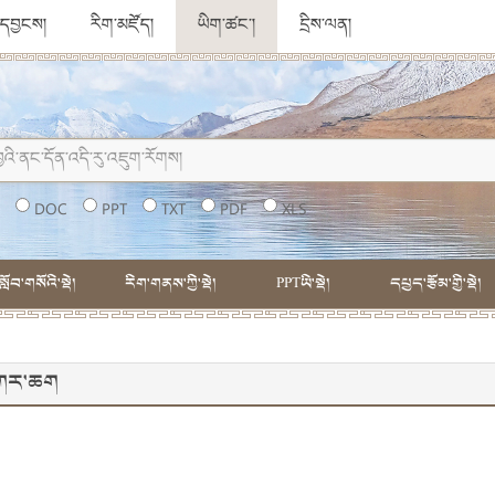
ུ་དབྱངས།
རིག་མཛོད།
ཡིག་ཚང་།
དྲིས་ལན།
།
DOC
PPT
TXT
PDF
XLS
སློབ་གསོའི་སྡེ།
རིག་གནས་ཀྱི་སྡེ།
PPTཡི་སྡེ།
དཔྱད་རྩོམ་གྱི་སྡེ།
དཀར་ཆག