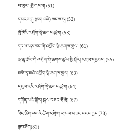
ཕ་ཡུལ། བློ་གསལ། (51)
དམངས་གླུ (ཁག་བཞི) སངས་ཧཱ། (53)
ཁྲོ་ཁོའི་འབྲོག་སྡེ་ཆགས་ཚུལ། (58)
དབལ་པཎ་ཚང་གི་འབྲོག་སྡེ་ཆགས་ཚུལ། (61)
རྨ་ཆུ་རྫོང་གི་འབྲོག་སྡེ་ཆགས་ཚུལ་གྱི་སྐོར། འཇམ་དབྱངས། (55)
མཚེ་རུ་མའི་འབྲོག་སྡེ་ཆགས་ཚུལ། (63)
དངུལ་རྭའི་འབྲོག་སྡེ་ཆགས་ཚུལ། (64)
དགོན་པའི་སྐོར། སྐལ་བཟང་རྡོ་རྗེ། (67)
མིང་ཚིག་འགའི་ཚིག་འགྲེལ། བསྐལ་བཟང་སངས་རྒྱས།(73)
རྒྱབ་ཤོག(82)