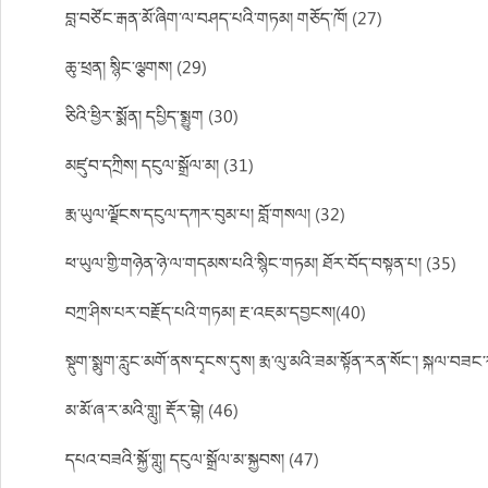
བླ་བཙོང་རྒན་མོ་ཞིག་ལ་བཤད་པའི་གཏམ། གཅོད་ཁོ། (27)
ཆུ་ཕྲན། སྙིང་ལྕགས། (29)
ཅིའི་ཕྱིར་སྨོན། དཔྱིད་སྨྱུག (30)
མཛུབ་དཀྲིས། དངུལ་སྒྲོལ་མ། (31)
རྨ་ཡུལ་ལྗོངས་དངུལ་དཀར་བུམ་པ། བློ་གསལ། (32)
ཕ་ཡུལ་གྱི་གཉེན་ཉེ་ལ་གདམས་པའི་སྙིང་གཏམ། ཐོར་བོད་བསྟན་པ། (35)
བཀྲ་ཤིས་པར་བརྗོད་པའི་གཏམ། རྔ་འཇམ་དབྱངས།(40)
སྡུག་སྨུག་རླུང་མགོ་ནས་དྭངས་དུས། རྨ་ལུ་མའི་ཟམ་སྟོན་རན་སོང་། སྐལ་བཟ
མ་མོ་ཞ་ར་མའི་གླུ། རྡོར་བྷེ། (46)
དཔའ་བཟའི་སྐྱོ་གླུ། དངུལ་སྒྲོལ་མ་སྐྱབས། (47)