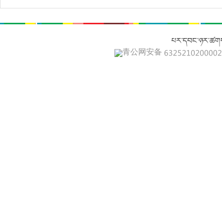
པར་དབང་ཉར་ཚགས
青公网安备 632521020000