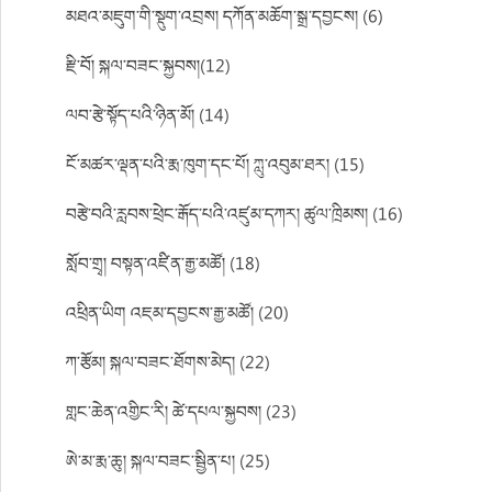
མཐའ་མཇུག་གི་སྡུག་འབྲས། དཀོན་མཆོག་སྒྲ་དབྱངས། (6)
རྫི་བོ། སྐལ་བཟང་སྐྱབས།(12)
ལབ་རྩེ་སྟོད་པའི་ཉིན་མོ། (14)
ངོ་མཚར་ལྡན་པའི་རྨ་ཁུག་དང་པོ། ཀླུ་འབུམ་ཐར། (15)
བརྩེ་བའི་རླབས་ཕྲེང་རྒོད་པའི་འཛུམ་དཀར། ཚུལ་ཁྲིམས། (16)
སློབ་གྲྭ། བསྟན་འཛིན་རྒྱ་མཚོ། (18)
འཕྲིན་ཡིག འཇམ་དབྱངས་རྒྱ་མཚོ། (20)
ཀ་རྩོམ། སྐལ་བཟང་ཐོགས་མེད། (22)
གླང་ཆེན་འགྱིང་རི། ཚེ་དཔལ་སྐྱབས། (23)
ཨེ་མ་རྨ་ཆུ། སྐལ་བཟང་སྦྱིན་པ། (25)