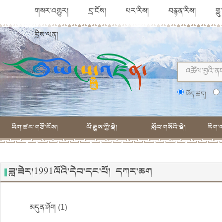
གསར་འགྱུར།
དྲ་ངོས།
པར་རིས།
བརྙན་རིས།
གླ
དྲིས་ལན།
ཡོད་ཚད།
ཡིག་ཚང་གཙོ་ངོས།
ལོ་རྒྱུས་ཀྱི་སྡེ།
སློབ་གསོའི་སྡེ།
རིག་ག
ཟླ་ཟེར།1991ལོའི་དེབ་དང་པོ། དཀར་ཆག
མདུན་ཤོག (1)