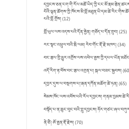
དབྱངས་ཅན་ངག་གི་རོལ་མཚོ་ཡིད་ཀྱི་ངང་མོ་རྣམ་རྩེན་ཚངས་
པོའི་ལྷན་ཚོགས་ཀྱི་ཁོངས་མི་བློ་མཐུན་ཡི་དམ་ཚེ་རིང་གི
པའི་བློ གྲོས། (12)
བློ་ཡུལ་ལས་འདས་པའི་དོན་རྐྱེན། གཅོད་པ་དོན་གྲུབ། (25)
རང་སྣང་འཕྲུལ་བའི་རྨི་ལམ། རེབ་གོང་རྡོ་རྗེ་མཁར། (34)
བང་རྩལ་གྱི་མྱུར་འགྲོས་ལས་འཕེལ་རྒྱས་ཀྱི་དཔལ་ཡོན་མཐོ
འདོ་རིག་རྟ་ཕོས་བང་རྩལ་འགྲན་པ། སྐལ་བཟང་སྐྱབས། (60
དབྱར་དུས་ལ་བསྔགས་པ།་རྒན་དཀོན་མཆོག་ཚེ་ཏན། (65)
སེམས་ཁོང་ལས་འཕོས་པའི་རོལ་དབྱངས། གནམ་བྱམས་ཚེ་རི
བསྟོད་པ་ན་ཆུང་བུང་བའི་གླུ་དབྱངས། ཧོར་གཙང་ཞལ་བཀུ
ནེ་ཙི། ཨོ་རྒྱན་རྡོ་རྗེས། (70)