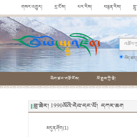
གསར་འགྱུར།
དྲ་ངོས།
པར་རིས།
བརྙན་རིས།
གླ
ཡོད་ཚད
ཡིག་ཚང་གཙོ་ངོས།
ལོ་རྒྱུས་ཀྱི་སྡེ།
ཟླ་ཟེར། 1990ལོའི་དེབ་དང་པོ། དཀར་ཆག
མདུན་ཤོག(1)