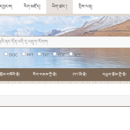
ུ་དབྱངས།
རིག་མཛོད།
ཡིག་ཚང་།
དྲིས་ལན།
།
DOC
PPT
TXT
PDF
XLS
སློབ་གསོའི་སྡེ།
རིག་གནས་ཀྱི་སྡེ།
PPTཡི་སྡེ།
དཔྱད་རྩོམ་གྱི་སྡེ།