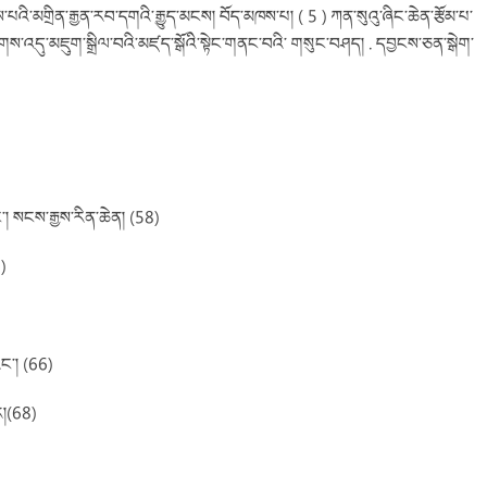
པའི་མགྲིན་རྒྱན་རབ་དགའི་རྒྱུད་མངས། བོད་མཁས་པ། ( 5 ) ཀན་སུའུ་ཞིང་ཆེན་རྩོམ་པ་
ས་ཚོགས་འདུ་མཇུག་སྒྲིལ་བའི་མཛད་སྒོའི་སྟེང་གནང་བའི་ གསུང་བཤད། . དབྱངས་ཅན་སྒེག་
ང་། སངས་རྒྱས་རིན་ཆེན། (58)
)
ང་། (66)
ར།(68)