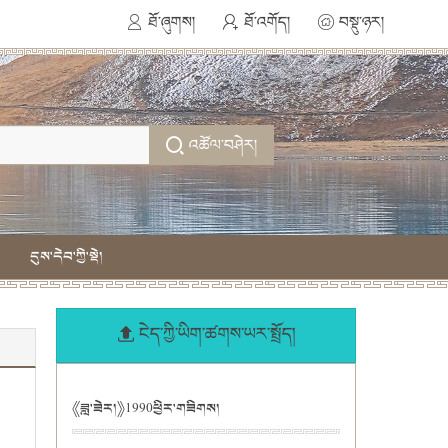
ཐོ་ཞུགས།
ཐོ་འགོད།
བསྡུ་ཉར།
འཚོལ་བཤེར།
དུས་དེབ་ཀྱི་སྡེ།
ངེད་ཀྱི་ཡིག་ཚགས་ཡར་སྤྲོད།
《ཟླ་ཟེར།》1990ཕྱིར་གཟིགས།