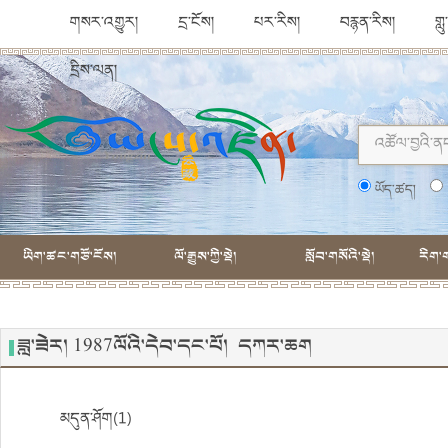
གསར་འགྱུར།
དྲ་ངོས།
པར་རིས།
བརྙན་རིས།
གླ
དྲིས་ལན།
ཡོད་ཚད།
ཡིག་ཚང་གཙོ་ངོས།
ལོ་རྒྱུས་ཀྱི་སྡེ།
སློབ་གསོའི་སྡེ།
རིག་ག
ཟླ་ཟེར། 1987ལོའི་དེབ་དང་པོ། དཀར་ཆག
མདུན་ཤོག(1)