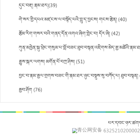
དུང་བརྡ། རྣམ་ཐར།(39)
གེ་སར་གྱི་དཔའ་མཛངས་ལ་བསྟོད་པའི་གླུ་ད་བྱངས། གངས་རྩེན། (40)
རྩོམ་རིག་གསར་བའི་གནད་དོན་འགའ་ཞིག་གླེང་བ། དོར་ཞི། (42)
ཀུན་མཁྱེན་སྐུ་ཕྲེང་གསུམ་པ་བློ་བཟང་ཐུབ་བསྟན་འཇིགས་མེད་རྒྱ་མཚོའི་རྣམ
རྒྱུས་སྐར་ལགས། མགོན་པོ་བཀྲ་ཤིས། (51)
བྱང་བ་རྣམ་རྒྱལ་གྲགས་བཟང་གི་རྣམ་ཐར་ཉུང་བསྡུས་སུ་བཀོད་པ། ཐུབ་བསྟན།
རྒྱབ་ཤོག (76)
པར་དབང་ཉར་ཚགས
青公网安备 632521020000