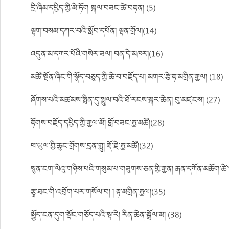
དྲི་ཞིམ་དཔྱིད་ཀྱི་མེ་ཏོག སྐལ་བཟང་ཚེ་བརྟན། (5)
ལྷག་བསམ་དཀར་བའི་སློབ་དཔོན། ལྡན་གྲོལ།(14)
འདུན་མ་དཀར་པོའི་གསེར་ཟལ། བན་དེ་མཁར།(16)
མཚོ་སྔོན་ཞིང་གི་སྣོད་བཅུད་ཀྱི་ཆེ་བ་བརྗོད་པ། མགར་རྩེ་རྟ་མགྲིན་རྒྱལ། (18)
ཞོགས་པའི་མཚམས་སྤྲིན་དུ་སྤྲུལ་བའི་ཐོ་རངས་སྐར་ཆེན། བུ་མཛངས། (27)
རྟོགས་བརྗོད་དཔྱིད་ཀྱི་རྒྱལ་མོ། བློ་བཟང་རྒྱ་མཚོ།(28)
ཕ་ཡུལ་གྱི་ཆུང་གྲོགས་དྲན་གླུ། རྡོ་རྗེ་རྒྱ་མཚོ།(32)
སྙན་ངག་ལེའུ་གཉིས་པའི་གསུམ་པ་གཟུགས་ཅན་གྱི་རྒྱན། རྒན་དཀོན་མཆོག་ཚེ
རྩྭ་ཐང་གི་འབྲོག་པར་གསོལ་བ། ། རྟ་མགྲིན་རྒྱལ།(35)
སྤྱོད་ངན་དུག་སྡོང་གཅོད་པའི་སྟ་རེ། རིན་ཆེན་སྒྲོལ་མ། (38)