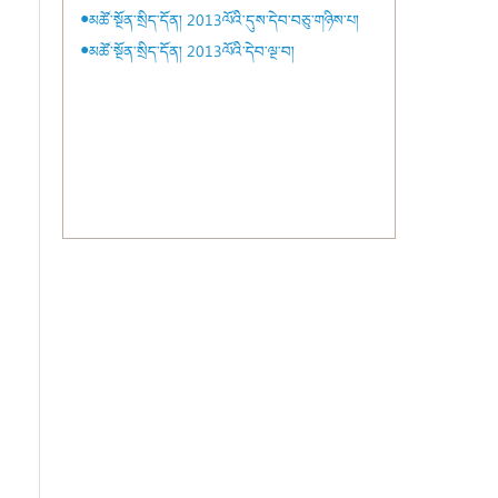
●མཚོ་སྔོན་སྲིད་དོན། 2013ལོའི་དུས་དེབ་བཅུ་གཉིས་པ།
●མཚོ་སྔོན་སྲིད་དོན། 2013ལོའི་དེབ་ལྔ་བ།