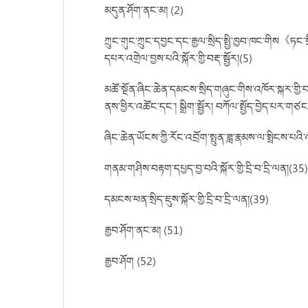
མདུན་ཤོག་ནང་མ། (2)
ཀྲུང་གུང་ཀྲུང་དབྱང་དང་རྒྱལ་སྲིད་སྤྱི་ཁྱབ་ཁང་གིས《ཏང
དཔར་འགྲེལ་བྱས་པའི་སྐོར་གྱི་བརྡ་སྦྱོར།(5)
མཚོ་སྔོན་ཞིང་ཆེན་དམངས་སྲིད་གཞུང་གིས་འཁོར་སྐར་གྱི་བ
ནས་ཕྱིར་འཚོང་དང་། སྒྲིག་སྦྱོར། བཀོལ་སྤྱོད་བྱེད་པར་གཙང
ཞིང་ཆེན་ཡོངས་ཀྱི་རོང་འབྲོག་སྤུན་ཟླ་རྣམས་ལ་སྤྲིངས་པའི
གནམ་གཤིས་བརྟག་དཔྱད་བྱ་བའི་སྐོར་གྱི་དྲི་བ་དྲི་ལན།(35
དམངས་ཕན་སྲིད་ཇུས་སྐོར་གྱི་དྲི་བ་དྲི་ལན།(39)
རྒྱབ་ཤོག་ནང་མ། (51)
རྒྱབ་ཤོག (52)