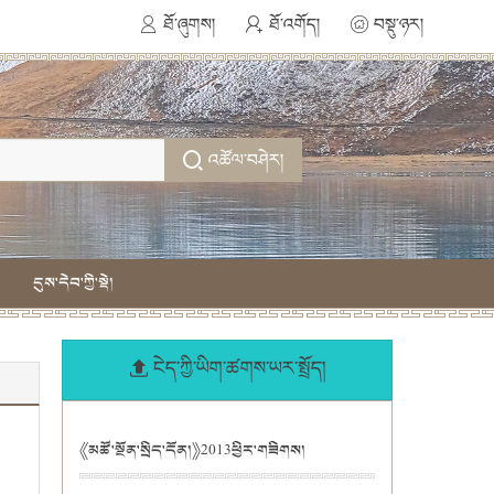
ཐོ་ཞུགས།
ཐོ་འགོད།
བསྡུ་ཉར།
འཚོལ་བཤེར།
དུས་དེབ་ཀྱི་སྡེ།
ངེད་ཀྱི་ཡིག་ཚགས་ཡར་སྤྲོད།
《མཚོ་སྔོན་སྲིད་དོན།》2013ཕྱིར་གཟིགས།