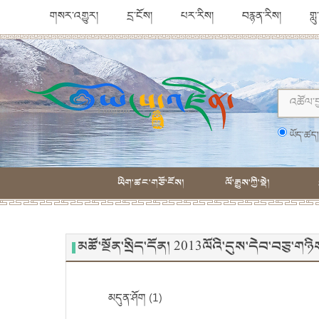
གསར་འགྱུར།
དྲ་ངོས།
པར་རིས།
བརྙན་རིས།
གླ
ཡོད་ཚད
ཡིག་ཚང་གཙོ་ངོས།
ལོ་རྒྱུས་ཀྱི་སྡེ།
མཚོ་སྔོན་སྲིད་དོན། 2013ལོའི་དུས་དེབ་བཅུ་
མདུན་ཤོག (1)