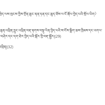
་སྲིད་ལས་ཁུངས་ཀྱིས་གྲོན་ཆུང་ནན་ཏན་དང་ཆུད་ཟོས་ལ་ངོ་རྒོལ་བྱེད་པའི་སྲོལ་ཡིག》
རྙན་འཕྲིན་རླུང་འཕྲིན་བརྡ་རྟགས་བསྡུ་ལེན་བྱེད་པའི་ས་ངོས་སྒྲིག་ཆས་ཁྲིམས་དང་འགལ་
་བཤེར་དང་དག་ཐེར་བྱེད་པའི་སྐོར་གྱི་བརྡ་སྦྱོར།(29)
་འཕྲིན།(32)
)