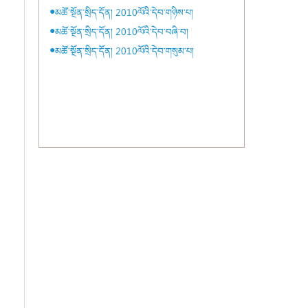
●མཚོ་སྔོན་སྲིད་དོན། 2010ལོའི་དེབ་གཉིས་པ།
●མཚོ་སྔོན་སྲིད་དོན། 2010ལོའི་དེབ་བཞི་བ།
●མཚོ་སྔོན་སྲིད་དོན། 2010ལོའི་དེབ་གསུམ་པ།