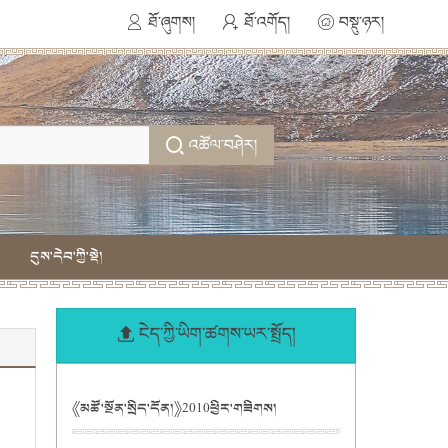
ཐོ་ཞུགས།
ཐོ་འགོད།
བསྡུ་ཉར།
འཚོལ་བཤེར།
དུས་དེབ་ཀྱི་སྡེ།
ངེད་ཀྱི་ཡིག་ཚགས་ཡར་སྤྲོད།
《མཚོ་སྔོན་སྲིད་དོན།》2010ཕྱིར་གཟིགས།