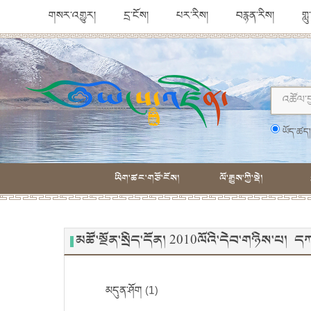
གསར་འགྱུར།
དྲ་ངོས།
པར་རིས།
བརྙན་རིས།
གླ
ཡོད་ཚད
ཡིག་ཚང་གཙོ་ངོས།
ལོ་རྒྱུས་ཀྱི་སྡེ།
མཚོ་སྔོན་སྲིད་དོན། 2010ལོའི་དེབ་གཉིས་པ། 
མདུན་ཤོག (1)