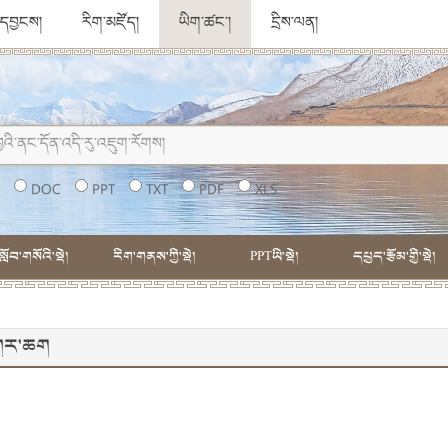
ུ་དབྱངས།
རིག་མཛོད།
ཡིག་ཚང་།
དྲིས་ལན།
།
DOC
PPT
TXT
PDF
XLS
སློབ་གསོའི་སྡེ།
རིག་གནས་ཀྱི་སྡེ།
PPTཡི་སྡེ།
དཔྱད་རྩོམ་གྱི་སྡེ།
དཀར་ཆག