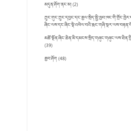
མདུན་ཤོག་ནང་མ། (2)
ཀྲུང་གུང་ཀྲུང་དབྱང་དང་རྒྱལ་སྲིད་སྤྱི་ཁྱབ་ཁང་གི་གྲོང་
ཞིང་ལས་དང་ཞིང་སྡེ་འཕེལ་བའི་རྨང་གཞི་སྔར་ལས་བརྟན་
མཚོ་སྔོན་ཞིང་ཆེན་མི་དམངས་སྲིད་གཞུང་གཞུང་ལས་ཐིན་གྱི་དཔ
(39)
རྒྱབ་ཤོག (48)