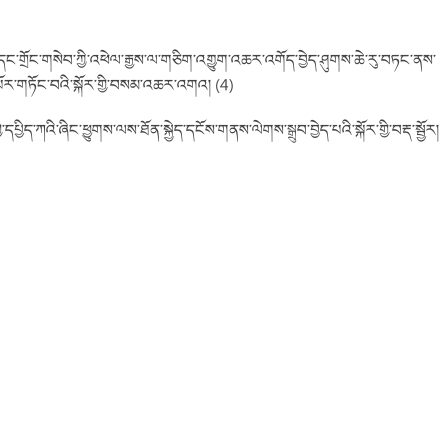
ཁྱེར་དང་གྲོང་གསེབ་ཀྱི་འཕེལ་རྒྱས་ལ་གཅིག་འགྱུག་འཆར་འགོད་བྱེད་ཤུགས་ཆེ་རུ་བཏང་ནས་
པོར་གཏོང་བའི་སྐོར་གྱི་བསམ་འཆར་འགའ། (4)
ྱིད་ཀའི་ཞིང་ཕྱུགས་ལས་ཐོན་སྐྱེད་དངོས་གནས་ལེགས་སྒྲུབ་བྱེད་པའི་སྐོར་གྱི་བརྡ་སྦྱོར།