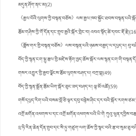
མདུན་ཤོག་ནང་མ།(2)
《རྒྱལ་པོའི་ལུགས་ཀྱི་བསྟན་བཅོས》ལས་རྒྱལ་ཁབ་སྐྱོང་ཐབས་བསྟན་པའི་སྐོ
རྩོམ་གཤིས་ཀྱི་གོ་དོན་དང་གྲུབ་རྒྱའི་སྐོར་གླེང་བ། འབའ་སྟོད་ཚེ་དབང་རྡོ་རྗེ།(1
《ཟློས་གར་གྱི་བསྟན་བཅོས》ལས་བསྟན་པའི་ཉམས་བརྒྱད་ལ་དཔྱད་པ། བུ་བཞི
བོད་ཀྱི་སྙན་ངག་སྒྱུ་རྩལ་གྱི་མཛེས་རྟོག་ཁྱད་ཆོས་སྐོར་ལས་སྙན་ངག་གི་བསྟན་དོ
གསར་འགྱུར་གྱི་རྒྱབ་ལྗོངས་རྩོམ་ལུགས་བཤད་པ། བཀྲ་བྷ།(49)
བོད་ཀྱི་སྙན་སྒྲོན་རྩོམ་ཡིག་སྐོར་ཅུང་ཟད་བཤད་པ། ལྷ་མོ་འཚོ།(59)
གསོ་དཔྱད་རིག་པའི་བསམ་བློ་ཅི་ལྟར་དབུ་བརྙེས་ཤིང་དར་བའི་སྐོར་རགས་ཙམ་གླེ
འགྲོ་མགོན་འཕགས་པ་དང་འགྲོ་མགོན་འཕགས་པའི་ཡི་གེ ཀུའུ་ཝུན་དབྱིས་བརྩམ
པྲ་ཏི་རིན་ཆེན་དོན་གྲུབ་དང་སི་ཏུ་གཙུག་ལག་ཆོས་ཀྱི་སྣང་བའི་རྩ་བ་སུམ་ཅུ་བའ