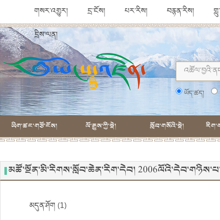
གསར་འགྱུར།
དྲ་ངོས།
པར་རིས།
བརྙན་རིས།
གླ
དྲིས་ལན།
ཡོད་ཚད།
ཡིག་ཚང་གཙོ་ངོས།
ལོ་རྒྱུས་ཀྱི་སྡེ།
སློབ་གསོའི་སྡེ།
རིག་ག
མཚོ་སྔོན་མི་རིགས་སློབ་ཆེན་རིག་དེབ། 2006ལོའི་དེབ་གཉི
མདུན་ཤོག (1)