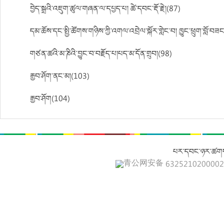
བྱེད་སྒྲའི་འཇུག་ཚུལ་གཞན་ལ་དཔྱད་པ། ཚེ་དབང་རྡོ་རྗེ།(87)
དམ་ཆོས་དང་སྤྱི་ཚོགས་གཉིས་ཀྱི་འགལ་འབྲེལ་སྐོར་གླེང་བ། ཁྱུང་ཕྲུག་བློ་བཟ
གཙན་ཚའི་མ་ཎིའི་བྱུང་བ་བརྗོད་པ།པད་མ་དོན་གྲུབ།(98)
རྒྱབ་ཤོག་ནང་མ།(103)
རྒྱབ་ཤོག(104)
པར་དབང་ཉར་ཚགས
青公网安备 632521020000