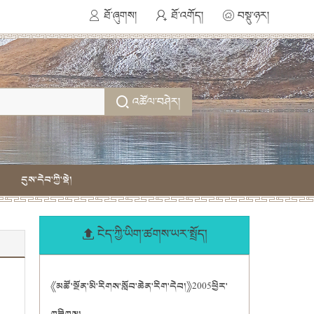
ཐོ་ཞུགས།
ཐོ་འགོད།
བསྡུ་ཉར།
འཚོལ་བཤེར།
དུས་དེབ་ཀྱི་སྡེ།
ངེད་ཀྱི་ཡིག་ཚགས་ཡར་སྤྲོད།
《མཚོ་སྔོན་མི་རིགས་སློབ་ཆེན་རིག་དེབ།》2005ཕྱིར་