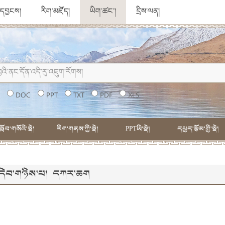
ུ་དབྱངས།
རིག་མཛོད།
ཡིག་ཚང་།
དྲིས་ལན།
།
DOC
PPT
TXT
PDF
XLS
སློབ་གསོའི་སྡེ།
རིག་གནས་ཀྱི་སྡེ།
PPTཡི་སྡེ།
དཔྱད་རྩོམ་གྱི་སྡེ།
ོའི་དེབ་གཉིས་པ། དཀར་ཆག