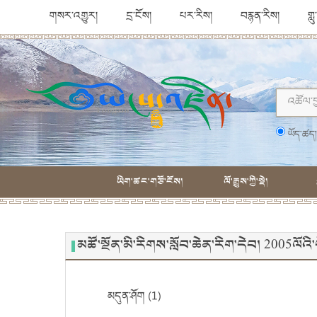
གསར་འགྱུར།
དྲ་ངོས།
པར་རིས།
བརྙན་རིས།
གླ
ཡོད་ཚད
ཡིག་ཚང་གཙོ་ངོས།
ལོ་རྒྱུས་ཀྱི་སྡེ།
མཚོ་སྔོན་མི་རིགས་སློབ་ཆེན་རིག་དེབ། 2005ལ
མདུན་ཤོག (1)