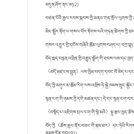
མདུན་ཤོག་ནང་མ།(2)
བཙན་པོའི་རྒྱལ་རབས་སྐབས་ཀྱི་མནའ་གན་སྲོལ་ལུགས་ཀྱི་
མིང་སྦྱོར་རྟོག་པ་གསལ་བོར་རྟོགས་པའི་གཏན་ཚིགས་ཀྱི་ཐབ
གསར་འགྱུར་གྱི་དངོས་གཞིའི་རྩོམ་ལུགས་བཤད་པ། བཀྲ་བྷ།
བོད་སྐད་བརྙན་འཕྲིན་གྱི་བརྒྱུད་སྒྲོག་གི་ཐབས་ལམ་དང་ཁྱད
《མདོ་མཛངས་བླུན》ལས་ཁྱིམ་བདག་དབང་བོ་མེད་པ་དང་གསེར་
བོད་ཀྱི་མགུར་མ་རྩོམ་རིག་ལས་འཕྲོས་ཏེ་སྐྱེ་ཁམས་སྲུང་སྐྱ
སྙན་ངག་གི་ཉམས་ཀྱི་དགེ་མཚན་དང་། དེ་དང་སྙན་ངག་བར་གྱ
《བསྟོད་པ་འཇིགས་བྲལ་ངག་གི་སྙེ་མའི》སྒྱུ་རྩལ་ཁྱད་ཆ
བོད་ཀྱི《ཆོས་རྒྱལ་ནོར་བཟང་གི་རྣམ་ཐར》དང་ཏེའི་རིགས་ཀྱ
ནམས་དོན་གྲུབ།(91)