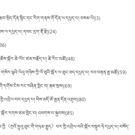
ཆབ་སྲིད་དོན་སྙིང་དང་རིག་གནས་གོ་དོན་ལ་དཔྱད་པ། བསམ་ལེ།(3)
ས་ལ་དཔྱད་པ། དབང་དྲག་རྡོ་རྗེ།(24)
(36)
་ཆོས་སྐོར་ཆེ་ལོང་ཙམ་བརྗོད་པ། ཚེ་རིང་འཚོ།(48)
ལྷའི་ལེའུ་གཉིས་ཀྱི་ལོ་ཙཱའི་སྐོར་ལ་ཅུང་ཟད་དཔྱད་པ། རབ་བརྟན་རྒྱ་མཚོ།(59)
ོང་གི་དགོས་ངེས་རང་བཞིན་གླེང་བ། རྣམ་སྲས།(69)
ི་འབྲེལ་བར་དཔྱད་པ། བིས་མདོ་ཨོ་རྒྱན་དོན་འགྲུབ།(80)
ོས་སྐོར་རགས་ཙམ་གླེང་བ། འཕགས་པ་སྐྱབས།(85)
ི《ཀྲའོ་ཧྲུའུ་ཐུང་གི་གཏམ་རྒྱུད》བར་གྱི་འབྲེལ་བའི་སྐོར་བསྡུར་ཏེ་དཔྱད་པ། བསོད་