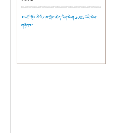
གཟིགས།
●མཚོ་སྔོན་མི་རིགས་སློབ་ཆེན་རིག་དེབ། 2005ལོའི་དེབ་
གཉིས་པ།