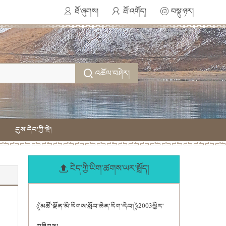
ཐོ་ཞུགས།
ཐོ་འགོད།
བསྡུ་ཉར།
འཚོལ་བཤེར།
དུས་དེབ་ཀྱི་སྡེ།
ངེད་ཀྱི་ཡིག་ཚགས་ཡར་སྤྲོད།
《མཚོ་སྔོན་མི་རིགས་སློབ་ཆེན་རིག་དེབ།》2003ཕྱིར་