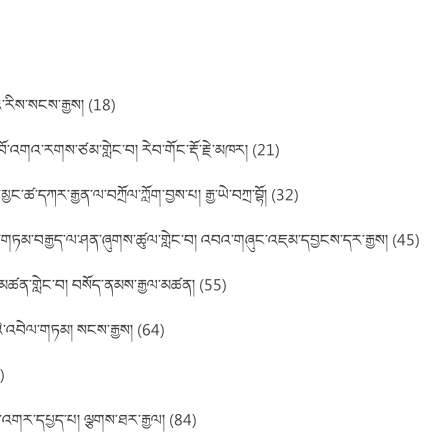
་རིས་སངས་རྒྱས། (18)
ོ་བོ་འགའ་རགས་ཙམ་གླེང་བ། རེབ་གོང་རྡོ་རྗེ་མཁར། (21)
་ཚ་དཀར་རྒྱན་ལ་བཀྲོལ་ཀློག་བྱས་པ། རྒྱ་ཡེ་བཀྲ་བྷོ། (32)
ྒྲུང་གཏམ་བརྒྱད་ལ་ཤན་ཞུགས་ཚུལ་གླེང་བ། འབའ་གཞུང་འཇམ་དབྱངས་དར་རྒྱས། (45)
ྒྱུ་མཚན་གླེང་བ། བསོད་ནམས་རྒྱལ་མཚན། (55)
་པའི་འབེལ་གཏམ། སངས་རྒྱས། (64)
)
ོན་འགར་དཔྱད་པ། ལྕགས་ཐར་རྒྱལ། (84)