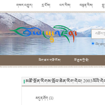
གསར་འགྱུར།
དྲ་ངོས།
པར་རིས།
བརྙན་རིས།
གླ
ཡོད་ཚད
ཡིག་ཚང་གཙོ་ངོས།
ལོ་རྒྱུས་ཀྱི་སྡེ།
མཚོ་སྔོན་རིགས་སློབ་ཆེན་རིག་དེབ། 2003ལོའི
མདུན་ཤོག (1)