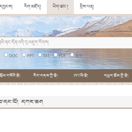
ུ་དབྱངས།
རིག་མཛོད།
ཡིག་ཚང་།
དྲིས་ལན།
།
DOC
PPT
TXT
PDF
XLS
སློབ་གསོའི་སྡེ།
རིག་གནས་ཀྱི་སྡེ།
PPTཡི་སྡེ།
དཔྱད་རྩོམ་གྱི་སྡེ།
་དེབ་དང་པོ། དཀར་ཆག