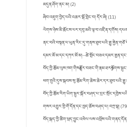
མདུན་ཤོག་ནང་མ། (2)
ཞིབ་འཇུག་བྱེད་པའི་འཆར་སྒོ་གླེང་བ། དོར་ཞི། (11)
ལེགས་ཉེས་མི་རྨོངས་པར་དབུ་མའི་ལྟ་བ་འཛིན་དགོས། དཔའ
ནང་བའི་བསྟན་པ་ཡུན་རིང་དུ་གནས་ཐུབ་པའི་རྒྱུ་རྐྱེན་གཙ
དམར་མོ་མ་དང་དཀར་མོ་མ།--ཚེ་སྤོང་བཟའ་དམར་རྒྱན་དང་མྱང
བོད་ཀྱི་རྩོམ་ལུས་ཁག་གིས«ནོར་བཟང་གི་རྣམ་ཐར»སོགས་ས
ཕག་གྲུའི་དུས་སྐབས་སུ་རྩོམ་རིག་ཆེས་ཆེར་དར་ཐུབ་པའི་ར
བོད་ཀྱི་རྩོམ་རིག་ཡིག་སྒྱུར་སྐོར་བཤད་པ་དྲང་སྲོང་དགྱེས
གསར་འགྱུར་གྱི་གོ་དོན་དང་ཁྱད་ཆོས་བཤད་པ། བཀྲ་བྷ། (79
བོད་སྐད་ཀྱི་ཚིག་ཕྲད་བྱུང་འཕེལ་ལས་འཕྲོས་པའི་གནད་ད