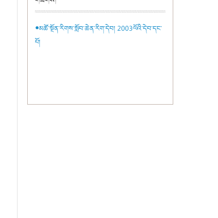
གཟིགས།
●མཚོ་སྔོན་རིགས་སློབ་ཆེན་རིག་དེབ། 2003ལོའི་དེབ་དང་
པོ།