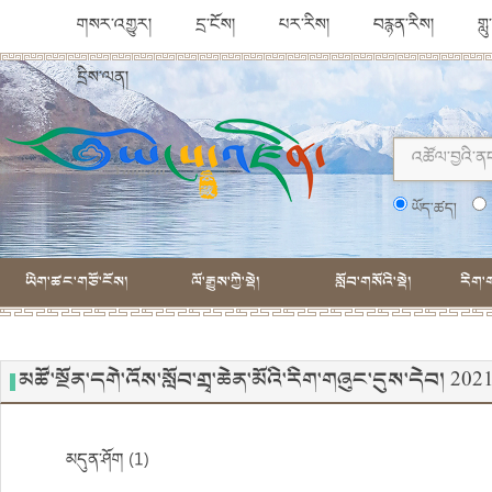
གསར་འགྱུར།
དྲ་ངོས།
པར་རིས།
བརྙན་རིས།
གླ
དྲིས་ལན།
ཡོད་ཚད།
ཡིག་ཚང་གཙོ་ངོས།
ལོ་རྒྱུས་ཀྱི་སྡེ།
སློབ་གསོའི་སྡེ།
རིག་ག
མཚོ་སྔོན་དགེ་འོས་སློབ་གྲྭ་ཆེན་མོའི་རིག་གཞུང་དུས་དེབ། 
མདུན་ཤོག (1)