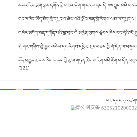
མངའ་རིས་བྲག་གྱམ་དགོན་གྱི་བཅའ་ཡིག་གསར་པ་དང་དེ་ལས་བྱུང་བའི་གནད
གངས་སེང་ཡོད་མེད་ཀྱི་དཔྱད་པ་ཞེས་པའི་སློབ་ཚན་གྱི་རིགས་ལམ་ལ་དཔྱད་པ
གསེར་མདོག་ཅན་དགོན་པའི་བླ་བྲང་གི་མཁྱེན་ལུགས་ལྡེབས་རིས་དང་དེའི་ལོ་
བྲོ་གར་གཉིས་ཀྱི་བྱུང་འཕེལ་དང་རིགས་དབྱེ་ཐ་སྙད་བཅས་ཀྱི་གོ་དོན་ལ་བསྐྱར
བོད་བརྒྱུད་ཚད་མ་རིག་པ་དང་ཕྱི་ཚུལ་གཏན་ཚིགས་རིག་པའི་རྟོག་པ་དོན་མཐུན་དང
(121)
པར་དབང་ཉར་ཚགས
青公网安备 632521020000