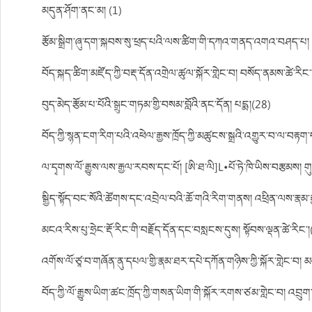
མདུན་ཤོག་ནང་མ། (1)
རྩོམ་སྒྲིག་ཞུ་དག་སྐབས་སུ་ཕྲད་པའི་ལས་ཚིག་གི་དཀའ་གནད་འགའ་བཤད་པ། འག
བོད་སྐད་ཚིག་མཛོད་ཀྱི་བརྡ་དོན་འགྲེལ་ཚུལ་སྐོར་གླེང་བ། བསོད་ནམས་ཚེ་རིང་
བུད་མེད་རྩོམ་པ་པོའི་སྒྲུང་གཏམ་གྱི་བསམ་བློའི་ནང་དོན། པདྨ།(28)
བོད་ཀྱི་སྙན་ངག་རིག་པའི་འཕེལ་རྒྱས་ཁྲོད་ཀྱི་མཚུངས་སྒྲའི་འགྱུར་བ་ལ་བརྟག་པ
ལ་དྭགས་ལོ་རྒྱུས་ལས་རྒྱལ་རབས་དང་པོ། [ཨི་ཐ་ལི]L•པོ་ཏེ་ཁི་ཡིས་བརྩམས། ག
སྒྱིད་སྟོད་བང་སོའི་ཚོགས་དང་འབྲེལ་བའི་ཆོ་གའི་རིག་གནས། འཕྲིན་ལས་རྣམ་
མངའ་རིས་པུ་ཧྲེང་རྡོ་རིང་གི་བརྗོད་དོན་དང་བསླངས་དུས། སྟོབས་ལྡན་ཚེ་རིང་
འགོས་ལོ་ཙཱ་བ་གཞོན་ནུ་དཔལ་གྱི་རྣམ་ཐར་དཔེ་དཀོན་གཉིས་ཀྱི་སྐོར་གླེང་བ། མགར
བོད་ཀྱི་ལོ་རྒྱུས་ཡིག་ཚང་ཁྲོད་ཀྱི་གསན་ཡིག་གི་སྐོར་རགས་ཙམ་གླེང་བ། འབྲུ