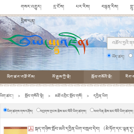
གསར་འགྱུར།
དྲ་ངོས།
པར་རིས།
བརྙན་རིས།
གླ
དྲིས་ལན།
ཡོད་ཚད།
ཡིག་ཚང་གཙོ་ངོས།
ལོ་རྒྱུས་ཀྱི་སྡེ།
སློབ་གསོའི་སྡེ།
རིག་ག
ཡིག་ཚང་།
>
སློབ་གསོའི་སྡེ།
>
མཐོ་འབྲིང་སློབ་གསོ།
>
དབྱིན་ཡིག
ཡིག་ཚགས་གསར་ཤོས།
བཀླགས་གྲངས་ཆེས་མང་བོའི་ཡིག་ཚགས།
ཕབ་ལེན་ཆེས་མང་བོའི་ཡིག་ཚགས།
སྐད་གཉིས་སློབ་མའི་དབྱིན་ཡིག་བསླབ་དེབ། （མེ་ཏོག་དང་ལྷན་དུ་