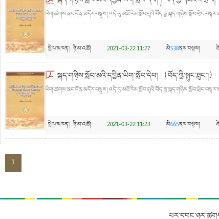
སྐད་གཉིས་སློབ་མའི་དབྱིན་ཡིག་སློབ་དེབ། ༼བོད་ཀྱི་དམངས་སྲོལ།
ཡིག་ཚགས་ནང་དོན་མདོར་བསྡུས། འདི་རུ་མཐོ་རིམ་སློབ་གྲྭའི་བོད་རྒྱ་སྐད་གཉིས་སློབ་ཕྲེང་བསྟར་
སྤེལ་མཁན།
.ཉི་མ་འཚོ།
2021-03-22 11:27
མི
538
ནས་བལྟས།
ཐ
སྐད་གཉིས་སློབ་མའི་དབྱིན་ཡིག་སློབ་དེབ། （བོད་ཀྱི་སྒྲུང་ཐུང་།）
ཡིག་ཚགས་ནང་དོན་མདོར་བསྡུས། འདི་རུ་མཐོ་རིམ་སློབ་གྲྭའི་བོད་རྒྱ་སྐད་གཉིས་སློབ་ཕྲེང་བསྟར་མ
སྤེལ་མཁན།
.ཉི་མ་འཚོ།
2021-03-22 11:23
མི
665
ནས་བལྟས།
ཐ
1
པར་དབང་ཉར་ཚགས