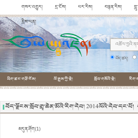
གསར་འགྱུར།
དྲ་ངོས།
པར་རིས།
བརྙན་རིས།
གླ
དྲིས་ལན།
ཡོད་ཚད།
ཡིག་ཚང་གཙོ་ངོས།
ལོ་རྒྱུས་ཀྱི་སྡེ།
སློབ་གསོའི་སྡེ།
རིག་ག
བོད་ལྗོངས་སློབ་གྲྭ་ཆེན་མོའི་རིག་དེབ། 2014ལོའི་དེབ་དང་པ
མདུན་ཤོག(1)