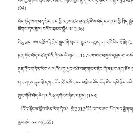
བོད་ཀྱི་ལྷ་ཁང་ནང་མོང་བཟའ་ཁྲི་ལྕམ་གྱིས་ཕྲུ་གུ་པང་དུ་ཉར་བའི་སྐུ་བརྙན་བཞ
(94)
བོད་སྡོད་ཨམ་བན་ཧྲེང་ཐས་ཀྱི་འཐུས་ཚབ་འུན་ཧྲོ་ཡིས་བོད་ས་གནས་ཀྱི་སྲིད་ས
ཚོགས་དར་རྒྱས། བསོད་ནམས་སྒྲོལ་མ།(106)
ཐེའུ་བྲང་ལས་འཕྲོས་ཏེ་གླིང་སྒྲུང་གི་ཕུགས་རྒྱུད་ལ་དཔྱད་པ། འཆི་མེད་རྡོ་རྗེ། 
ཏུན་ཧོང་བོད་བཙན་པོའི་ཁྲིམས་ཡིགP. T. 1075ལ་ཡང་བསྐྱར་དཔྱད་པ། བསོ
ཏུན་ཧོང་གཏེར་ཡིག་ལས་ཁོལ་དུ་ཕྱུང་བའི་བརྡ་གསར་རྙིང་གི་རྣམ་གཞག་ཐོར་བུ
ཤར་གཉན་དུང་རྩེ་དཀར་པོ་གཙོ་འཁོར་དང་འབྲེལ་ཡོད་བོད་ཡིག་དཔེ་རྙིང་བཞི་བ
ཀྲུང་གོའི་བོད་རིག་པའི་ལྟ་དགོངས་ཉིང་བསྡུས། (158)
《བོད་ལྗོངས་སློབ་ཆེན་རིག་དེབ》ཀྱི་2013ལོའི་དཀར་ཆག་ཕྱོགས་བསྒྲིགས
རྒྱབ་ཤོག་ནང་མ།(165)