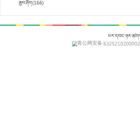
རྒྱབ་ཤོག(166)
པར་དབང་ཉར་ཚགས
青公网安备 632521020000