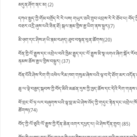
མདུན་ཤོག་ནང་མ། (2)
དཀའ་སྤྱད་ཀྱི་གོམ་བགྲོད་རེ་རེ་ལས། གཡུར་ཟའི་གྲུབ་འབྲས་རེ་རེ་ཐོབ་པ། བོད་
བཅར་འདྲི་ཞུས་པའི་ཟིན་ཐོ། སྐལ་རྣམ་གྱིས་རྒྱ་ཡིག་ནས་སྒྱུར།(7)
མི་ཉག་དང་ཤིས་ཤ་ཡི་རྣམ་བཤད། ཐུབ་བསྟན་ཕུན་ཚོགས།(20)
བོན་གྱི་ལོ་རྒྱུས་དང་འབྲེལ་བའི་ཁྱིམ་རྒྱུད་དང་ལོ་རྒྱུས་མི་སྣ་འགའ་ཞིག་སྐ
ནམས་ཆོས་རྒྱལ་གྱིས་བསྒྱུར། (37)
བོན་པོའི་ཤེས་རིག་གི་འཕེལ་རིམ་ཁག་གསུམ་ཞེས་པའི་ལྟ་བ་དེ་ཐོག་མར་འདོན
ཆུ་ལ་ལྡེ་བརྒྱད་སྐབས་ཀྱི་བོད་མིའི་མཚན་རུས་ཀྱི་ཁྱད་ཆོས་དང་དེའི་རིག་གནས
ཕོ་བྲང་པོ་ཏ་ལར་བཞུགས་པའི་ལྷ་བླ་མ་ཡེ་ཤེས་འོད་ཀྱི་གདུང་རྟེན་དང་འབྲེལ་ཁོང་
ཚོགས།(74)
བོད་ཀྱི་ལོ་ཙཱའི་ལོ་རྒྱུས་ཀྱི་དོན་ཆེན་འགར་དཔྱད་པ། ཡེ་ཤེས་དོན་གྲུབ། (85)