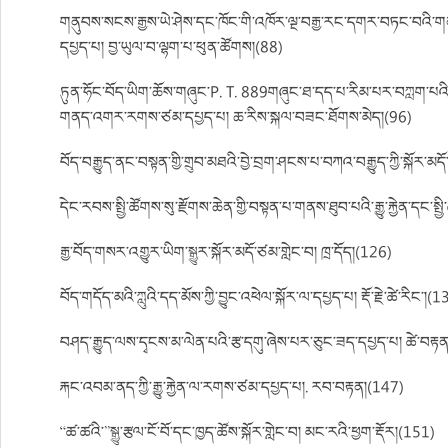
གནུབས་སངས་རྒྱས་ཡེ་ཤེས་དང་ཁོང་གི་འཁོར་ལྔ་བརྒྱ་རང་དགར་བཏང་བའི་ག
དཔྱད་པ། བྱ་ཡུལ་བ་ལྷག་པ་ཕུན་ཚོགས།(88)
ཏུན་ཧོང་བོད་ཡིག་ཆོས་གཞུང་P. T. 889གཞུང་ཐ་དད་པ་རིམ་པར་བཀླག་པའི་
གནད་འགར་རགས་ཙམ་དཔྱད་པ། ཆ་རིས་སྐལ་བཟང་ཐོགས་མེད།(96)
བོད་བརྒྱུད་ནང་བསྟན་གྱི་གྲུབ་མཐའི་བྱེ་བྲག་ཤངས་པ་བཀའ་བརྒྱུད་ཀྱི་སྐོར་མ
དེང་རབས་སྤྱི་ཚོགས་སུ་རྫོགས་ཆེན་གྱི་བསྟན་པ་གནས་ཐུབ་པའི་རྒྱུ་རྐྱེན་དང་སྤ
རྒྱ་བོད་གསར་འགྱུར་ཡིག་སྒྱུར་སྐོར་མདོ་ཙམ་གླེང་བ། ཁྲ་དོད།(126)
བོད་གདོད་མའི་ཀླུའི་དད་མོས་ཀྱི་བྱུང་འཕེལ་སྐོར་ལ་དཔྱད་པ། རྡོ་རྗེ་ཚེ་རིང་།(
བཤད་རྒྱུད་ལས་དྭངས་མ་ལེན་པའི་རྩ་དགུ་ཞེས་པར་ཅུང་ཟད་དཔྱད་པ། ཚེ་བརྟན
རྐང་འབམ་ནད་ཀྱི་རྒྱུ་རྐྱེན་ལ་རགས་ཙམ་དཔྱད་པ།. རབ་བརྟན།(147)
“ཚ་ཚའི་”སྒྱུ་རྩལ་ངོ་བོ་དང་ཁྱད་ཚོས་སྐོར་གླེང་བ། མང་རའི་ཕྱག་རྡོར།(151)