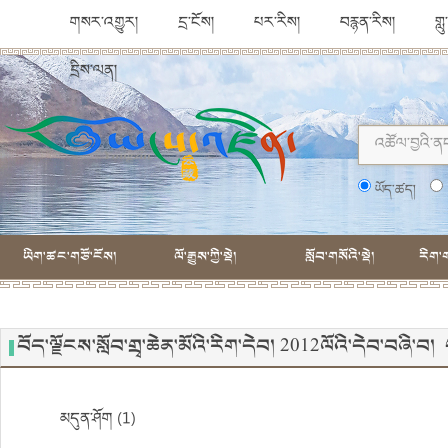
གསར་འགྱུར།
དྲ་ངོས།
པར་རིས།
བརྙན་རིས།
གླ
དྲིས་ལན།
ཡོད་ཚད།
ཡིག་ཚང་གཙོ་ངོས།
ལོ་རྒྱུས་ཀྱི་སྡེ།
སློབ་གསོའི་སྡེ།
རིག་ག
བོད་ལྗོངས་སློབ་གྲྭ་ཆེན་མོའི་རིག་དེབ། 2012ལོའི་དེབ་བཞི་
མདུན་ཤོག (1)