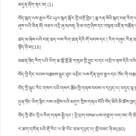
མདུན་ཤོག་ནང་མ། (1)
བོད་སྐད་ལས་རྒྱལ་རོང་ཡུལ་སྐད་སྐོར་གྱི་བགྲོ་གླེང་། ཧྥ་རན་སེའི་སྐད་བརྡ
ཞུས་པའི་ཟིན་ཐོ། བཅར་འདྲི་ཞུ་མཁན། ཉི་མ་བཀྲ་ཤིས་དང་བསྟན་འཛིན་བརྩོན་
ཚད་མ་ཞེས་པའི་བརྡ་ཆད་ལས་རིག་ཚན་དེའི་གོ་བབས་དང་། རིག་གཞུང་རིན་ཐང་།
སྟོད་ཉི་མ།(16)
མཚན་ཉིད་རིག་པའི་ཡིག་ཆ་སྒོ་བློ་རྗེ་གསུམ་གྱི་བྱུང་བ་དང་འབྲེལ་ནས་དེའི་འ
བོད་ཀྱི་དེང་རབས་བརྩམས་སྒྲུང་ཐུང་འབྲིང་ལས་དོན་གྲུབ་རྒྱལ་དང་ཁོང་གི་བར
བོད་ཀྱི་སྒྲུང་རིང་གསར་པའི་གསར་རྩོམ་གྱི་གནས་བབས་ལ་དཔྱད་པ། བདུད་ལྷ་
ཏུན་ཧོང་ཡིག་རྙིང་ལས་འཕྲོས་པའི་མགུར་གྱིས་གནའ་བོའི་བོད་མིའི་མི་ཚོས་ཁ
བོད་ཀྱི་ཙོང་དྲིལ་རིག་གནས་སྤྱི་དང་། བྱེ་བྲག་བསམ་ཡས་གཙུག་ལག་ཁང་གི་ཅོང
ར་ཚག་དགོན་པའི་རྡོ་རིང་ལ་ཆེ་ལོང་ཙམ་དཔྱད་པ། བློ་བཟང་ཉི་མ།(80)