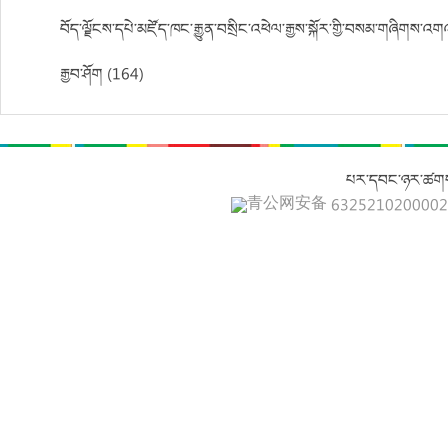
བོད་ལྗོངས་དཔེ་མཛོད་ཁང་རྒྱུན་བསྲིང་འཕེལ་རྒྱས་སྐོར་གྱི་བསམ་གཞིགས་འག
རྒྱབ་ཤོག (164)
པར་དབང་ཉར་ཚགས
青公网安备 632521020000