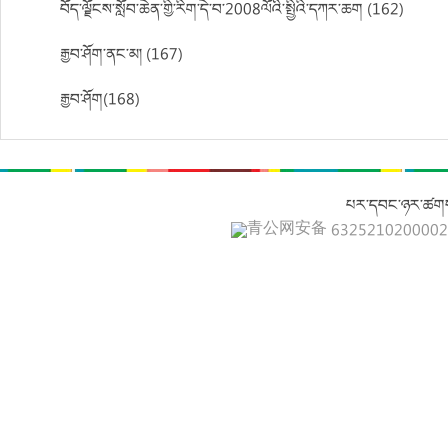
བོད་ལྗོངས་སློབ་ཆེན་གྱི་རིག་དེ་བ་2008ལོའི་སྤྱིའི་དཀར་ཆག (162)
རྒྱབ་ཤོག་ནང་མ། (167)
རྒྱབ་ཤོག(168)
པར་དབང་ཉར་ཚགས
青公网安备 632521020000