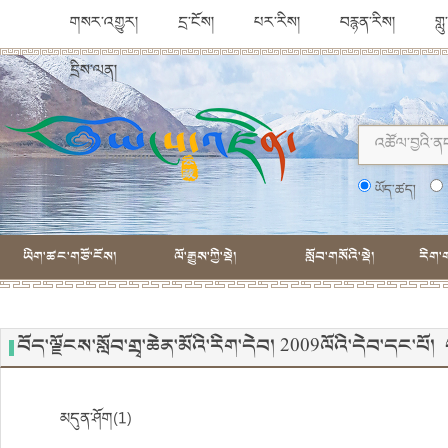
གསར་འགྱུར།
དྲ་ངོས།
པར་རིས།
བརྙན་རིས།
གླ
དྲིས་ལན།
ཡོད་ཚད།
ཡིག་ཚང་གཙོ་ངོས།
ལོ་རྒྱུས་ཀྱི་སྡེ།
སློབ་གསོའི་སྡེ།
རིག་ག
བོད་ལྗོངས་སློབ་གྲྭ་ཆེན་མོའི་རིག་དེབ། 2009ལོའི་དེབ་དང་པ
མདུན་ཤོག(1)