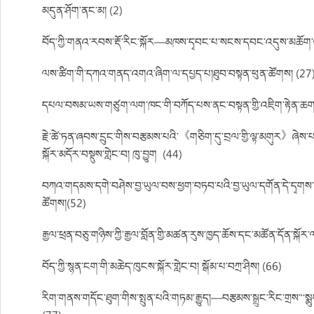
མདུན་ཤོག་ནང་མ། (2)
བོད་ཀྱི་གནའ་རབས་རྡོ་རིང་སྐོར—མཁས་དྭབང་པ་སངས་དབང་འདུས་མཆོག་ལ་བ
ལས་ཚིག་གི་དཀའ་གནད་འགའ་ཞིག་ལ་དཔྱད་པ།ཐུབ་བསྟན་ཕུན་ཚོགས། (27
དཔལ་བསམ་ཡས་གཙུག་ལག་ཁང་གི་བཀོད་པས་ནང་བསྟན་གྱི་འཇིག་རྟེན་ཆགས་གྲུབ
རྗེ་ཚེ་ཏན་ཞབས་དྲུང་གིས་བརྩམས་པའི་《གཅིག་དུ་བྲལ་གྱི་ལྟ་མགུར》ཞེས་པའི
སྐོར་མདོར་བསྡུས་གླེང་བ། ཁུ་བྱུག། (44)
བཀའ་གདམས་དགེ་བཤེས་བྱ་ཡུལ་བས་ཕྱག་བཏབ་པའི་བྱ་ཡུལ་དགོན་དེ་དྭགས་པོའི་ལ
ཚོགས།(52)
རྒྱལ་ཕྲན་བཅུ་གཉིས་ཀྱི་རྒྱལ་བློན་གྱི་མཚན་རུས་ཁྱད་ཆོས་དང་མཚོན་དོན་སྐོ
བོད་ཀྱི་སྙན་ངག་གི་མཆེད་ཁུངས་སྐོར་གླེང་བ། སྒོམ་པ་བཀྲ་ཤིས། (66)
རིག་གནས་གདོང་ཐུག་གིས་སྤུན་པའི་གཏམ་རྒྱུད།—བརྩམས་སྒྲུང་རིང་གྲས་“སྨུ