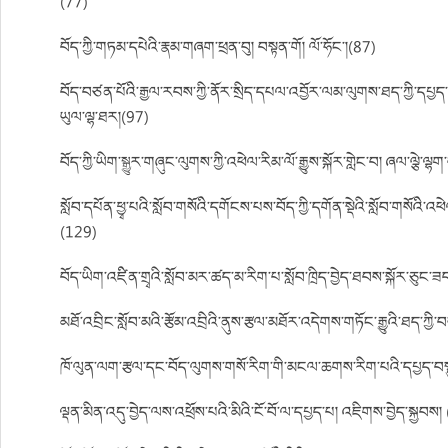
(77)
བོད་ཀྱི་གཏམ་དཔེའི་རྣམ་གཞག་ཕྲན་བུ། བསྟན་གོ། ལོ་ཧོང་།(87)
བོད་བཙན་པོའི་རྒྱལ་རབས་ཀྱི་ནོར་སྲིད་དཔལ་འབྱོར་ལམ་ལུགས་ཐད་ཀྱི་དཔྱད་ཞི
ཡུལ་ལྷ་ཐར།(97)
བོད་ཀྱི་ཡིག་སྒྱུར་གཞུང་ལུགས་ཀྱི་འཕེལ་རིམ་ལོ་རྒྱུས་སྐོར་གླེང་བ། ཞལ་ལྕེ་ལྷ
སློབ་དཔོན་ཕྱྭ་པའི་སློབ་གསོའི་དགོངས་པས་བོད་ཀྱི་དགོན་སྡེའི་སློབ་གསོའི་
(129)
བོད་ཡིག་འཛིན་གྲྭའི་སློབ་མར་ཚད་མ་རིག་པ་སློབ་ཁྲིད་བྱེད་ཐབས་སྐོར་ཅུང་ཟ
མཐོ་འབྲིང་སློབ་མའི་རྩོམ་འབྲིའི་ནུས་རྩལ་མཐོར་འདེགས་གཏོང་རྒྱུའི་ཐད་ཀ
ཁོ་ལུན་ལག་རྩལ་དང་བོད་ལུགས་གསོ་རིག་གི་མངལ་ཆགས་རིག་པའི་དཔྱད་བསྡ
ལྡན་མིན་འདུ་བྱེད་ལས་འཕྲོས་པའི་མིའི་ངོ་བོ་ལ་དཔྱད་པ། འཇིགས་བྱེད་སྐྱབས