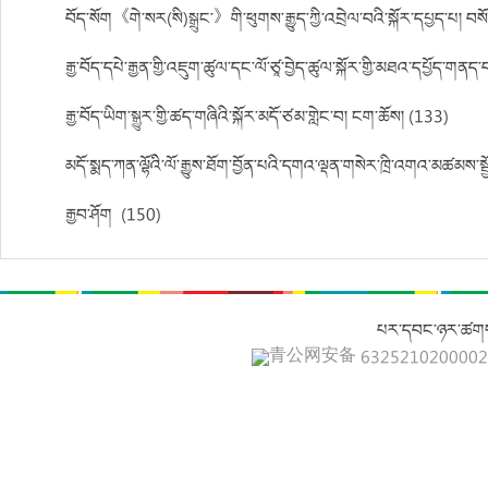
བོད་སོག《གེ་སར(སི)སྒྲུང་》གི་ཕུགས་རྒྱུད་ཀྱི་འབྲེལ་བའི་སྐོར་དཔྱད་པ། 
རྒྱ་བོད་དཔེ་རྒྱན་གྱི་འཇུག་ཚུལ་དང་ལོ་ཙཱ་བྱེད་ཚུལ་སྐོར་གྱི་མཐའ་དཔྱོད་གནད་
རྒྱ་བོད་ཡིག་སྒྱུར་གྱི་ཚད་གཞིའི་སྐོར་མདོ་ཙམ་གླེང་བ། ངག་ཆོས། (133)
མདོ་སྨད་ཀན་ལྷོའི་ལོ་རྒྱུས་ཐོག་བྱོན་པའི་དགའ་ལྡན་གསེར་ཁྲི་འགའ་མཚམས་སྦ
རྒྱབ་ཤོག། (150)
པར་དབང་ཉར་ཚགས
青公网安备 632521020000