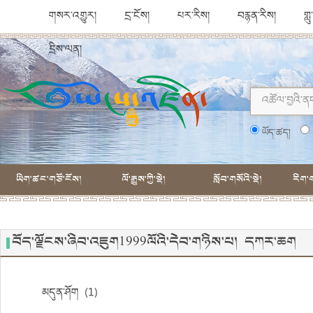
གསར་འགྱུར།
དྲ་ངོས།
པར་རིས།
བརྙན་རིས།
གླ
དྲིས་ལན།
ཡོད་ཚད།
ཡིག་ཚང་གཙོ་ངོས།
ལོ་རྒྱུས་ཀྱི་སྡེ།
སློབ་གསོའི་སྡེ།
རིག་ག
བོད་ལྗོངས་ཞིབ་འཇུག1999ལོའི་དེབ་གཉིས་པ། དཀར་ཆག
མདུན་ཤོག། (1)