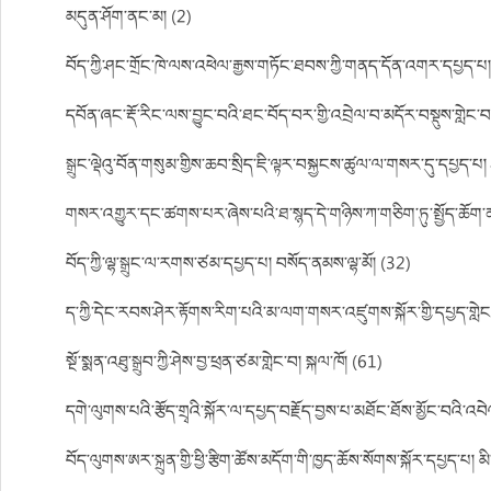
མདུན་ཤོག་ནང་མ། (2)
བོད་ཀྱི་ཤང་གྲོང་ཁེ་ལས་འཕེལ་རྒྱས་གཏོང་ཐབས་ཀྱི་གནད་དོན་འགར་དཔྱད་པ།
དབོན་ཞང་རྡོ་རིང་ལས་བྱུང་བའི་ཐང་བོད་བར་གྱི་འབྲེལ་བ་མདོར་བསྡུས་གླེང་བ།
སྒྲུང་ལྡེའུ་བོན་གསུམ་གྱིས་ཆབ་སྲིད་ཇི་ལྟར་བསྐྱངས་ཚུལ་ལ་གསར་དུ་དཔྱད་
གསར་འགྱུར་དང་ཚགས་པར་ཞེས་པའི་ཐ་སྙད་དེ་གཉིས་ཀ་གཅིག་ཏུ་སྤྱོད་ཆོག་
བོད་ཀྱི་ལྷ་སྒྲུང་ལ་རགས་ཙམ་དཔྱད་པ། བསོད་ནམས་ལྷ་མོ། (32)
ད་ཀྱི་དེང་རབས་ཤེར་རྟོགས་རིག་པའི་མ་ལག་གསར་འཛུགས་སྐོར་གྱི་དཔྱད་གླེང་། འ
སྔོ་སྨན་འཐུ་སྒྲུབ་ཀྱི་ཤེས་བྱ་ཕྲན་ཙམ་གླེང་བ། སྐལ་ཁོ། (61)
དགེ་ལུགས་པའི་རྩོད་གྲྭའི་སྐོར་ལ་དཔྱད་བརྗོད་བྱས་པ་མཐོང་ཐོས་མྱོང་བའ
བོད་ལུགས་ཨར་སྐྲུན་གྱི་ཕྱི་རྩིག་ཚོས་མདོག་གི་ཁྱད་ཆོས་སོགས་སྐོར་དཔྱད་པ། 