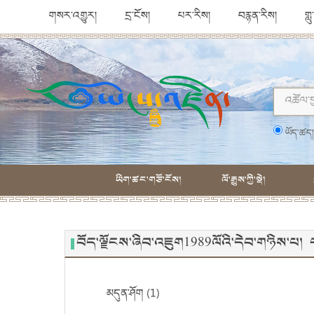
གསར་འགྱུར།
དྲ་ངོས།
པར་རིས།
བརྙན་རིས།
གླ
ཡོད་ཚད
ཡིག་ཚང་གཙོ་ངོས།
ལོ་རྒྱུས་ཀྱི་སྡེ།
བོད་ལྗོངས་ཞིབ་འཇུག1989ལོའི་དེབ་གཉིས་པ
མདུན་ཤོག (1)