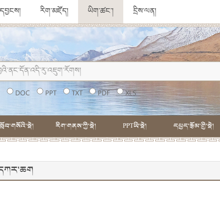
ུ་དབྱངས།
རིག་མཛོད།
ཡིག་ཚང་།
དྲིས་ལན།
།
DOC
PPT
TXT
PDF
XLS
སློབ་གསོའི་སྡེ།
རིག་གནས་ཀྱི་སྡེ།
PPTཡི་སྡེ།
དཔྱད་རྩོམ་གྱི་སྡེ།
། དཀར་ཆག