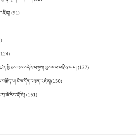
ིག་འཛིན། (91)
6)
། (124)
མཚན་གྱི་རྣམ་ཐར་མདོར་བསྡུས། བྱམས་པ་འཕྲིན་ལས། (137)
ཙམ་བརྗོད་པ། ངེས་དོན་བསྟན་འཛིན།(150)
་ཚེ་རིང་རྡོ་རྗེ། (161)