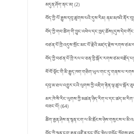
མདུན་ཤོག་ནང་མ། (2)
བོད་ཀྱི་ལོ་རྒྱུས་དབུ་ཚུགས་པའི་དུས་རིམ། ནམ་མཁའི་ནོར་བུ
བོད་ཀྱི་གབ་ཚིག་གི་བྱུང་འཕེལ་དང་ཁྱད་ཆོས།(དུས་དེབ་གོང་
བཙན་པོ་ཁྲི་འདུས་སྲོང་མང་པོ་རྗེའི་མཛད་རྗེས་རགས་ཙམ་བར
བོད་ཀྱི་བཙན་པོ་ཁྲི་རལ་པ་ཅན་གྱི་སྐོར་རགས་ཙམ་བརྗོད་
ཕོ་བོ་ལྡོང་གི་མི་རྒྱུད་ཁག་གཅིག་ཡུལ་གང་དུ་གནས་པ་རགས་
དབུ་མ་ཐལ་འགྱུར་ངའི་ལུགས་ཀྱི་འཇིག་རྟེན་ལྟ་ཚུལ་སྐོར་ཅ
མར་ཁེ་སི་རིང་ལུགས་ཀྱི་མཚན་ཉིད་རིག་པ་དང་ཚད་མ་རིག་
བཟང་པོ། (64)
ཚིག་རྒྱན་ཤེས་ན་སྙན་ངག་ལ་མི་རྨོངས་ཉེས་གསུངས་པ་མི་འ
བོད་ཀྱི་སྙན་ངག་རྒྱུན་འཛིན་དང་གོང་སྤེལ་གཏོང་ཕྱོགས་ཐད