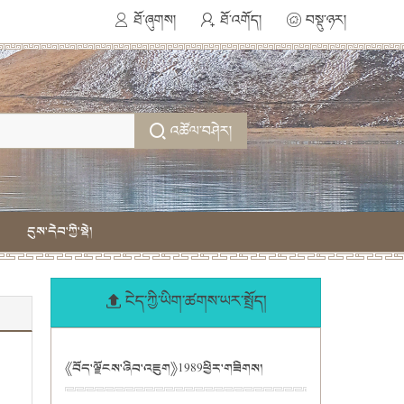
ཐོ་ཞུགས།
ཐོ་འགོད།
བསྡུ་ཉར།
འཚོལ་བཤེར།
དུས་དེབ་ཀྱི་སྡེ།
ངེད་ཀྱི་ཡིག་ཚགས་ཡར་སྤྲོད།
《བོད་ལྗོངས་ཞིབ་འཇུག》1989ཕྱིར་གཟིགས།