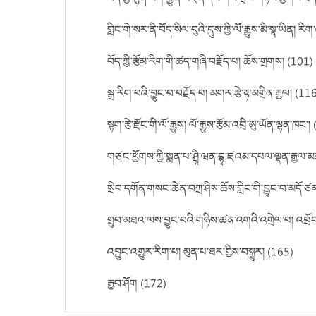
གླིང་གེ་སར་ནི་བོད་སིལ་བུའི་དུས་ཀྱི་ལོ་རྒྱུས་མི་སྣ་ཡིན། ར
བོད་ཀྱི་རྩོམ་རིག་གི་ཚད་གཞི་བརྗོད་པ། ཆོས་གྲགས། (101)
སྒྲ་རིག་པའི་བྱུང་བ་བརྗོད་པ། མགར་རྩེ་རྟ་མགྲིན་རྒྱལ། (11
སྟག་རྩེ་རྫོང་གི་ལོ་རྒྱུས། ལོ་རྒྱུས་རྩོམ་འབྲི་ཨུ་ཡོན་ལྷན་ཁང་
གཙང་ཕྱོགས་ཀྱི་སྨན་པ་ཤྲཱི་ཝན་དྷྭ་ཛའམ་དཔལ་ལྡན་རྒྱལ་
སྲིབ་དགོན་གསང་ཆེན་བཀྲ་ཤིས་ཆོས་གླིང་གི་བྱུང་བ་མདོ་
གྲུབ་མཐའ་ལས་བྱུང་བའི་གཉིས་ཚན་འགའི་འགྲེལ་པ། འབྲོང་བུ
འབྱུང་འགྱུར་རིག་པ། མུན་པ་ཐར་གྱིས་བསྒྱུར། (165)
རྒྱབ་ཤོག (172)