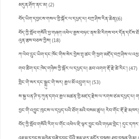
མདུན་ཤོག་ནང་མ། (2)
བོད་ཡིག་དབྱངས་གསལ་གྱི་སྐོར་ལ་དཔྱད་པ། བཀྲ་ཤིས་རིན་ཆེན།(6)
བོད་ཀྱི་སློབ་གསོའི་བྱ་གཞག་འཕེལ་རྒྱས་བཏང་ནས་མི་རིགས་བར་དོན་དངོས་ཐོ
འུན་རྩས་བཅས་ཀྱིས། (18)
ཀ་ལེབ་དྲུང་ཡིག་དང་ཁོང་གིས་སེར་བྱེས་གྲྭ་ཚང་གི་ཕྱག་མཛོད་བཀྲ་ཤིས་ལ་འཕ
གབ་ཚིག་དང་ཁེད་གཉིས་ཀྱི་སྐོར་ལ་དཔྱད་པ། ཆབ་འགག་རྡོ་རྗེ་ཚེ་རིང་། (47)
གླིང་གེ་སར་དང་སྒྲྲུང་གེ་སར། རྒྱལ་མོ་འབྲུག་པ། (53)
ས་སྐྱ་པན་ཊི་ཏ་ཀུན་དགའ་རྒྱལ་མཚན་གྱི་མཛད་རྗེས་ལ་རགས་ཙམ་དཔྱད་པ། 
བྱང་གི་འབྱུང་ཁུངས་ལ་དཔྱད་པའི་ཐོག་མའི་བསམ་ཚུལ། རེབ་གོང་རྡོ་རྗེ་མཁར
བོད་ཀྱི་སློབ་གསོའི་རིག་པ་གོང་འཕེལ་ཇི་ལྟར་བྱུང་བའི་གཏམ་གླེང་། དུང་དཀ
འཇམ་དབྱངས་མཁྱེན་བརྩེ་དབང་པོའི་རྣམ་ཐར་མདོར་བསྡུས། ཐུབ་བསྟན་ཉི་མ།