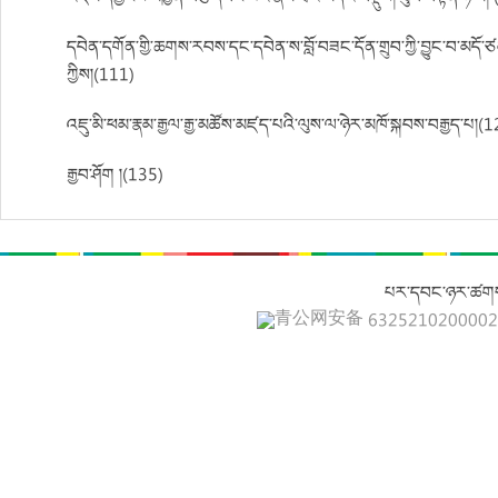
དབེན་དགོན་གྱི་ཆགས་རབས་དང་དབེན་ས་བློ་བཟང་དོན་གྲུབ་ཀྱི་བྱུང་བ་མདོ
ཀྱིས།(111)
འཇུ་མི་ཕམ་རྣམ་རྒྱལ་རྒྱ་མཚོས་མཛད་པའི་ལུས་ལ་ཉེར་མཁོ་སྐབས་བརྒྱད་པ།(
རྒྱབ་ཤོག །(135)
པར་དབང་ཉར་ཚགས
青公网安备 632521020000