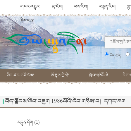
གསར་འགྱུར།
དྲ་ངོས།
པར་རིས།
བརྙན་རིས།
གླ
དྲིས་ལན།
ཡོད་ཚད།
ཡིག་ཚང་གཙོ་ངོས།
ལོ་རྒྱུས་ཀྱི་སྡེ།
སློབ་གསོའི་སྡེ།
རིག་ག
བོད་ལྗོངས་ཞིབ་འཇུག 1986ལོའི་དེབ་གཉིས་པ། དཀར་ཆག
མདུན་ཤོག (1)