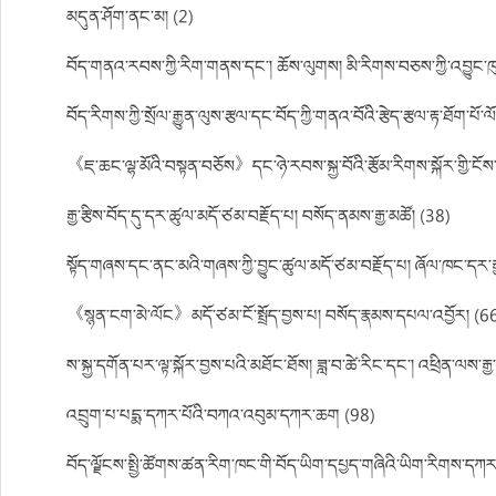
མདུན་ཤོག་ནང་མ། (2)
བོད་གནའ་རབས་ཀྱི་རིག་གནས་དང་། ཆོས་ལུགས། མི་རིགས་བཅས་ཀྱི་འབྱུང་ཁུ
བོད་རིགས་ཀྱི་སྲོལ་རྒྱུན་ལུས་རྩལ་དང་བོད་ཀྱི་གནའ་བོའི་རྩེད་རྩལ་རྟ་ཐོག་པོ་ལོའ
《ཇ་ཆང་ལྷ་མོའི་བསྟན་བཅོས》དང་ཉེ་རབས་སྐྱ་བོའི་རྩོམ་རིགས་སྐོར་གྱི་ངོ
རྒྱ་རྩིས་བོད་དུ་དར་ཚུལ་མདོ་ཙམ་བརྗོད་པ། བསོད་ནམས་རྒྱ་མཚོ། (38)
སྟོད་གཞས་དང་ནང་མའི་གཞས་ཀྱི་བྱུང་ཚུལ་མདོ་ཙམ་བརྗོད་པ། ཞོལ་ཁང་དར་ར
《སྙན་ངག་མེ་ལོང》མདོ་ཙམ་ངོ་སྤྲོད་བྱས་པ། བསོད་རྣམས་དཔལ་འབྱོར། (6
ས་སྐྱ་དགོན་པར་ལྟ་སྐོར་བྱས་པའི་མཐོང་ཐོས། ཟླ་བ་ཚེ་རིང་དང་། འཕྲིན་ལས་རྒ
འབྲུག་པ་པདྨ་དཀར་པོའི་བཀའ་འབུམ་དཀར་ཆག (98)
བོད་ལྗོངས་སྤྱི་ཚོགས་ཚན་རིག་ཁང་གི་བོད་ཡིག་དཔྱད་གཞིའི་ཡིག་རིགས་དཀ