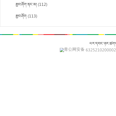
རྒྱབ་ཤོག་ནང་མ། (112)
རྒྱབ་ཤོག (113)
པར་དབང་ཉར་ཚགས
青公网安备 632521020000