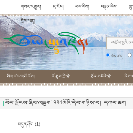
གསར་འགྱུར།
དྲ་ངོས།
པར་རིས།
བརྙན་རིས།
གླ
དྲིས་ལན།
ཡོད་ཚད།
ཡིག་ཚང་གཙོ་ངོས།
ལོ་རྒྱུས་ཀྱི་སྡེ།
སློབ་གསོའི་སྡེ།
རིག་ག
བོད་ལྗོངས་ཞིབ་འཇུག1984ལོའི་དེབ་གཉིས་པ། དཀར་ཆག
མདུན་ཤོག (1)