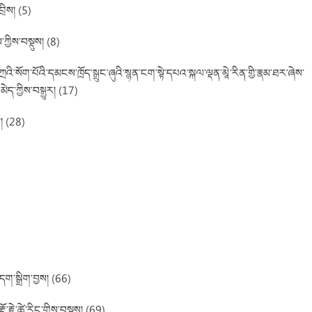
ྲིས། (5)
་ཀྱིས་བསྡུས། (8)
ི་སོག་པོའི་དམངས་ཁྲོད་སྒྲུང་ཞུའི་སྙན་ངག་སྟེ་དཔའ་སྐལ་ལྡན་མཱེ་རིན་གྱི་རྣམ་ཐར་ཞེས་
ེད་ཀྱིས་བསྒྱུར། (17)
། (28)
དག་སྒྲིག་བྱས། (66)
ྡོ་རྗེ་ཚེ་རིང་གིས་བསྡུས། (69)