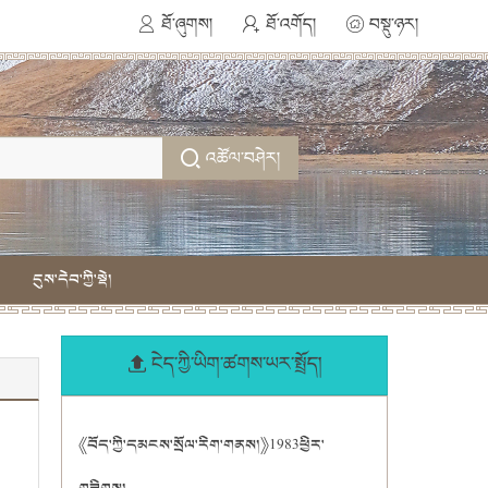
ཐོ་ཞུགས།
ཐོ་འགོད།
བསྡུ་ཉར།
འཚོལ་བཤེར།
དུས་དེབ་ཀྱི་སྡེ།
ངེད་ཀྱི་ཡིག་ཚགས་ཡར་སྤྲོད།
《བོད་ཀྱི་དམངས་སྲོལ་རིག་གནས།》1983ཕྱིར་