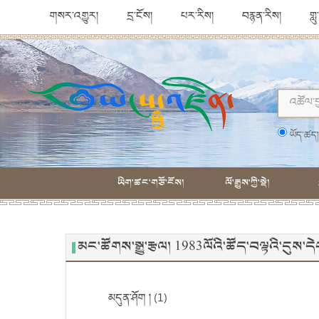
གསར་འགྱུར།
དྲ་ངོས།
པར་རིས།
བརྙན་རིས།
གླ
ཡོད་ཚད
ཡིག་ཚང་གཙོ་ངོས།
ལོ་རྒྱུས་ཀྱི་སྡེ།
མང་ཚོགས་སྒྱུ་རྩལ། 1983ལོའི་ཚོད་བལྟའི་དུས
མདུན་ཤོག ། (1)