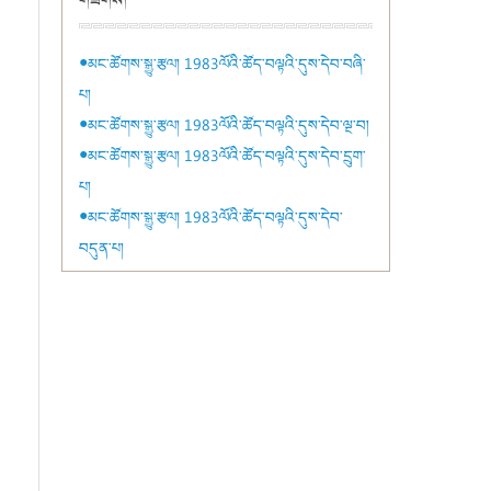
གཟིགས།
●མང་ཚོགས་སྒྱུ་རྩལ། 1983ལོའི་ཚོད་བལྟའི་དུས་དེབ་བཞི་
པ།
●མང་ཚོགས་སྒྱུ་རྩལ། 1983ལོའི་ཚོད་བལྟའི་དུས་དེབ་ལྔ་བ།
●མང་ཚོགས་སྒྱུ་རྩལ། 1983ལོའི་ཚོད་བལྟའི་དུས་དེབ་དྲུག་
པ།
●མང་ཚོགས་སྒྱུ་རྩལ། 1983ལོའི་ཚོད་བལྟའི་དུས་དེབ་
བདུན་པ།