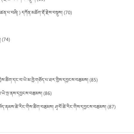
་ཚན་པ་བཞི། ) དཀོན་མཆོག་རྡོ་རྗེས་བསྡུས། (70)
། (74)
ྱིས་ཚིག་དང་བ་ཡེ་མ་ཁྱེ་གཅོད་པ་ཐར་གྱིས་དབྱངས་བརྩམས། (85)
ས། མ་ཡེ་ཧྲ་ནས་དབྱངས་བརྩམས། (86)
 བསོད་ནམས་ཚེ་རིང་གིས་ཚིག་བརྩམས། ཤྭ་བོ་ཚེ་རིང་གིས་དབྱངས་བརྩམས། (87)