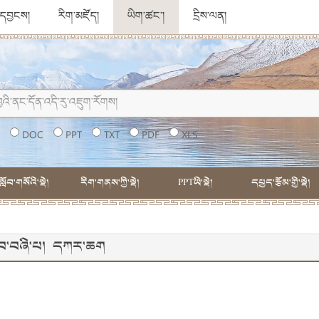
ུ་དབྱངས།
རིག་མཛོད།
ཡིག་ཚང་།
དྲིས་ལན།
།
DOC
PPT
TXT
PDF
XLS
སློབ་གསོའི་སྡེ།
རིག་གནས་ཀྱི་སྡེ།
PPTཡི་སྡེ།
དཔྱད་རྩོམ་གྱི་སྡེ།
་དེབ་བཞི་པ། དཀར་ཆག