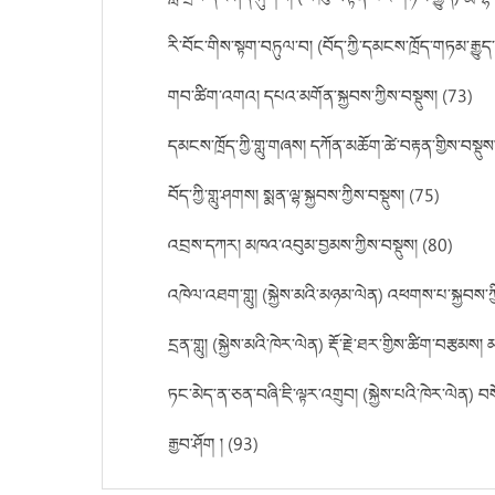
རི་བོང་གིས་སྟག་བཏུལ་བ། (བོད་ཀྱི་དམངས་ཁྲོད་གཏམ་རྒྱུད
གབ་ཚིག་འགའ། དཔའ་མགོན་སྐྱབས་ཀྱིས་བསྡུས། (73)
དམངས་ཁྲོད་ཀྱི་གླུ་གཞས། དཀོན་མཆོག་ཚེ་བརྟན་གྱིས་བསྡུས
བོད་ཀྱི་གླུ་ཤགས། སྨན་ལྷ་སྐྱབས་ཀྱིས་བསྡུས། (75)
འབྲས་དཀར། མཁའ་འབུམ་བྱམས་ཀྱིས་བསྡུས། (80)
འཁེལ་འཐག་གླུ། (སྐྱེས་མའི་མཉམ་ལེན) འཕགས་པ་སྐྱབས་ཀ
དྲན་གླུ། (སྐྱེས་མའི་ཁེར་ལེན) རྡོ་རྗེ་ཐར་གྱིས་ཚིག་བརྩམ
ཏང་མེད་ན་ཅན་བཞི་ཇི་ལྟར་འགྲུབ། (སྐྱེས་པའི་ཁེར་ལེན)
རྒྱབ་ཤོག ། (93)