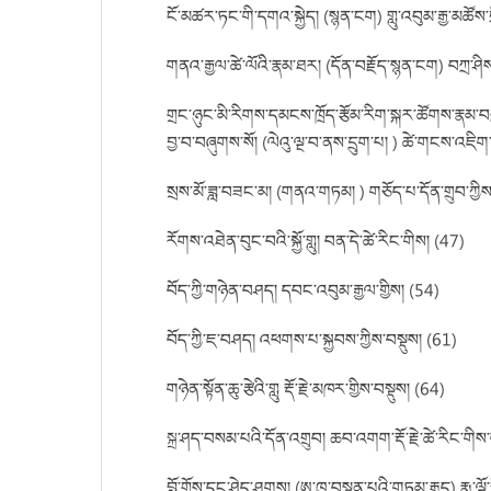
ངོ་མཚར་ཏང་གི་དགའ་སྐྱེད། (སྙན་ངག) གླུ་འབུམ་རྒྱ་མཚོས་བ
གནའ་རྒྱལ་ཚེ་ལོའི་རྣམ་ཐར། (དོན་བརྗོད་སྙན་ངག) བཀྲ་ཤིས
གྲང་ཉུང་མི་རིགས་དམངས་ཁྲོད་རྩོམ་རིག་སྐར་ཚོགས་རྣམ་བཀྲའ
བྱ་བ་བཞུགས་སོ། (ལེའུ་ལྔ་བ་ནས་དྲུག་པ། ) ཚེ་གངས་འཇིག་མ
སྲས་མོ་ཟླ་བཟང་མ། (གནའ་གཏམ། ) གཅོད་པ་དོན་གྲུབ་ཀྱིས
རོགས་འཐེན་བུང་བའི་སྐྱོ་གླུ། བན་དེ་ཚེ་རིང་གིས། (47)
བོད་ཀྱི་གཉེན་བཤད། དབང་འབུམ་རྒྱལ་གྱིས། (54)
བོད་ཀྱི་ཇ་བཤད། འཕགས་པ་སྐྱབས་ཀྱིས་བསྡུས། (61)
གཉེན་སྟོན་ཆུ་རྩེའི་གླུ རྡོ་རྗེ་མཁར་གྱིས་བསྡུས། (64)
སྐྲ་ཤད་བསམ་པའི་དོན་འགྲུབ། ཆབ་འགག་རྡོ་རྗེ་ཚེ་རིང་གིས་
བློ་གྲོས་དང་ཤེད་ཤུགས། (ཨ་ཁུ་བསྟན་པའི་གཏམ་རྒྱུད) རྨ་ལྷོ་ར