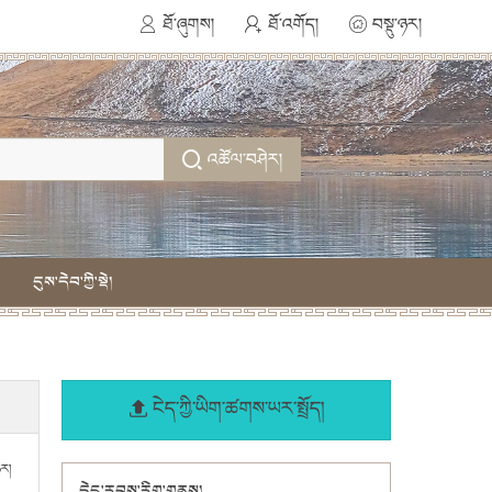
ཐོ་ཞུགས།
ཐོ་འགོད།
བསྡུ་ཉར།
འཚོལ་བཤེར།
དུས་དེབ་ཀྱི་སྡེ།
ངེད་ཀྱི་ཡིག་ཚགས་ཡར་སྤྲོད།
ཉར།
དེང་རབས་རིག་གནས།