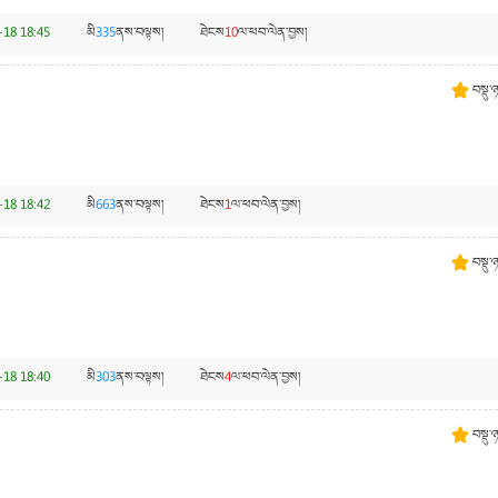
-18 18:45
མི
335
ནས་བལྟས།
ཐེངས
10
ལ་ཕབ་ལེན་བྱས།
བསྡུ་
-18 18:42
མི
663
ནས་བལྟས།
ཐེངས
1
ལ་ཕབ་ལེན་བྱས།
བསྡུ་
-18 18:40
མི
303
ནས་བལྟས།
ཐེངས
4
ལ་ཕབ་ལེན་བྱས།
བསྡུ་