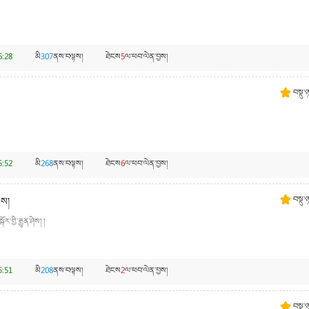
6:28
མི
307
ནས་བལྟས།
ཐེངས
5
ལ་ཕབ་ལེན་བྱས།
བསྡུ་
5:52
མི
268
ནས་བལྟས།
ཐེངས
6
ལ་ཕབ་ལེན་བྱས།
ེས།
བསྡུ་
གྱི་རྒྱུན་ཤེས། །
5:51
མི
208
ནས་བལྟས།
ཐེངས
2
ལ་ཕབ་ལེན་བྱས།
བསྡུ་