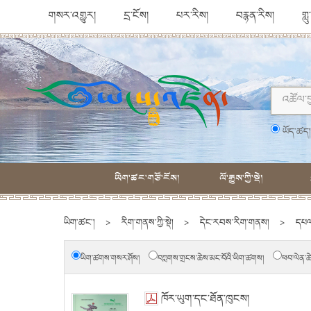
གསར་འགྱུར།
དྲ་ངོས།
པར་རིས།
བརྙན་རིས།
གླ
ཡོད་ཚད
ཡིག་ཚང་གཙོ་ངོས།
ལོ་རྒྱུས་ཀྱི་སྡེ།
ཡིག་ཚང་།
>
རིག་གནས་ཀྱི་སྡེ།
>
དེང་རབས་རིག་གནས།
>
དཔལ
ཡིག་ཚགས་གསར་ཤོས།
བཀླགས་གྲངས་ཆེས་མང་བོའི་ཡིག་ཚགས།
ཕབ་ལེན་ཆ
ཁོར་ཡུག་དང་ཐོན་ཁུངས།