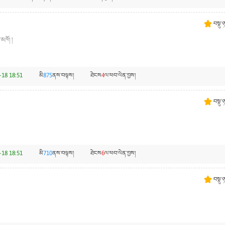
བསྡུ་
མཁོ། །
-18 18:51
མི
875
ནས་བལྟས།
ཐེངས
4
ལ་ཕབ་ལེན་བྱས།
བསྡུ་
-18 18:51
མི
710
ནས་བལྟས།
ཐེངས
6
ལ་ཕབ་ལེན་བྱས།
བསྡུ་