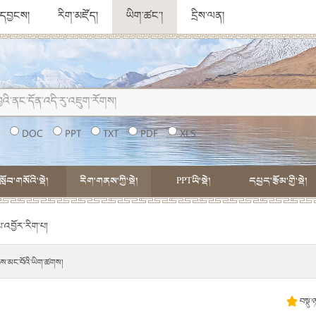
ུ་དབྱངས།
རིག་མཛོད།
ཡིག་ཚང་།
དྲིས་ལན།
།
DOC
PPT
TXT
PDF
XLS
སློབ་གསོའི་སྡེ།
རིག་གནས་ཀྱི་སྡེ།
PPTཡི་སྡེ།
དཔྱད་རྩོམ་གྱི་སྡེ།
་འབྱོར་རིག་པ།
ེས་མང་བོའི་ཡིག་ཚགས།
བསྡུ་