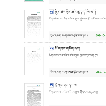
སྐྱེ་འཚར་གྱི་འཚོ་བཅུད་དགོས་མཁོ།
ཡིག་ཚགས་ནང་དོན་མདོར་བསྡུས། སྐྱེ་འཚར་གྱི་འཚོ་བཅུད་དགོས་
སྤེལ་མཁན།
དཔག་བསམ་ལྗོན་བཟང་།༡༢༣
2024-04
སྔོ་གཟན་གསོག་ཉར།
ཡིག་ཚགས་ནང་དོན་མདོར་བསྡུས། སྔོ་གཟན་གསོག་ཉར། །
སྤེལ་མཁན།
དཔག་བསམ་ལྗོན་བཟང་།༡༢༣
2024-04
སྔོ་ལྗང་གཟན་ཆས།
ཡིག་ཚགས་ནང་དོན་མདོར་བསྡུས། སྔོ་ལྗང་གཟན་ཆས། །