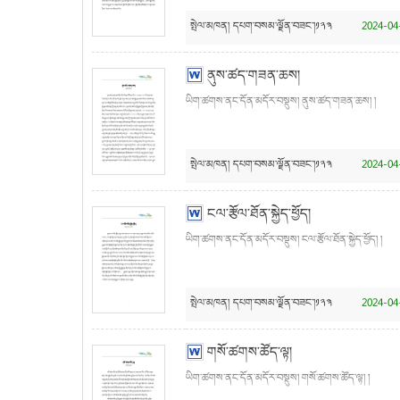
སྤེལ་མཁན།
དཔག་བསམ་ལྗོན་བཟང་།༡༢༣
2024-04
ནུས་ཚད་གཟན་ཆས།
ཡིག་ཚགས་ནང་དོན་མདོར་བསྡུས། ནུས་ཚད་གཟན་ཆས། །
སྤེལ་མཁན།
དཔག་བསམ་ལྗོན་བཟང་།༡༢༣
2024-04
ངལ་རྩོལ་ཐོན་སྐྱེད་ཕྱོད།
ཡིག་ཚགས་ནང་དོན་མདོར་བསྡུས། ངལ་རྩོལ་ཐོན་སྐྱེད་ཕྱོད། །
སྤེལ་མཁན།
དཔག་བསམ་ལྗོན་བཟང་།༡༢༣
2024-04
གསོ་ཚགས་ཚོད་ལྟ།
ཡིག་ཚགས་ནང་དོན་མདོར་བསྡུས། གསོ་ཚགས་ཚོད་ལྟ། །