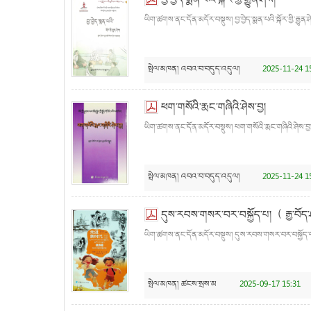
བྱ་བྱེད་སྨན་པའི་སྐོར་གྱི་རྒྱུན་ཤེས།
ཡིག་ཚགས་ནང་དོན་མདོར་བསྡུས། བྱ་བྱེད་སྨན་པའི་སྐོར་གྱི་རྒྱུན་ཤེ
སྤེལ་མཁན།
འབའ་བ་བདུད་འདུལ།
2025-11-24 1
ཕག་གསོའི་རྨང་གཞིའི་ཤེས་བྱ།
ཡིག་ཚགས་ནང་དོན་མདོར་བསྡུས། ཕག་གསོའི་རྨང་གཞིའི་ཤེས་བྱ།
སྤེལ་མཁན།
འབའ་བ་བདུད་འདུལ།
2025-11-24 1
དུས་རབས་གསར་བར་བསྐྱོད་པ།（ རྒྱ་བོད་
ཡིག་ཚགས་ནང་དོན་མདོར་བསྡུས། དུས་རབས་གསར་བར་བསྐྱོད་པ།
སྤེལ་མཁན།
ཚངས་སྲས་མ
2025-09-17 15:31