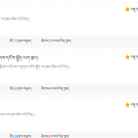
བསྡུ་
ལག་རྩལ་ཞེས་པ་དེ་ཡིན། །
མི
771
ནས་བལྟས།
ཐེངས
17
ལ་ཕབ་ལེན་བྱས།
གས་དངོས་སྤྱོད་ལག་རྩལ།
བསྡུ་
སྔོ་ཚལ་འདེབས་འཛུགས་དངོས་སྤྱོད་ལག་རྩལ་ཞེས་པ་དེ་ཡིན། །
མི
910
ནས་བལྟས།
ཐེངས
4
ལ་ཕབ་ལེན་བྱས།
བསྡུ་
ོ་དམ་ལག་རྩལ་ཞེས་པ་དེ་ཡིན། །
མི
918
ནས་བལྟས།
ཐེངས
3
ལ་ཕབ་ལེན་བྱས།