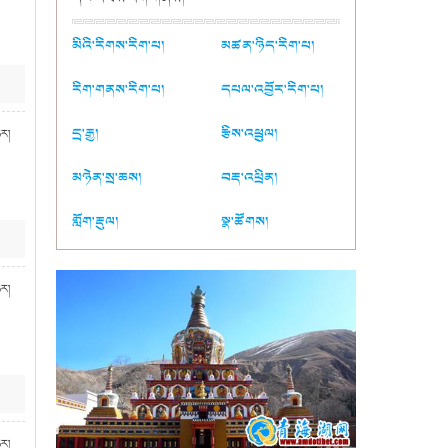
མིའི་རིགས་རིག་པ།
མཚན་ཉིད་རིག་པ།
རིག་གནས་རིག་པ།
དཔལ་འབྱོར་རིག་པ།
དྲ་རྒྱ།
རྩིས་འཕྲུལ།
ཉར།
མཉེན་སྲ་ཆས།
བརྡ་འཕྲིན།
གློག་རྡུལ།
སྣ་ཚོགས།
ཉར།
ཉར།