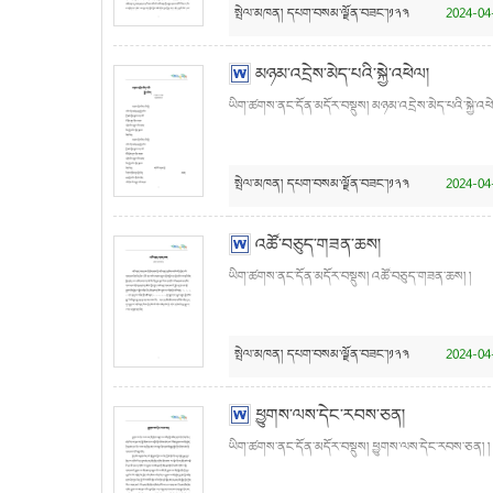
སྤེལ་མཁན།
དཔག་བསམ་ལྗོན་བཟང་།༡༢༣
2024-04
མཉམ་འདྲེས་མེད་པའི་སྐྱེ་འཕེལ།
ཡིག་ཚགས་ནང་དོན་མདོར་བསྡུས། མཉམ་འདྲེས་མེད་པའི་སྐྱེ་འཕེ
སྤེལ་མཁན།
དཔག་བསམ་ལྗོན་བཟང་།༡༢༣
2024-04
འཚོ་བཅུད་གཟན་ཆས།
ཡིག་ཚགས་ནང་དོན་མདོར་བསྡུས། འཚོ་བཅུད་གཟན་ཆས། །
སྤེལ་མཁན།
དཔག་བསམ་ལྗོན་བཟང་།༡༢༣
2024-04
ཕྱུགས་ལས་དེང་རབས་ཅན།
ཡིག་ཚགས་ནང་དོན་མདོར་བསྡུས། ཕྱུགས་ལས་དེང་རབས་ཅན། །