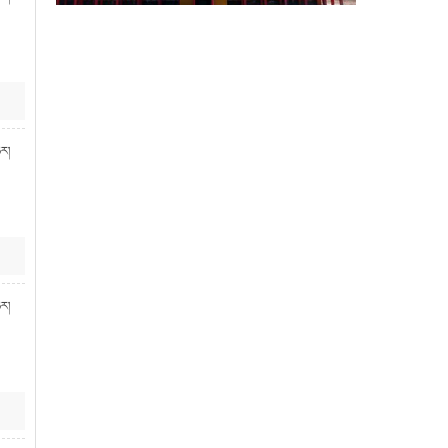
ཉར།
ཉར།