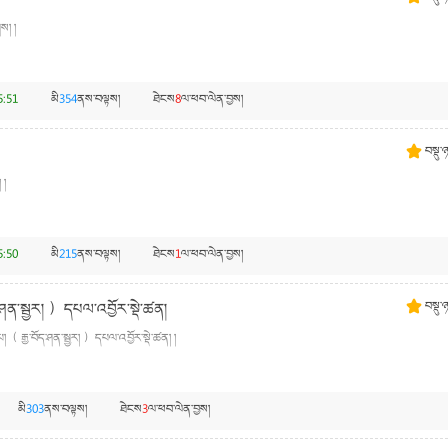
ས། །
5:51
མི
354
ནས་བལྟས།
ཐེངས
8
ལ་ཕབ་ལེན་བྱས།
བསྡུ་
 །
5:50
མི
215
ནས་བལྟས།
ཐེངས
1
ལ་ཕབ་ལེན་བྱས།
ཤན་སྦྱར། ）དཔལ་འབྱོར་སྡེ་ཚན།
བསྡུ་
（ རྒྱ་བོད་ཤན་སྦྱར། ）དཔལ་འབྱོར་སྡེ་ཚན། །
མི
303
ནས་བལྟས།
ཐེངས
3
ལ་ཕབ་ལེན་བྱས།