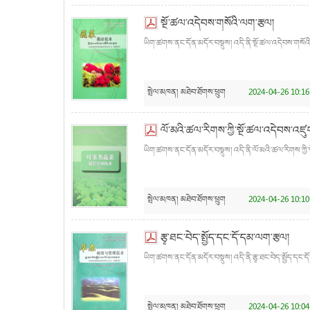
སྔོ་ཚལ་འདེབས་གསོའི་ལག་རྩལ།
ཡིག་ཚགས་ནང་དོན་མདོར་བསྡུས། འདི་ནི་སྔོ་ཚལ་འདེབས་གསོའི་
སྤེལ་མཁན།
མཐེབ་ཐོགས་ཕྲུག
2024-04-26 10:16
ལོ་མའི་ཚལ་རིགས་ཀྱི་སྔོ་ཚལ་འདེབས་འཛུ
ཡིག་ཚགས་ནང་དོན་མདོར་བསྡུས། འདི་ནི་ལོ་མའི་ཚལ་རིགས་ཀྱི་
སྤེལ་མཁན།
མཐེབ་ཐོགས་ཕྲུག
2024-04-26 10:10
རྩྭ་ཐང་བེད་སྤྱོད་དང་དོ་དམ་ལག་རྩལ།
ཡིག་ཚགས་ནང་དོན་མདོར་བསྡུས། འདི་ནི་རྩྭ་ཐང་བེད་སྤྱོད་དང་ད
སྤེལ་མཁན།
མཐེབ་ཐོགས་ཕྲུག
2024-04-26 10:04