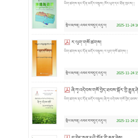
ཡིག་ཚགས་ནང་དོན་མདོར་བསྡུས། ཁོར་ཡུག་དང་ཐོན་ཁུངས། །
སྤེལ་མཁན།
འབའ་བ་བདུད་འདུལ།
2025-11-24 1
ར་ལུག་གསོ་ཚགས།
ཡིག་ཚགས་ནང་དོན་མདོར་བསྡུས། ར་ལུག་གསོ་ཚགས། །
སྤེལ་མཁན།
འབའ་བ་བདུད་འདུལ།
2025-11-24 1
ཞི་ཀྭ་འདེབས་གསོ་བྱེད་ཐབས་སྐོར་གྱི་རྒྱུན་ཤ
ཡིག་ཚགས་ནང་དོན་མདོར་བསྡུས། ཞི་ཀྭ་འདེབས་གསོ་བྱེད་ཐབས་སྐོར་
སྤེལ་མཁན།
འབའ་བ་བདུད་འདུལ།
2025-11-24 1