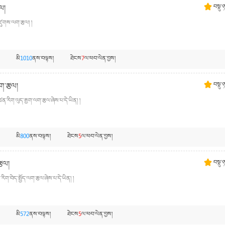
ལ།
བསྡུ་
ཛུགས་ལག་རྩལ། །
མི
1010
ནས་བལྟས།
ཐེངས
7
ལ་ཕབ་ལེན་བྱས།
ལག་རྩལ།
བསྡུ་
ཚན་རིག་ལུད་རྒྱག་ལག་རྩལ་ཞེས་པ་དེ་ཡིན། །
མི
800
ནས་བལྟས།
ཐེངས
5
ལ་ཕབ་ལེན་བྱས།
རྩལ།
བསྡུ་
ིག་བེད་སྤྱོད་ལག་རྩལ་ཞེས་པ་དེ་ཡིན། །
མི
572
ནས་བལྟས།
ཐེངས
5
ལ་ཕབ་ལེན་བྱས།