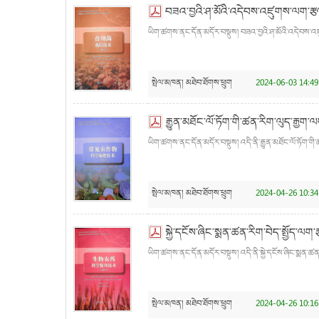
བཟའ་བྱའི་ཤ་མོའི་འདེབས་འཛུགས་ལག་རྩ
ཡིག་ཚགས་ནང་དོན་མདོར་བསྡུས། བཟའ་བྱའི་ཤ་མོའི་འདེབས་འ
སྤེལ་མཁན།
མཐེབ་ཐོགས་ཕྲུག
2024-06-03 14:49
རྒྱུན་མཐོང་ལོ་ཏོག་གི་ཚན་རིག་ལུད་རྒྱག་
ཡིག་ཚགས་ནང་དོན་མདོར་བསྡུས། འདི་ནི་རྒྱུན་མཐོང་ལོ་ཏོག་གི་
སྤེལ་མཁན།
མཐེབ་ཐོགས་ཕྲུག
2024-04-26 10:34
སྐྱེ་དངོས་ཞིང་སྨན་ཚན་རིག་བེད་སྤྱོད་ལག་
ཡིག་ཚགས་ནང་དོན་མདོར་བསྡུས། འདི་ནི་སྐྱེ་དངོས་ཞིང་སྨན་ཚན་ར
སྤེལ་མཁན།
མཐེབ་ཐོགས་ཕྲུག
2024-04-26 10:16