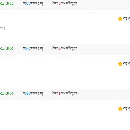
-18 18:51
མི
936
ནས་བལྟས།
ཐེངས
6
ལ་ཕབ་ལེན་བྱས།
བསྡུ་
ལ། །
-18 18:50
མི
545
ནས་བལྟས།
ཐེངས
3
ལ་ཕབ་ལེན་བྱས།
བསྡུ་
-18 18:50
མི
393
ནས་བལྟས།
ཐེངས
1
ལ་ཕབ་ལེན་བྱས།
བསྡུ་