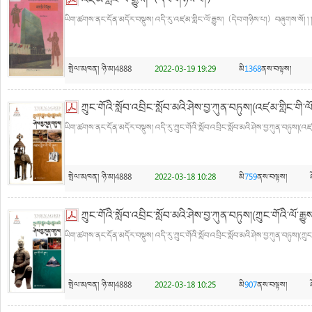
འཛམ་གླིང་ལོ་རྒྱུས།（དེབ་གཉིས་པ།）
ཡིག་ཚགས་ནང་དོན་མདོར་བསྡུས། འདི་རུ་འཛམ་གླིང་ལོ་རྒྱུས།（དེབ་གཉིས་པ།）བཞུགས་སོ། ། །
སྤེལ་མཁན།
ཉི་མ།4888
2022-03-19 19:29
མི
1368
ནས་བལྟས།
ཀྲུང་གོའི་སློབ་འབྲིང་སློབ་མའི་ཤེས་བྱ་ཀུན་བཏུས།(འཛམ་གླིང་གི་ལོ་
ཡིག་ཚགས་ནང་དོན་མདོར་བསྡུས། འདི་རུ་ཀྲུང་གོའི་སློབ་འབྲིང་སློབ་མའི་ཤེས་བྱ་ཀུན་བཏུས།(འཛམ་
སྤེལ་མཁན།
ཉི་མ།4888
2022-03-18 10:28
མི
759
ནས་བལྟས།
ཀྲུང་གོའི་སློབ་འབྲིང་སློབ་མའི་ཤེས་བྱ་ཀུན་བཏུས།(ཀྲུང་གོའི་ལོ་རྒྱུས
ཡིག་ཚགས་ནང་དོན་མདོར་བསྡུས། འདི་རུ་ཀྲུང་གོའི་སློབ་འབྲིང་སློབ་མའི་ཤེས་བྱ་ཀུན་བཏུས།(ཀྲུང་
སྤེལ་མཁན།
ཉི་མ།4888
2022-03-18 10:25
མི
907
ནས་བལྟས།