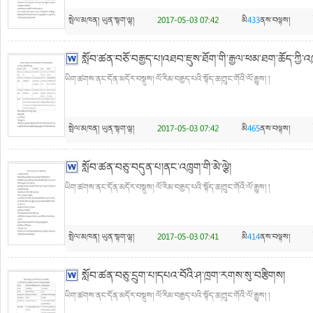
སྤེལ་མཁན།
ཡུན་སྟག་ལྷ།
2017-05-03 07:42
མི
433
ནས་བལྟས།
སློབ་ཚན་བཅོ་བརྒྱད་པ།འཐབ་ཇུས་ཐོག་གི་རྒྱལ་ཕམ་ཐག་ཆོད་ཀྱི་འཁ
ཡིག་ཚགས་ནང་དོན་མདོར་བསྡུས། ལོ་རིམ་བརྒྱད་པའི་སྟོད་ཆ།ཀྲུང་གོའི་ལོ་རྒྱུས། །
སྤེལ་མཁན།
ཡུན་སྟག་ལྷ།
2017-05-03 07:42
མི
465
ནས་བལྟས།
སློབ་ཚན་བཅུ་བདུན་པ།ནང་འཁྲུག་གི་མེ་ལྕེ།
ཡིག་ཚགས་ནང་དོན་མདོར་བསྡུས། ལོ་རིམ་བརྒྱད་པའི་སྟོད་ཆ།ཀྲུང་གོའི་ལོ་རྒྱུས། །
སྤེལ་མཁན།
ཡུན་སྟག་ལྷ།
2017-05-03 07:41
མི
414
ནས་བལྟས།
སློབ་ཚན་བཅུ་དྲུག་པ།དཔའ་བོའི་ཤ་ཁྲག་རགས་སུ་བརྩིགས།
ཡིག་ཚགས་ནང་དོན་མདོར་བསྡུས། ལོ་རིམ་བརྒྱད་པའི་སྟོད་ཆ།ཀྲུང་གོའི་ལོ་རྒྱུས། །