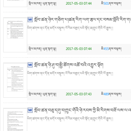
སྤེལ་མཁན།
ཡུན་སྟག་ལྷ།
2017-05-03 07:44
མི
501
ནས་བལྟས།
སློབ་ཚན་ཉེར་གཅིག་པ།ཚན་རིག་ལག་རྩལ་དང་བསམ་བློའི་རིག་
ཡིག་ཚགས་ནང་དོན་མདོར་བསྡུས། ལོ་རིམ་བརྒྱད་པའི་སྟོད་ཆ།ཀྲུང་གོའི་ལོ་རྒྱུས། །
སྤེལ་མཁན།
ཡུན་སྟག་ལྷ།
2017-05-03 07:44
མི
455
ནས་བལྟས།
སློབ་ཚན་ཉི་ཤུ་བ།སྤྱི་ཚོགས་འཚོ་བའི་འགྱུར་ལྡོག
ཡིག་ཚགས་ནང་དོན་མདོར་བསྡུས། ལོ་རིམ་བརྒྱད་པའི་སྟོད་ཆ།ཀྲུང་གོའི་ལོ་རྒྱུས། །
སྤེལ་མཁན།
ཡུན་སྟག་ལྷ།
2017-05-03 07:43
མི
489
ནས་བལྟས།
སློབ་ཚན་བཅུ་དགུ་བ།ཀྲུང་གོའི་ཉེ་རབས་ཀྱི་མི་རིགས་བཟོ་ལས་ལ་འཕ
ཡིག་ཚགས་ནང་དོན་མདོར་བསྡུས། ལོ་རིམ་བརྒྱད་པའི་སྟོད་ཆ།ཀྲུང་གོའི་ལོ་རྒྱུས། །