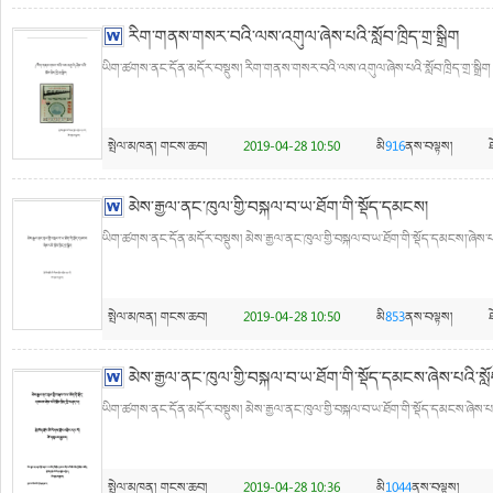
རིག་གནས་གསར་བའི་ལས་འགུལ་ཞེས་པའི་སློབ་ཁྲིད་གྲ་སྒྲིག
ཡིག་ཚགས་ནང་དོན་མདོར་བསྡུས། རིག་གནས་གསར་བའི་ལས་འགུལ་ཞེས་པའི་སློབ་ཁྲིད་གྲ་སྒྲིག 
སྤེལ་མཁན།
གངས་ཆབ།
2019-04-28 10:50
མི
916
ནས་བལྟས།
མེས་རྒྱལ་ནང་ཁུལ་གྱི་བསྐལ་བ་ཡ་ཐོག་གི་སྡོད་དམངས།
ཡིག་ཚགས་ནང་དོན་མདོར་བསྡུས། མེས་རྒྱལ་ནང་ཁུལ་གྱི་བསྐལ་བ་ཡ་ཐོག་གི་སྡོད་དམངས།་ཞེས་པའི་ས
སྤེལ་མཁན།
གངས་ཆབ།
2019-04-28 10:50
མི
853
ནས་བལྟས།
མེས་རྒྱལ་ནང་ཁུལ་གྱི་བསྐལ་བ་ཡ་ཐོག་གི་སྡོད་དམངས་ཞེས་པའི་སློབ་
ཡིག་ཚགས་ནང་དོན་མདོར་བསྡུས། མེས་རྒྱལ་ནང་ཁུལ་གྱི་བསྐལ་བ་ཡ་ཐོག་གི་སྡོད་དམངས་ཞེས་པའི་སླ
སྤེལ་མཁན།
གངས་ཆབ།
2019-04-28 10:36
མི
1044
ནས་བལྟས།