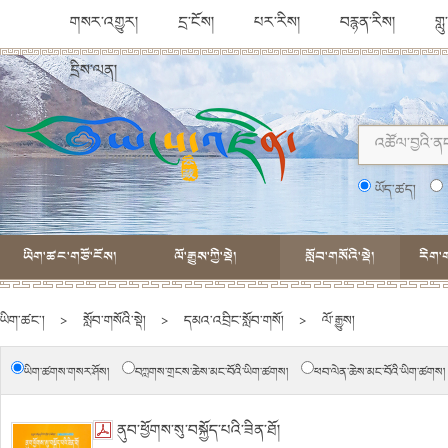
གསར་འགྱུར།
དྲ་ངོས།
པར་རིས།
བརྙན་རིས།
གླ
དྲིས་ལན།
ཡོད་ཚད།
ཡིག་ཚང་གཙོ་ངོས།
ལོ་རྒྱུས་ཀྱི་སྡེ།
སློབ་གསོའི་སྡེ།
རིག་ག
ཡིག་ཚང་།
>
སློབ་གསོའི་སྡེ།
>
དམའ་འབྲིང་སློབ་གསོ།
>
ལོ་རྒྱུས།
ཡིག་ཚགས་གསར་ཤོས།
བཀླགས་གྲངས་ཆེས་མང་བོའི་ཡིག་ཚགས།
ཕབ་ལེན་ཆེས་མང་བོའི་ཡིག་ཚགས།
ནུབ་ཕྱོགས་སུ་བསྐྱོད་པའི་ཟིན་ཐོ།