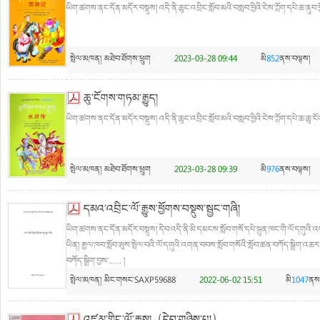
ཡིག་ཚགས་ནང་དོན་མདོར་བསྡུས། འདི་ནི་ཆུང་འབྲིང་སློབ་མའི་བསླབ་ཕྱིའི་ངེས་ཀློག་དཔེ་ཆ་ནུབ་ཕྱོ
སྤེལ་མཁན།
མཐེབ་ཐོགས་ཕྲུག
2023-03-28 09:44
མི
852
ནས་བལྟས།
ཆུ་ངོགས་གཏམ་རྒྱུད།
ཡིག་ཚགས་ནང་དོན་མདོར་བསྡུས། འདི་ནི་ཆུང་འབྲིང་སློབ་མའི་བསླབ་ཕྱིའི་ངེས་ཀློག་དཔེ་ཆ་ཆུ་ངོ
སྤེལ་མཁན།
མཐེབ་ཐོགས་ཕྲུག
2023-03-28 09:39
མི
976
ནས་བལྟས།
དམའ་འབྲིང་ལོ་རྒྱུས་ཕྱོགས་བསྡུས་སྦྱང་གཞི།
ཡིག་ཚགས་ནང་དོན་མདོར་བསྡུས། དེབ་འདི་ནི་མི་དམངས་སློབ་གསོ་དཔེ་སྐྲུན་ཁང་གི་ལོ་དགུའི་འགན
ཡིན། རྒྱལ་ཁབ་སློབ་ཨུས་སྤེལ་བའི་ལོ་དགུའི་འགན་བབས་སློབ་གསོའི་སློབ་ཚན་བཀོད་སྒྲིག་འཆ
བཀོད་སྒྲིག་བྱས་...... །
སྤེལ་མཁན།
མིང་གསང་SAXP59688
2022-06-02 15:51
མི
1047
ནས