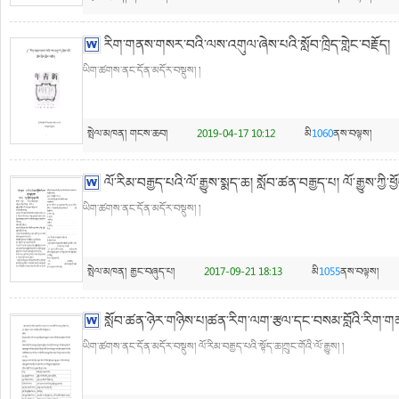
རིག་གནས་གསར་བའི་ལས་འགུལ་ཞེས་པའི་སློབ་ཁྲིད་གླེང་བརྗོད།
ཡིག་ཚགས་ནང་དོན་མདོར་བསྡུས། །
སྤེལ་མཁན།
གངས་ཆབ།
2019-04-17 10:12
མི
1060
ནས་བལྟས།
ལོ་རིམ་བརྒྱད་པའི་ལོ་རྒྱུས་སྨད་ཆ། སློབ་ཚན་བརྒྱད་པ། ལོ་རྒྱུས་ཀྱི་
ཡིག་ཚགས་ནང་དོན་མདོར་བསྡུས། །
སྤེལ་མཁན།
རྒྱང་བཞུད་པ།
2017-09-21 18:13
མི
1055
ནས་བལྟས།
སློབ་ཚན་ཉེར་གཉིས་པ།ཚན་རིག་ལག་རྩལ་དང་བསམ་བློའི་རིག་
ཡིག་ཚགས་ནང་དོན་མདོར་བསྡུས། ལོ་རིམ་བརྒྱད་པའི་སྟོད་ཆ།ཀྲུང་གོའི་ལོ་རྒྱུས། །