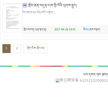
སློབ་ཚན་བདུན་པ།ས་ཁྱི་ལོའི་ལུགས་སྒྱུར།
ཡིག་ཚགས་ནང་དོན་མདོར་བསྡུས། །
སྤེལ་མཁན།
ཡུན་སྟག་ལྷ།
2017-04-26 14:41
མི
452
ནས་བལྟས།
1
2
ཤོག་ངོས་ཞོལ་མ།
པར་དབང་ཉར་ཚགས
青公网安备 632521020000