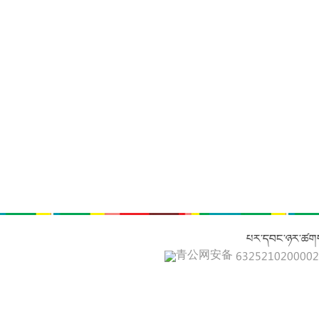
པར་དབང་ཉར་ཚགས
青公网安备 632521020000