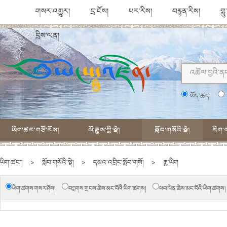
གསར་འགྱུར།
དྲ་ངོས།
པར་རིས།
བརྙན་རིས།
གླ
དྲིས་ལན།
ཡོད་ཚད།
ཡིག་ཚང་གཙོ་ངོས།
ལོ་རྒྱུས་ཀྱི་སྡེ།
སློབ་གསོའི་སྡེ།
རིག་ག
ཡིག་ཚང་།
>
སློབ་གསོའི་སྡེ།
>
དམའ་འབྲིང་སློབ་གསོ།
>
རྒྱ་ཡིག
ཡིག་ཚགས་གསར་ཤོས།
བཀླགས་གྲངས་ཆེས་མང་བོའི་ཡིག་ཚགས།
ཕབ་ལེན་ཆེས་མང་བོའི་ཡིག་ཚགས།