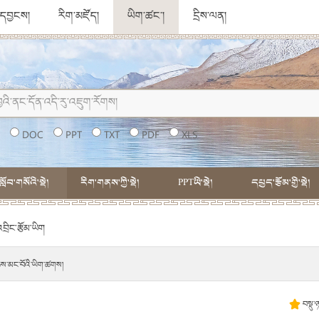
ུ་དབྱངས།
རིག་མཛོད།
ཡིག་ཚང་།
དྲིས་ལན།
།
DOC
PPT
TXT
PDF
XLS
སློབ་གསོའི་སྡེ།
རིག་གནས་ཀྱི་སྡེ།
PPTཡི་སྡེ།
དཔྱད་རྩོམ་གྱི་སྡེ།
ྲིང་རྩོམ་ཡིག
ེས་མང་བོའི་ཡིག་ཚགས།
བསྡུ་