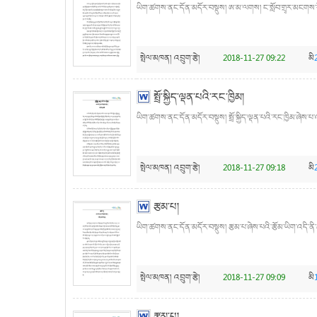
ཡིག་ཚགས་ནང་དོན་མདོར་བསྡུས། ཨ་མ་ལགས། ང་སློབ་གྲྭར་མངགས་རོགས
སྤེལ་མཁན།
འབྲུག་རྩེ།
2018-11-27 09:22
མི
སྤྲོ་སྐྱིད་ལྡན་པའི་རང་ཁྱིམ།
ཡིག་ཚགས་ནང་དོན་མདོར་བསྡུས། སྤྲོ་སྐྱིད་ལྡན་པའི་རང་ཁྱིམ་ཞེས་པ་
སྤེལ་མཁན།
འབྲུག་རྩེ།
2018-11-27 09:18
མི
རྩམ་པ།
ཡིག་ཚགས་ནང་དོན་མདོར་བསྡུས། རྩམ་པ་ཞེས་པའི་རྩོམ་ཡིག་འདི་ནི་
སྤེལ་མཁན།
འབྲུག་རྩེ།
2018-11-27 09:09
མི