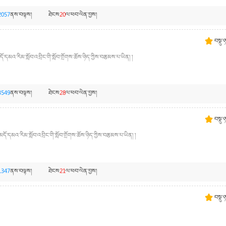
2057
ནས་བལྟས།
ཐེངས
20
ལ་ཕབ་ལེན་བྱས།
བསྡུ་
དམའ་རིམ་སློབ་འབྲིང་གི་སློབ་གྲོགས་ཆོས་ཉིད་ཀྱིས་བརྩམས་པ་ཡིན། །
3549
ནས་བལྟས།
ཐེངས
28
ལ་ཕབ་ལེན་བྱས།
བསྡུ་
ོ་དམའ་རིམ་སློབ་འབྲིང་གི་སློབ་གྲོགས་ཆོས་ཉིད་ཀྱིས་བརྩམས་པ་ཡིན། །
1347
ནས་བལྟས།
ཐེངས
21
ལ་ཕབ་ལེན་བྱས།
བསྡུ་