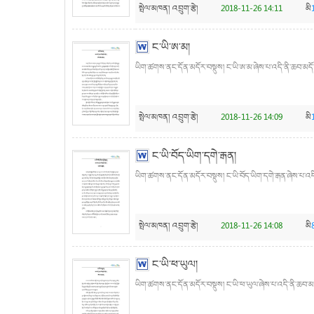
སྤེལ་མཁན།
འབྲུག་རྩེ།
2018-11-26 14:11
མི
ང་ཡི་ཨ་མ།
ཡིག་ཚགས་ནང་དོན་མདོར་བསྡུས། ང་ཡི་ཨ་མ་ཞེས་པ་འདི་ནི་ཆབ་མདོ་མ
སྤེལ་མཁན།
འབྲུག་རྩེ།
2018-11-26 14:09
མི
ང་ཡི་བོད་ཡིག་དགེ་རྒན།
ཡིག་ཚགས་ནང་དོན་མདོར་བསྡུས། ང་ཡི་བོད་ཡིག་དགེ་རྒན་ཞེས་པ་འདི་
སྤེལ་མཁན།
འབྲུག་རྩེ།
2018-11-26 14:08
མི
ང་ཡི་ཕ་ཡུལ།
ཡིག་ཚགས་ནང་དོན་མདོར་བསྡུས། ང་ཡི་ཕ་ཡུལ་ཞེས་པ་འདི་ནི་ཆབ་མདོ