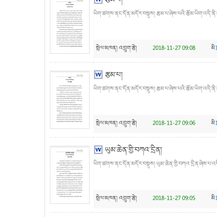
རྩམ་པ།
ཡིག་ཚགས་ནང་དོན་མདོར་བསྡུས། རྩམ་པ་ཞེས་པའི་རྩོམ་ཡིག་འདི་ནི
སྤེལ་མཁན།
འབྲུག་རྩེ།
2018-11-27 09:08
མི
རྩམ་པ།
ཡིག་ཚགས་ནང་དོན་མདོར་བསྡུས། རྩམ་པ་ཞེས་པའི་རྩོམ་ཡིག་འདི་ནི་ཆ
སྤེལ་མཁན།
འབྲུག་རྩེ།
2018-11-27 09:06
མི
ཡུམ་ཆེན་གྱི་བཀའ་དྲིན།
ཡིག་ཚགས་ནང་དོན་མདོར་བསྡུས། ཡུམ་ཆེན་གྱི་བཀའ་དྲིན་ཞེས་པ་འད
སྤེལ་མཁན།
འབྲུག་རྩེ།
2018-11-27 09:05
མི