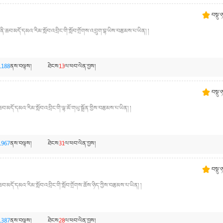
བསྡུ་
ནི་ཆབ་མདོ་དམའ་རིམ་སློབ་འབྲིང་གི་སློབ་གྲོགས་འབྲུག་བྷ་ཡིས་བརྩམས་པ་ཡིན། །
1188
ནས་བལྟས།
ཐེངས
13
ལ་ཕབ་ལེན་བྱས།
བསྡུ་
མདོ་དམའ་རིམ་སློབ་འབྲིང་གི་ལྷ་མོ་གཡུ་སྒྲོན་གྱིས་བརྩམས་པ་ཡིན། །
1967
ནས་བལྟས།
ཐེངས
31
ལ་ཕབ་ལེན་བྱས།
བསྡུ་
་མདོ་དམའ་རིམ་སློབ་འབྲིང་གི་སློབ་གྲོགས་ཆོས་ཉིད་ཀྱིས་བརྩམས་པ་ཡིན། །
1387
ནས་བལྟས།
ཐེངས
28
ལ་ཕབ་ལེན་བྱས།