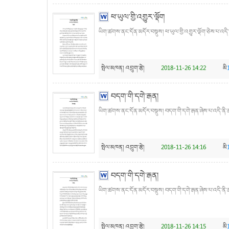
ཕ་ཡུལ་གྱི་འགྱུར་ལྡོག
ཡིག་ཚགས་ནང་དོན་མདོར་བསྡུས། ཕ་ཡུལ་གྱི་འགྱུར་ལྡོག་ཅེས་པ་འདི་
སྤེལ་མཁན།
འབྲུག་རྩེ།
2018-11-26 14:22
མི
བདག་གི་དགེ་རྒན།
ཡིག་ཚགས་ནང་དོན་མདོར་བསྡུས། བདག་གི་དགེ་རྒན་ཞེས་པ་འདི་ནི་ཆབ་
སྤེལ་མཁན།
འབྲུག་རྩེ།
2018-11-26 14:16
མི
བདག་གི་དགེ་རྒན།
ཡིག་ཚགས་ནང་དོན་མདོར་བསྡུས། བདག་གི་དགེ་རྒན་ཞེས་པ་འདི་ནི་ཆབ
སྤེལ་མཁན།
འབྲུག་རྩེ།
2018-11-26 14:15
མི