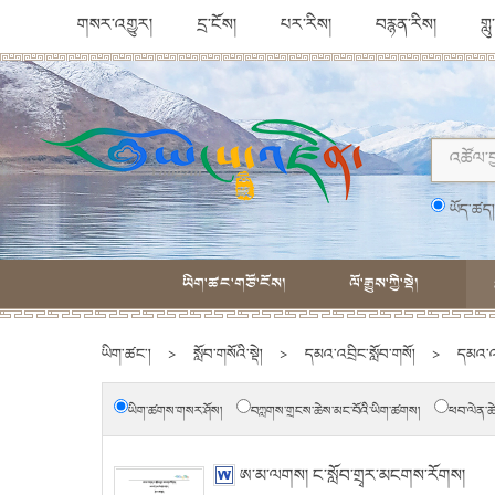
གསར་འགྱུར།
དྲ་ངོས།
པར་རིས།
བརྙན་རིས།
གླ
ཡོད་ཚད
ཡིག་ཚང་གཙོ་ངོས།
ལོ་རྒྱུས་ཀྱི་སྡེ།
ཡིག་ཚང་།
>
སློབ་གསོའི་སྡེ།
>
དམའ་འབྲིང་སློབ་གསོ།
>
དམའ་འབ
ཡིག་ཚགས་གསར་ཤོས།
བཀླགས་གྲངས་ཆེས་མང་བོའི་ཡིག་ཚགས།
ཕབ་ལེན་ཆ
ཨ་མ་ལགས། ང་སློབ་གྲྭར་མངགས་རོགས།