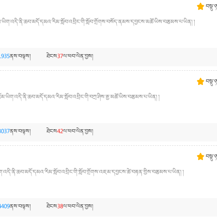
བསྡུ་
མ་ཡིག་འདི་ནི་ཆབ་མདོ་དམའ་རིམ་སློབ་འབྲིང་གི་སློབ་གྲོགས་བསོད་ནམས་དབྱངས་མཚོ་ཡིས་བརྩམས་པ་ཡིན། །
1935
ནས་བལྟས།
ཐེངས
37
ལ་ཕབ་ལེན་བྱས།
བསྡུ་
ཡིག་འདི་ནི་ཆབ་མདོ་དམའ་རིམ་སློབ་འབྲིང་གི་བཀྲ་ཤིས་རྒྱ་མཚོ་ཡིས་བརྩམས་པ་ཡིན། །
3037
ནས་བལྟས།
ཐེངས
42
ལ་ཕབ་ལེན་བྱས།
བསྡུ་
་འདི་ནི་ཆབ་མདོ་དམའ་རིམ་སློབ་འབྲིང་གི་སློབ་གྲོགས་འཇམ་དབྱངས་ཚེ་བརྟན་གྱིས་བརྩམས་པ་ཡིན། །
4409
ནས་བལྟས།
ཐེངས
38
ལ་ཕབ་ལེན་བྱས།