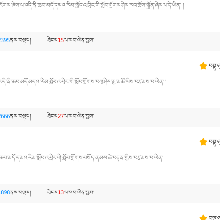
་ཞེས་པ་འདི་ནི་ཆབ་མདོ་དམའ་རིམ་སློབ་འབྲིང་གི་སློབ་གྲོགས་ཤེས་རབ་ཆོས་སྒྲོན་ཞེས་པ་དེ་ཡིན། །
2395
ནས་བལྟས།
ཐེངས
15
ལ་ཕབ་ལེན་བྱས།
བསྡུ་
འདི་ནི་ཆབ་མདོ་མདའ་རིམ་སློབ་འབྲིང་གི་སློབ་གྲོགས་བཀྲ་ཤིས་རྒྱ་མཚོ་ཡིས་བརྩམས་པ་ཡིན། །
2666
ནས་བལྟས།
ཐེངས
27
ལ་ཕབ་ལེན་བྱས།
བསྡུ་
ཆབ་མདོ་དམའ་རིམ་སློབ་འབྲིང་གི་སློབ་གྲོགས་བསོད་ནམས་ཚེ་བརྟན་གྱིས་བརྩམས་པ་ཡིན། །
1898
ནས་བལྟས།
ཐེངས
13
ལ་ཕབ་ལེན་བྱས།
བསྡུ་