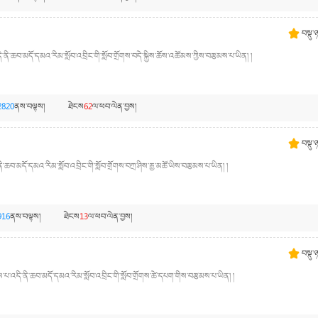
བསྡུ་
ི་ཆབ་མདོ་དམའ་རིམ་སློབ་འབྲིང་གི་སློབ་གྲོགས་བདེ་སྐྱིས་ཆོས་འཚོམས་ཀྱིས་བརྩམས་པ་ཡིན། །
2820
ནས་བལྟས།
ཐེངས
62
ལ་ཕབ་ལེན་བྱས།
བསྡུ་
་ཆབ་མདོ་དམའ་རིམ་སློབ་འབྲིང་གི་སློབ་གྲོགས་བཀྲ་ཤིས་རྒྱ་མཚོ་ཡིས་བརྩམས་པ་ཡིན། །
916
ནས་བལྟས།
ཐེངས
13
ལ་ཕབ་ལེན་བྱས།
བསྡུ་
་པ་འདི་ནི་ཆབ་མདོ་དམའ་རིམ་སློབ་འབྲིང་གི་སློབ་གྲོགས་ཚེ་དཔག་གིས་བརྩམས་པ་ཡིན། །