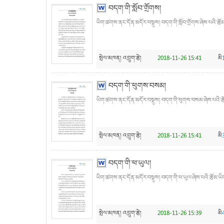
བདག་གི་སློབ་གྲོགས།
ཡིག་ཚགས་ནང་དོན་མདོར་བསྡུས། བདག་གི་སློབ་གྲོགས་ཞེས་པའི་རྩོ
སྤེལ་མཁན།
འབྲུག་རྩེ།
2018-11-26 15:41
མི
བདག་གི་ཕུགས་བསམ།
ཡིག་ཚགས་ནང་དོན་མདོར་བསྡུས། བདག་གི་ཕུགས་བསམ་ཞེས་པའི་རྩོམ་
སྤེལ་མཁན།
འབྲུག་རྩེ།
2018-11-26 15:41
མི
བདག་གི་ཕ་ཡུལ།
ཡིག་ཚགས་ནང་དོན་མདོར་བསྡུས། བདག་གི་ཕ་ཡུལ་ཞེས་པའི་རྩོམ་ཡིག
སྤེལ་མཁན།
འབྲུག་རྩེ།
2018-11-26 15:39
མི