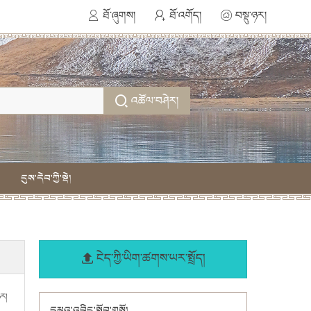
ཐོ་ཞུགས།
ཐོ་འགོད།
བསྡུ་ཉར།
འཚོལ་བཤེར།
དུས་དེབ་ཀྱི་སྡེ།
ངེད་ཀྱི་ཡིག་ཚགས་ཡར་སྤྲོད།
ཉར།
དམའ་འབྲིང་སློབ་གསོ།