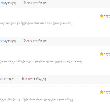
1780
ནས་བལྟས།
ཐེངས
46
ལ་ཕབ་ལེན་བྱས།
བསྡུ་
དའ་རིམ་སློབ་འབྲིང་གི་སློབ་གྲོགས་ཚེ་རིང་ཆོས་འཛོམས་ཀྱིས་བརྩམས་པ་ཡིན། །
1995
ནས་བལྟས།
ཐེངས
19
ལ་ཕབ་ལེན་བྱས།
བསྡུ་
ན་ཆབ་མདོ་དམའ་རིམ་སློབ་འབྲིང་གི་སློབ་གྲོགས་བཀྲ་ཤིས་གཡུ་སྒྲོན་གྱིས་བརྩམས་པ་ཡིན། །
821
ནས་བལྟས།
ཐེངས
14
ལ་ཕབ་ལེན་བྱས།
བསྡུ་
་དམའ་རིམ་སློབ་འབྲིང་གི་སློབ་གྲོགས་ཚེ་དབང་ལྷ་བརྟན་གྱིས་བརྩམས་པ་ཡིན། །