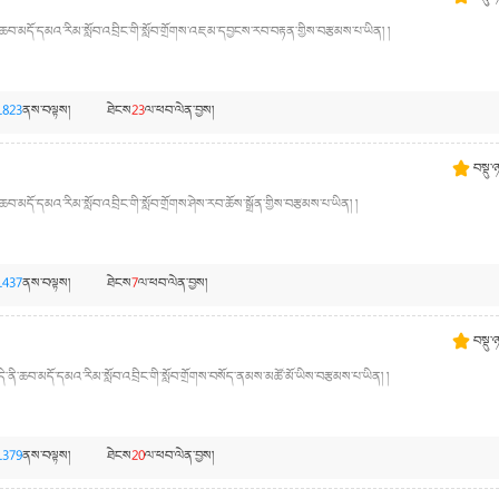
་ཆབ་མདོ་དམའ་རིམ་སློབ་འབྲིང་གི་སློབ་གྲོགས་འཇམ་དབྱངས་རབ་བརྟན་གྱིས་བརྩམས་པ་ཡིན། །
1823
ནས་བལྟས།
ཐེངས
23
ལ་ཕབ་ལེན་བྱས།
བསྡུ་
བ་མདོ་དམའ་རིམ་སློབ་འབྲིང་གི་སློབ་གྲོགས་ཤེས་རབ་ཆོས་སྒྲོན་གྱིས་བརྩམས་པ་ཡིན། །
1437
ནས་བལྟས།
ཐེངས
7
ལ་ཕབ་ལེན་བྱས།
བསྡུ་
ི་ནི་ཆབ་མདོ་དམའ་རིམ་སློབ་འབྲིང་གི་སློབ་གྲོགས་བསོད་ནམས་མཚོ་མོ་ཡིས་བརྩམས་པ་ཡིན། །
1379
ནས་བལྟས།
ཐེངས
20
ལ་ཕབ་ལེན་བྱས།