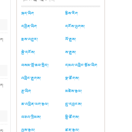
སྐད་ཡིག
རྩིས་རིག
དབྱིན་ཡིག
དངོས་ལུགས།
རྫས་འགྱུར།
ལོ་རྒྱུས།
ཉར།
སྐྱེ་དངོས།
ས་རྒྱུས།
བསམ་བློ་ཆབ་སྲིད།
དམའ་འབྲིང་རྩོམ་ཡིག
འབྲིང་རྒྱུགས།
སྣ་ཚོགས།
ཉར།
རྒྱ་ཡིག
མཛེས་རྩལ།
ཆ་འཕྲིན་ལག་རྩལ།
གླུ་དབྱངས།
བཅའ་ཁྲིམས།
སྤྱི་ཚོགས།
ལུས་རྩལ།
ཚན་རྩལ།
ཉར།