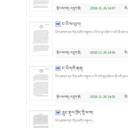
སྤེལ་མཁན།
འབྲུག་རྩེ།
2018-11-26 14:07
མི
ང་ཡི་ཕ་ཡུལ།
ཡིག་ཚགས་ནང་དོན་མདོར་བསྡུས། ང་ཡི་ཕ་ཡུལ་ཞེས་པ་འདི་ནི་ཆབ་མདོ་
སྤེལ་མཁན།
འབྲུག་རྩེ།
2018-11-26 14:06
མི
ང་ཡི་དགེ་རྒན།
ཡིག་ཚགས་ནང་དོན་མདོར་བསྡུས། ང་ཡི་དགེ་རྒན་ཞེས་པ་ནི་འདི་ཆབ་མད
སྤེལ་མཁན།
འབྲུག་རྩེ།
2018-11-26 14:05
མི
རླུང་རྡུལ་ཁྲོད་ཀྱི་ཕ་ས།
ཡིག་ཚགས་ནང་དོན་མདོར་བསྡུས། །