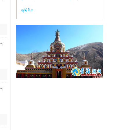
གསོ་རིག
ཉར།
ཉར།