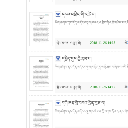
དམའ་འབྲིང་གི་འཚོ་བ།
ཡིག་ཚགས་ནང་དོན་མདོར་བསྡུས། དམའ་འབྲིང་གི་འཚོ་བ་ཞེས་པ་འདི་ན
སྤེལ་མཁན།
འབྲུག་རྩེ།
2018-11-26 14:13
མི
དཔྱིད་དུས་ཀྱི་རྣམ་པ།
ཡིག་ཚགས་ནང་དོན་མདོར་བསྡུས། དཔྱིད་དུས་ཀྱི་རྣམ་པ་ཞེས་པ་འདི་ནི
སྤེལ་མཁན།
འབྲུག་རྩེ།
2018-11-26 14:12
མི
དགེ་རྒན་གྱི་བཀའ་དྲིན་དྲན་པ།
ཡིག་ཚགས་ནང་དོན་མདོར་བསྡུས། དགེ་རྒན་གྱི་བཀའ་དྲིན་དྲན་པ་ཞེས