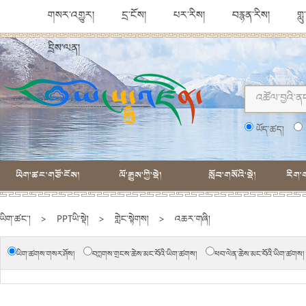
གསར་འགྱུར།
དྲ་ངོས།
པར་རིས།
བརྙན་རིས།
གླ
དྲིས་ལན།
ཡོད་ཚད།
ཡིག་ཚང་གཙོ་ངོས།
ལོ་རྒྱུས་ཀྱི་སྡེ།
སློབ་གསོའི་སྡེ།
རིག་ག
ཡིག་ཚང་།
>
PPTཡི་སྡེ།
>
གླེང་སྟེགས།
>
འཆར་གཞི།
ཡིག་ཚགས་གསར་ཤོས།
བཀླགས་གྲངས་ཆེས་མང་བོའི་ཡིག་ཚགས།
ཕབ་ལེན་ཆེས་མང་བོའི་ཡིག་ཚགས།