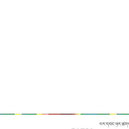
པར་དབང་ཉར་ཚགས