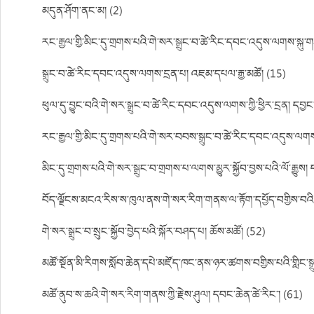
མདུན་ཤོག་ནང་མ། (2)
རང་རྒྱལ་གྱི་མིང་དུ་གྲགས་པའི་གེ་སར་སྒྲུང་བ་ཚེ་རིང་དབང་འདུས་ལགས་སྐུ་
སྒྲུང་བ་ཚེ་རིང་དབང་འདུས་ལགས་དྲན་པ། འཇམ་དཔལ་རྒྱ་མཚོ། (15)
ཕུལ་དུ་བྱུང་བའི་གེ་སར་སྒྲུང་བ་ཚེ་རིང་དབང་འདུས་ལགས་ཀྱི་ཕྱིར་དྲན། དབྱང
རང་རྒྱལ་གྱི་མིང་དུ་གྲགས་པའི་གེ་སར་བབས་སྒྲུང་བ་ཚེ་རིང་དབང་འདུས་ལགས
མིང་དུ་གྲགས་པའི་གེ་སར་སྒྲུང་བ་གྲགས་པ་ལགས་མྱུར་སྐྱོབ་བྱས་པའི་ལོ་རྒྱུས།
བོད་ལྗོངས་མངའ་རིས་ས་ཁུལ་ནས་གེ་སར་རིག་གནས་ལ་རྟོག་དཔྱོད་བགྱིས་བའི
གེ་སར་སྒྲུང་བ་སྲུང་སྐྱོབ་བྱེད་པའི་སྐོར་བཤད་པ། ཆོས་མཚོ། (52)
མཚོ་སྔོན་མི་རིགས་སློབ་ཆེན་དཔེ་མཛོད་ཁང་ནས་ཉར་ཚགས་བགྱིས་པའི་གླིང་
མཚོ་ནུབ་ས་ཆའི་གེ་སར་རིག་གནས་ཀྱི་རྗེས་ཤུལ། དབང་ཆེན་ཚེ་རིང་། (61)