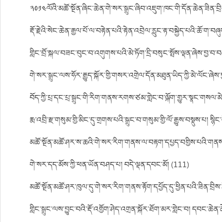
༢༠༡༤ལོའི་མཚོ་སྔོན་ཞིང་ཆེན་གེ་སར་སྒྲུང་ཞིབ་འཇུག་ཁང་གི་དོན་ཆེན་ཟིན་བྲ
རྡོ་རྗེའི་སེང་ཆེན་རྒྱལ་པོ་ལ་བརྟེན་པའི་རྟེན་འབྲེལ་རླུང་རྟ་བསྐྱེད་པའི་ཆོ་ག་
གླིང་བྲོ་སྐལ་བཟང་བུང་བ་འགུགས་པའི་མེ་ཏོག་དྲི་བསུང་སྤོས་ལྡན་ཞེས་བྱ་བ་བ
གེ་སར་སྒྲུང་ལས་ཧོར་རྒྱུད་སྐོར་གྱི་གསར་འགྲེལ་དོན་མཐུན་ཡིད་ཀྱི་མེ་ལོང་ཞེ
བོད་ཀྱི་པྲ་དང་པྲ་སྒྲུང་གི་རིག་གནས་རགས་ཙམ་གླེང་བ་ལྐོག་གྱུར་སྣང་གསལ་མེ
རྨ་འབྲི་རྫ་གསུམ་གྱི་མིང་དུ་གྲགས་པའི་སྒྲུང་བ་གསུམ་གྱི་ལོ་རྒྱུས་བསྡུས་པ། སྙིང
མཚོ་སྔོན་མཚོ་ཤར་ས་ཆའི་གེ་སར་རིག་གནས་ལ་བརྟག་དཔྱད་བགྱིས་པའི་གནས་
གེ་སར་དད་མོས་ཀྱི་ཕན་ཡོན་བཤད་པ། བདེ་ལྡན་དབང་མོ། (111)
མཚོ་སྔོན་མཚོ་ཤར་ཁུལ་དུ་གེ་སར་རིག་གནས་རྟོག་དཔྱོད་དུ་ཕྱིན་པའི་ཟིན་བྲི
གླིང་སྒྲུང་ལས་བྱུང་བའི་རྡོ་འགྱོག་ཤེད་འགྲན་སྐོར་ཐོག་མར་གླེང་བ། དབང་ཆེན་