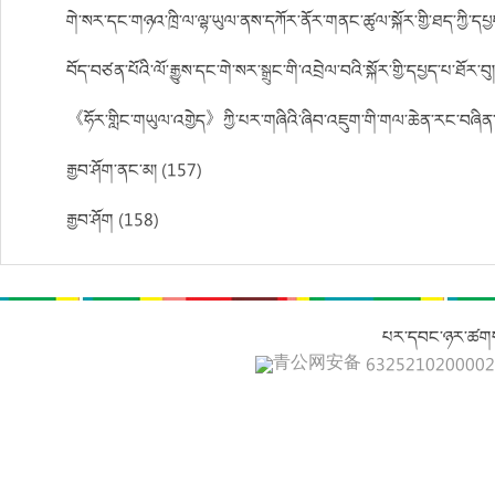
གེ་སར་དང་གཉའ་ཁྲི་ལ་ལྷ་ཡུལ་ནས་དཀོར་ནོར་གནང་ཚུལ་སྐོར་གྱི་ཐད་ཀྱི་དཔྱད་བས
བོད་བཙན་པོའི་ལོ་རྒྱུས་དང་གེ་སར་སྒྲུང་གི་འབྲེལ་བའི་སྐོར་གྱི་དཔྱད་པ་ཐོར་བུ།
《ཧོར་གླིང་གཡུལ་འགྱེད》ཀྱི་པར་གཞིའི་ཞིབ་འཇུག་གི་གལ་ཆེན་རང་བཞིན་
རྒྱབ་ཤོག་ནང་མ། (157)
རྒྱབ་ཤོག (158)
པར་དབང་ཉར་ཚགས
青公网安备 632521020000