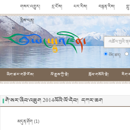
གསར་འགྱུར།
དྲ་ངོས།
པར་རིས།
བརྙན་རིས།
གླ
དྲིས་ལན།
ཡོད་ཚད།
ཡིག་ཚང་གཙོ་ངོས།
ལོ་རྒྱུས་ཀྱི་སྡེ།
སློབ་གསོའི་སྡེ།
རིག་ག
གེ་སར་ཞིབ་འཇུག 2014ལོའི་ལོ་དེབ། དཀར་ཆག
མདུན་ཤོག (1)