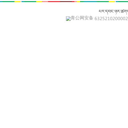
པར་དབང་ཉར་ཚགས
青公网安备 632521020000