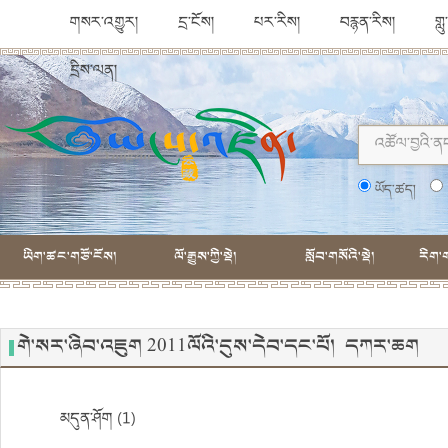
གསར་འགྱུར།
དྲ་ངོས།
པར་རིས།
བརྙན་རིས།
གླ
དྲིས་ལན།
ཡོད་ཚད།
ཡིག་ཚང་གཙོ་ངོས།
ལོ་རྒྱུས་ཀྱི་སྡེ།
སློབ་གསོའི་སྡེ།
རིག་ག
གེ་སར་ཞིབ་འཇུག 2011ལོའི་དུས་དེབ་དང་པོ། དཀར་ཆག
མདུན་ཤོག (1)