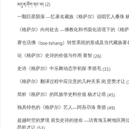
མདུན་ཤོག་ནང་མ། (2)
一颗巨星陨落 —忆著名藏族《格萨尔》说唱艺人桑珠 杨恩
《格萨尔》向何处去 —佛教化和书面化语境下的《格萨尔》
赛仓活佛（bse-tshang）转世系统的形成及当代藏族著
论《格萨尔》史诗的价值与作用 黄智 (26)
史诗《格萨尔》中乐舞动态学初探 李措毛 (31)
《格萨尔》翻译过程中应注意的几种关系 岗.坚赞才让 (3
简析《格萨尔》的民族学史料价值 杨才让塔 (45)
独具特色的《格萨尔》艺人—阿吾尕洛 青措 (49)
超越时空的梦境 肩负史诗的使命 —访青海玉树地区两
昂乾才让 (53)