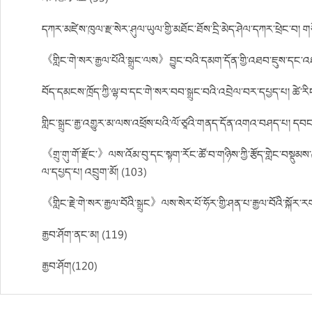
དཀར་མཛེས་ཁུལ་རྫ་སེར་ཤུལ་ཡུལ་གྱི་མཐོང་ཐོས་དྲི་མེད་ཤེལ་དཀར་ཕྲེང་བ། ག
《གླིང་གེ་སར་རྒྱལ་པོའི་སྒྲུང་ལས》བྱུང་བའི་དམག་དོན་གྱི་འཐབ་ཇུས་དང་འ
བོད་དམངས་ཁྲོད་ཀྱི་ལྷ་བ་དང་གེ་སར་བབ་སྒྲུང་བའི་འབྲེལ་བར་དཔྱད་པ། ཚེ་རི
གླིང་སྒྲུང་རྒྱ་འགྱུར་མ་ལས་འཕྲོས་པའི་ལོ་ཙཱའི་གནད་དོན་འགའ་བཤད་པ། དབང
《གྲུ་གུ་གོ་རྫོང་》ལས་འོམ་བུ་དང་སྟག་རོང་ཚོ་བ་གཉིས་ཀྱི་རྩོད་གླེང་བསྡུམས
ལ་དཔྱད་པ། འབྲུག་མོ། (103)
《གླིང་རྗེ་གེ་སར་རྒྱལ་བོའི་སྒྲུང》ལས་སེར་པོ་ཧོར་གྱི་ཤན་པ་རྒྱལ་བོའི་སྐ
རྒྱབ་ཤོག་ནང་མ། (119)
རྒྱབ་ཤོག(120)