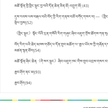
མཚོ་སྔོན་གྱི་གླིང་སྒྲུང་བྱ་བའི་དོན་ཆེན་ཟིན་ཐོ། འབྲུག་མོ། (43)
དུས་རབས་ལས་བརྒལ་བའི་བོད་ཀྱི་རིག་གནས་བཟོ་བཀོད་གསར་བ། —《གླིང་སྒ
སྤེལ་བྱས།(52)
《གླིང་སྒྲུང》སྟོང་ལོའི་དྲན་གསོའི་རིག་གཞུང་ཞིབ་འཇུག་གྲོས་ཚོགས་ཀན་ས
བོད་རིག་པའི་ཆེད་མཁས་གཅོད་པ་དོན་གྲུབ་མཆོག་ལ“རྒྱལ་ཡོངས་ཀྱི་གཞོན་དར་
མཚན་སྙན་ཐོབ།(54)
མཚོ་སྔོན་ཞིང་ཆེན《གེ་སར་སྒྲུང》ཞིབ་འཇུག་ཁང་གིས་གྲུབ་འབྲས་གསར་བ
རྒྱབ་ཤོག་ནང་མ།(93)
རྒྱབ་ཤོག(94)