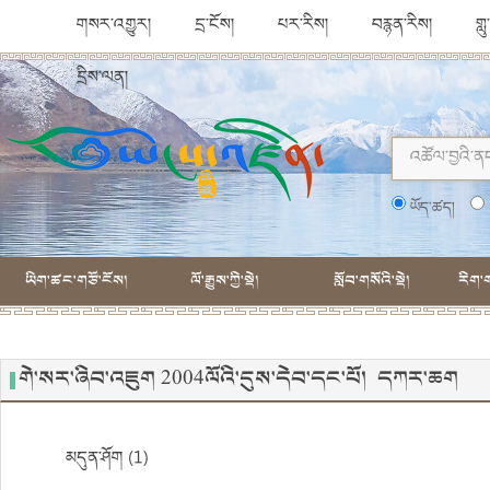
གསར་འགྱུར།
དྲ་ངོས།
པར་རིས།
བརྙན་རིས།
གླ
དྲིས་ལན།
ཡོད་ཚད།
ཡིག་ཚང་གཙོ་ངོས།
ལོ་རྒྱུས་ཀྱི་སྡེ།
སློབ་གསོའི་སྡེ།
རིག་ག
གེ་སར་ཞིབ་འཇུག 2004ལོའི་དུས་དེབ་དང་པོ། དཀར་ཆག
མདུན་ཤོག (1)