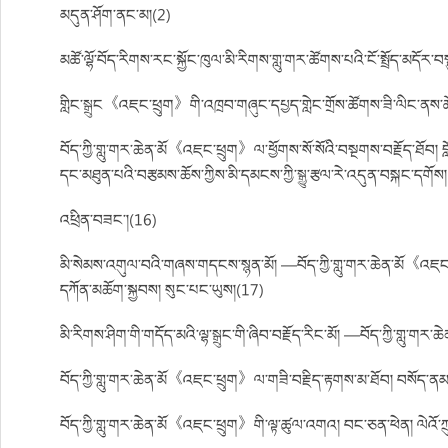
མདུན་ཤོག་ནང་མ།(2)
མཚོ་ལྷོ་བོད་རིགས་རང་སྐྱོང་ཁུལ་མི་རིགས་གླུ་གར་ཚོགས་པའི་ངོ་སྤྲོད་མདོར་
གླིང་སྒྲུང《འཇང་ཕྲུག》གི་འཁྲབ་གཞུང་དཔྱད་གླེང་གྲོས་ཚོགས་ཟི་ལིང་ནས
བོད་ཀྱི་གླུ་གར་ཆེན་མོ《འཇང་ཕྲུག》ལ་ཕྱོགས་སོ་སོའི་བསྔགས་བརྗོད་ཐོབ། བ
དང་མཐུན་པའི་བརྩམས་ཆོས་ཀྱིས་མི་དམངས་ཀྱི་སྒྱུ་རྩལ་རེ་འདུན་བསྐང་དགོས
འཕྲིན་བཟང་།(16)
མི་སེམས་འགུལ་བའི་གཞས་གདངས་སྙན་མོ། —བོད་ཀྱི་གླུ་གར་ཆེན་མོ《འཇང
དཀོན་མཆོག་སྐྱབས། སུང་པང་ཡུས།(17)
མི་རིགས་ཤིག་གི་གདོད་མའི་ལྷ་སྒྲུང་གི་ཞིབ་བརྗོད་རིང་མོ། —བོད་ཀྱི་གླུ
བོད་ཀྱི་གླུ་གར་ཆེན་མོ《འཇང་ཕྲུག》ལ་གཟི་བརྗིད་རྟགས་མ་ཐོབ། བསོད་ནམས
བོད་ཀྱི་གླུ་གར་ཆེན་མོ《འཇང་ཕྲུག》གི་ལྟ་ཚུལ་འགའ། བང་ཅན་ཕེན། ལེའོ་ཀྲ