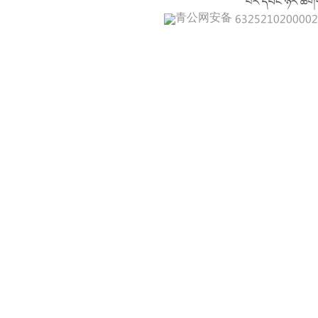
པར་དབང་ཉར་ཚགས
青公网安备 632521020000