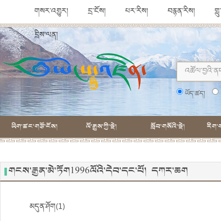
གསར་འགྱུར།
དྲ་ངོས།
པར་རིས།
བརྙན་རིས།
གླ
དྲིས་ལན།
ཡོད་ཚད།
ཡིག་ཚང་གཙོ་ངོས།
ལོ་རྒྱུས་ཀྱི་སྡེ།
སློབ་གསོའི་སྡེ།
རིག་ག
གངས་རྒྱན་མེ་ཏོག1996ལོའི་དེབ་དང་པོ། དཀར་ཆག
མདུན་ཤོག(1)