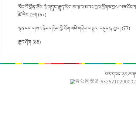
རོང་བོ་བློན་ཆོས་ཀྱི་གདུང་རྒྱུད་ཡིག་ཆ་ལྟ་བ་མཁའ་ཁྱབ་ཕྱོགས་བྲལ་ལས་
ཚེ་རིང་རྒྱལ། (67)
སྙན་ངག་གསར་རྙིང་གཉིས་ཀྱི་ཐོག་མའི་གཤིབ་བསྡུར། བདུད་ལྷ་རྒྱལ། (77)
རྒྱབ་ཤོག (88)
པར་དབང་ཉར་ཚགས
青公网安备 632521020000