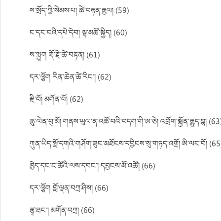
ས་སྲོད་ཀྱི་སེམས་པ། ཚེ་བརྟན་རྒྱལ། (59)
ང་དང་ངའི་དཔེ་དེབ། ལྷ་མཚོ་སྐྱིད། (60)
ས་སྨྱུག རྡོ་རྗེ་ཚེ་བརྟན། (61)
དར་ལྕོག རིན་ཆེན་ཚེ་རིང་། (62)
རྫི་བོ། མགོན་པོ། (62)
ཆུ་ལེན་བུ་མོ། གནས་ཡུལ་ན་འཚོ་བའི་བདག་གི་ཨ་ཅེ། འབྲོག་སྨྱོན་རྒྱུད་བྷ། (63
ཀུན་ཡིད་སྤྲོ་དགའི་གཤོག་ཟུང་མཐོངས་དབྱིངས་སུ་གཏད་འགྲོ། ཨི་ལང་བོ། (65
ཁྱེད་དང་ང་ཚོའི་ལས་དབང་། དབྱངས་མོ་འཚོ། (66)
དར་ལྕོག བློ་ལྡན་བཀྲ་ཤིས། (66)
རྩྭ་ཐང་། མགོན་བཀྲ། (66)