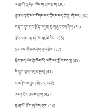
ན་ཟླ་ཚོ། གླུ་ཞིག་ལོངས། རྒྱལ་སྲས། (30)
རྒྱུན་ལྡན་གྱི་ཕར་ངོགས་དང་རྟོགས་སད་ཀྱི་གླུ། གེ་སར། (31)
དྲན་གདུང་དང་སྨོན་འདུན། བྱ་གཞུང་བཀྲ་ཤིས། (34)
ལྡོག་བཞུར་ཆུ་མོ། ལོ་བརྒྱ་ཚེ་རིང་། (35)
བྱང་ཐང་གི་རྣམ་ཤེས། རྟ་མགྲིན། (37)
ཕྱིར་དྲན་ཡིད་ཀྱི་རོལ་མོ། མགོ་མང་སྒྲོམ་བརྟན། (39)
རེ་སྒུག སྟག་འབུམ་རྒྱལ། (41)
ངས་ཤེས་མ་བྱུང་། སྨྲེང་བུ། (42)
ཆང་། རྡོར་བྱམས་རྒྱལ། (42)
བྱ་ཁུ་ལོ། རྔོག་བུ་རིག་ལྡན། (43)