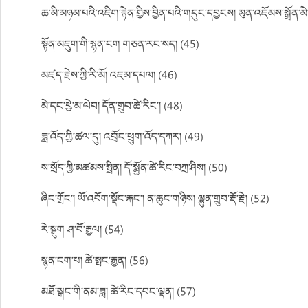
ཆ་མི་མཉམ་པའི་འཇིག་རྟེན་གྱིས་བྱིན་པའི་གདུང་དབྱངས། མུན་འཇོམས་སྒྲོན་མེ
སྟོན་མཇུག་གི་སྙན་ངག གཅན་རང་སད། (45)
མཛད་རྗེས་ཀྱི་རི་མོ། འཇམ་དཔལ། (46)
མེ་དང་ཕྱེ་མ་ལེབ། དོན་གྲུབ་ཚེ་རིང་། (48)
ཟླ་འོད་ཀྱི་ཚལ་དུ། འབྲོང་ཕྲུག་འོད་དཀར། (49)
ས་སྲོད་ཀྱི་མཚམས་སྤྲིན། དོ་སྨྱོན་ཚེ་རིང་བཀྲ་ཤིས། (50)
ཞིང་གྲོང་། ཡོ་འབོག་སྡོང་རྐང་། ན་ཆུང་གཉིས། ལྷུན་གྲུབ་རྡོ་རྗེ། (52)
རེ་སྒུག ཤ་བོ་རྒྱལ། (54)
སྙན་ངག་པ། ཚེ་སྤང་རྒྱན། (56)
མཐོ་སྒང་གི་ནམ་ཟླ། ཚེ་རིང་དབང་ལྡན། (57)