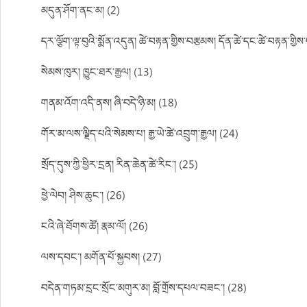
མདུན་ཤོག་ནང་མ། (2)
དར་ལྕོག་ལྟ་བུའི་སྨོན་འདུན། ཚེ་བརྟན་གྱིས་བརྩམས། དོན་ཚེ་དང་ཚེ་བརྟན་གྱིས་བ
སེམས་ཁུར། ཁྱུང་ཐར་རྒྱལ། (13)
གནམ་འོག་འདི་ནས། ཞི་བདེ་ཉི་མ། (18)
གོར་མ་ལས་ལྗིད་པའི་སེམས་པ། རྒྱ་ཡེ་ཚེ་འབྲུག་རྒྱལ། (24)
སྲོད་དུས་ཀྱི་ཕྱིར་དྲན། རིན་ཆེན་ཚེ་རིང་། (25)
ཕྱེ་ལེབ། ཤིས་ཆུང་། (26)
ངའི་ཞེ་ཐོགས་ཚོ། རྣམ་ལོ། (26)
ལས་དབང་། མགོན་པོ་སྐྱབས། (27)
བདེན་གཏམ་དྲང་སྲོང་མགུར་མ། བློ་གྲོས་དཔལ་བཟང་། (28)