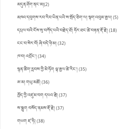
མདུན་ཤོག་ནང་མ།(2)
མཁའ་དབུགས་རབ་རིབ་ཡིན་པའི་ས་སྲོད་ཅིག་ལ། སྟག་འབུམ་རྒྱལ། (5)
དཔྲལ་བའི་ངོས་སུ་བཀོད་པའི་བརྗེད་ཐོ། ཧོར་ཐང་ཚེ་བརྟན་རྡོ་རྗེ། (18)
ངང་བ་སེར་བོ། ཞི་བདེ་ཉི་མ། (32)
ཁ་བ། འབྲོང་། (34)
སྙན་ཚིག་རླབས་ཀྱི་མེ་ཏོག ལྷ་རྒྱལ་ཚེ་རིང་། (35)
ཨ་མ། གཡུ་མཚོ། (36)
ཁྱོད་ཀྱི་འཛུམ་བག དཔའ་རྩེ། (37)
ས་སྨྱུག བསོད་ནམས་རྡོ་རྗེ། (37)
གཡག ཛ་ཏི། (38)