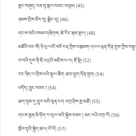
རྒྱང་བཞུད། རམ་བུ་སྐལ་བཟང་འབུམ། (45)
ཉམས་བྲིས་ཐོར་བུ། སྨྲེང་བུ། (46)
གངས་བའི་བསམ་གཞིགས། ཚེ་རིང་རྣམ་རྒྱལ། (48)
མཚོའི་བང་སོ། ཧེ་པུ་ལའོ་ཁའོ་རན་གྱིས་བརྩམས། དཔལ་ལྡན་དོན་གྲུབ་ཀྱིས་བསྒྱ
ཁ་བའི་དུས་ནི་ཇི་འདྲའི་མཛེས་པ་ལ། རྡོ་བྷེ། (52)
རང་ཉིད་ལ་བྲིས་པའི་སྐུལ་ཚིག ཆབ་ཕྲུག་དོན་གྲུབ། (54)
འདོད། ཁྱུང་བཟང་། (54)
ཆག་གྲུམ་དུ་གྱུར་བའི་སྙན་ངག བཀྲ་ཤིས་རྒྱ་མཚོ། (55)
གངས་རྒྱན་མེ་ཏོག་ལ་ཕུལ་བའི་སྐྱེས་བཟང་། མང་རའི་བཀྲ་ལོ། (56)
སློབ་གྲྭའི་སྐྱེད་ཚལ། པོ་པོ། (57)