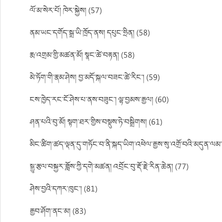
ལོ་མ་སེར་པོ། ཁེར་སྐྱེས། (57)
ནམ་ཡང་དགོད་སྒྲ་ཡི་ཁྲོད་ནས། དཔུང་ཧྲིན། (58)
རྨ་འགྲམ་གྱི་མཚན་མོ། སྣང་ཚེ་བརྟན། (58)
མེ་ཏོག་གི་རྣམ་ཤེས། བྱ་མདོ་སྐལ་བཟང་ཚེ་རིང་། (59)
ངས་ཁྱེད་རང་ངོ་ཤེས་པ་ནས་བཟུང་། ལྷ་བྱམས་རྒྱལ། (60)
ཤན་པའི་བུ་མོ། སྟག་ཐར་གྱིས་བསྡུས་ཏེ་བསྒྲིགས། (61)
མིང་ཚིག་ཚད་ལྡན་དུ་གཏོང་བ་ནི་སྐད་ཡིག་འཕེལ་རྒྱས་སུ་འགྲོ་བའི་མདུན་ལམ
སྒྱུ་རྩལ་བསྐྱར་ཟློས་ཀྱི་དགེ་མཚན། འབྲོང་བུ་རྡོ་རྗེ་རིན་ཆེན། (77)
ཤེས་བྱའི་དཀར་ཁུང་། (81)
རྒྱབ་ཤོག་ནང་མ། (83)