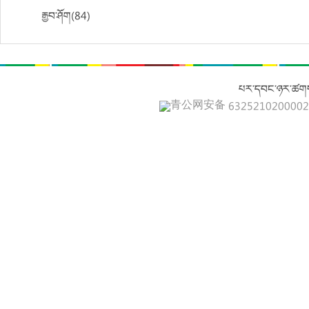
རྒྱབ་ཤོག(84)
པར་དབང་ཉར་ཚགས
青公网安备 632521020000