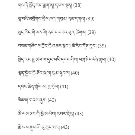
གལ་ཏེ་ཁྱོད་རང་སྐྲག་ན། དཔལ་ལྡན། (38)
ལྷ་སའི་མགྱོགས་བྲིས་ཁག་གསུམ། རྟམ་དགའ། (39)
རྒྱང་རིང་གི་མར་མེ། ནགས་བཟའ་ཕུན་ཚོགས། (39)
བསམ་གཞིགས་ཁྲོད་ཀྱི་འཆར་སྣང་། ཚེ་རིང་དོན་གྲུབ། (39)
ཁྱེད་རང་སྒྱུ་རྩལ་ལ་དུང་བའི་དབང་གིས། བཀྲ་ཤིས་དོན་གྲུབ། (40)
ལྷན་སྐྱེས་ཀྱི་ཐོབ་སྐལ། ཡུམ་སྐྱབས། (40)
དབང་ཆེན་སྒྲོལ་མ། རྒྱ་གྲོལ། (41)
སེམས། གངས་ཞུན། (42)
རྨི་ལམ་ནང་གི་ཕྱེ་མ་ལེབ། འབར་རྡེའུ། (43)
རྨི་ལམ་ཟླུམ་པོ། བུ་ཆུང་ཐར། (43)