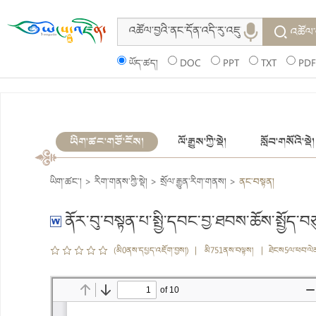
འཚོལ་
ཡོད་ཚད།
DOC
PPT
TXT
PDF
ཡིག་ཚང་གཙོ་ངོས།
ལོ་རྒྱུས་ཀྱི་སྡེ།
སློབ་གསོའི་སྡེ།
ཡིག་ཚང་།
>
རིག་གནས་ཀྱི་སྡེ།
>
སྲོལ་རྒྱུན་རིག་གནས།
>
ནང་བསྟན།
ནོར་བུ་བསྟན་པ་སྤྱི་དབང་བྱ་ཐབས་ཆོས་སྤྱོད
(མི0ནས་དཔྱད་འཇོག་བྱས།) | མི751ནས་བལྟས། | ཐེངས5ལ་ཕབ་ལེ