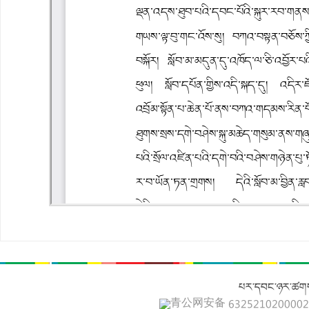
པར་དབང་ཉར་ཚགས
青公网安备 632521020000