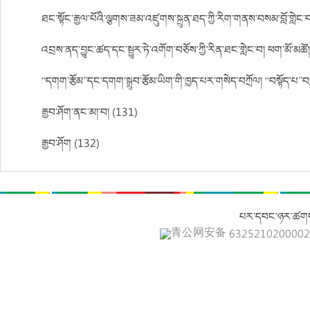
ཐང་སྟོང་རྒྱལ་པོའི་ལྕགས་ཟམ་འཛུགས་སྐྲུན་ཐད་ཀྱི་རིག་གནས་བསམ་བློ་གླེ
འབྲས་ནད་བྱུང་ཚད་དང་སྦྱུར་ཏེ་འགོག་བཅོས་ཀྱི་རིན་ཐང་གླེང་བ། ཕག་མོ་མ
“དགག་རྩོམ”དང་དགག་སྒྲུབ་རྩོམ་ཡིག་གི་ཁྱད་པར་གསེད་བཀྲོལ། “བསྟོད་པ
རྒྱབ་ཤོག་ནང་མ།་བ། (131)
རྒྱབ་ཤོག (132)
པར་དབང་ཉར་ཚགས
青公网安备 632521020000