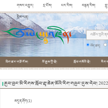
གསར་འགྱུར།
དྲ་ངོས།
པར་རིས།
བརྙན་རིས།
གླ
དྲིས་ལན།
ཡོད་ཚད།
ཡིག་ཚང་གཙོ་ངོས།
ལོ་རྒྱུས་ཀྱི་སྡེ།
སློབ་གསོའི་སྡེ།
རིག་ག
ནུབ་བྱང་མི་རིགས་སློབ་གྲྭ་ཆེན་མོའི་རིག་གཞུང་དུས་དེབ། 
མདུན་ཤོག(1)