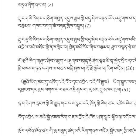
མདུན་ཤོག་ནང་མ། (2)
ཀྲུང་ཧྭ་མི་རིགས་གཅིག་མཐུན་འདུས་གྲུབ་ཀྱི་འདུ་ཤེས་བརྟན་པོར་འཛུགས་པ་དང་
བརྩམས། གསང་བདག་ཚེ་བརྟན་གྱིས་བསྒྱུར། (7)
ཀྲུང་ཧཱ་མི་རིགས་གཅིག་མཐུན་འདུས་གྲུབ་ཀྱི་འདུ་ཤེས་བརྟན་པོར་འཛུགས་པའི
འབྲེལ་བའི་མཐོང་སྡེ་ནས་གླེང་བ། ཁྲིན་མའོ་རོང་གིས་བརྩམས། ཐུབ་བསྟན་ཉི་མས
ལོ་ཙཱའི་རིག་གཞུང་ཞིབ་འཇུག་ལ་ཤུགས་བསྣན་ཏེ་ཤེས་ལྡན་མི་སྣ་སྐྱེད་སྲིང་དང
ཁྲི་བསམ་གཏན་ལགས་ལ་བཅར་འདྲི་ཞུས་པ། རྡོ་རྗེ་སྒྲོལ་མ། རིག་འཛིན། (36)
《རྒྱའི་ཡིག་ཚང་དུ་འཁོད་པའི་བོད་དང་འབྲེལ་བའི་ལོ་རྒྱུས》 ཡིག་སྒྱུར་ལས་
དབྱངས་དར་རྒྱས་ལགས་ལ་བཅར་འདྲི་ཞུས་པ། རུ་མང་ཀླུ་མཁར་རྒྱལ། (51)
ལྷ་གཟིགས་རླངས་ཀྱི་མི་རྒྱུད་གང་ལས་བྱུང་བའི་སྔོན་གྱི་ཡིག་ཚང་འཚོལ་ཞིབ། ཆ
བོད་འབྲེལ་ས་ཆའི་སྐྱེ་ཁམས་རིག་གནས་ཁྲོད་ཀྱི་ཁོར་ཡུག་སྲུང་སྐྱོབ་ལྟ་དགོང
སློབ་དཔོན་ཞོན་ཙང་གི་རྒྱ་བརྒྱུད་ཚད་མའི་རིག་གནས་འཛིན་སྐྱོང་ཐད་ཀྱི་མཛད