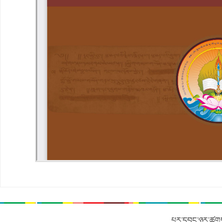
པར་དབང་ཉར་ཚགས