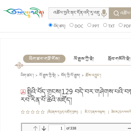
འཚོལ་
ཡོད་ཚད།
DOC
PPT
TXT
PDF
ཡིག་ཚང་གཙོ་ངོས།
ལོ་རྒྱུས་ཀྱི་སྡེ།
སློབ་གསོའི་སྡེ།
ཡིག་ཚང་།
>
ལོ་རྒྱུས་ཀྱི་སྡེ།
>
བོད་ཀྱི་ལོ་རྒྱུས།
>
ཆོས་འབྱུང་།
སྤྱིའི་པོད་གྲངས།129 བདེ་བར་གཤེགས་པའི་བས
རབ་རིན་པོ་ཆེའི་མཛོད།
(མི0ནས་དཔྱད་འཇོག་བྱས།) | མི773ནས་བལྟས། | ཐེངས25ལ་ཕབ་ལ