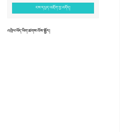
ངས་དཔྱད་འཇོག་བྱ་འདོད།
འབྲེལ་ཡོད་ཡིག་ཚགས་འོས་སྦྱོར།