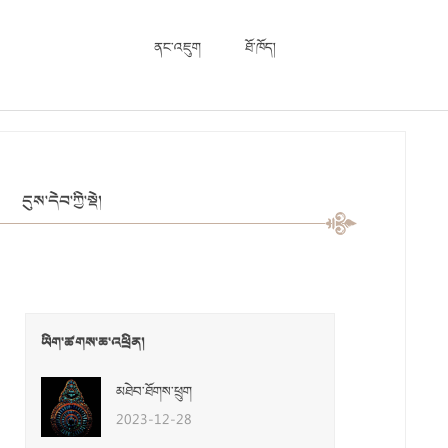
ནང་འཇུག
ཐོ་ཁོད།
དུས་དེབ་ཀྱི་སྡེ།
ཡིག་ཚགས་ཆ་འཕྲིན།
མཐེབ་ཐོགས་ཕྲུག
2023-12-28