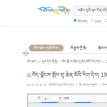
ཡོད་ཚད།
DOC
ཡིག་ཚང་གཙོ་ངོས།
ལོ་རྒྱུས་ཀྱི་སྡེ།
སློབ་གས
ཡིག་ཚང་།
>
དུས་དེབ་ཀྱི་སྡེ།
>
བོད་ལྗོངས་སློབ་གྲྭ་ཆེན་མོའི་རིག་དེབ།
>
བོད་ལྗོངས་སློབ་གྲྭ་ཆེན་མོའི་རིག་དེབ། 1
(མི0ནས་དཔྱད་འཇོག་བྱས།) | མི1495ནས་བལྟས། | ཐེང