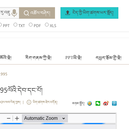
ངེད་ཀྱི་ཡིག་ཚགས་ཡར་སྤྲོད།
འཚོལ་བཤེར།
PPT
TXT
PDF
XLS
ོའི་སྡེ།
རིག་གནས་ཀྱི་སྡེ།
PPTཡི་སྡེ།
དཔྱད་རྩོམ་གྱི་སྡེ།
1995
995ལོའི་དེབ་དང་པོ།
ས0ལ་ཕབ་ལེན་བྱས། |
ཡིག་ཚགས་ཐེར་འདོན།
མཉམ་སྤྱོད།