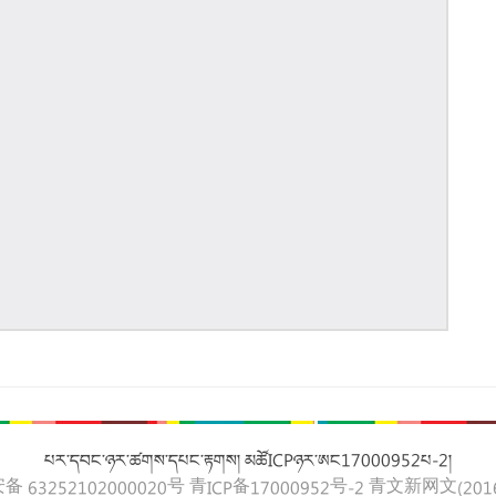
པར་དབང་ཉར་ཚགས་དཔང་རྟགས། མཚོICPཉར་ཨང17000952པ-2།
 63252102000020号
青ICP备17000952号-2
青文新网文(2016)