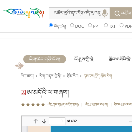
འཚོལ་
ཡོད་ཚད།
DOC
PPT
TXT
PDF
ཡིག་ཚང་གཙོ་ངོས།
ལོ་རྒྱུས་ཀྱི་སྡེ།
སློབ་གསོའི་སྡེ།
ཡིག་ཚང་།
>
རིག་གནས་ཀྱི་སྡེ།
>
རྩོམ་རིག
>
དམངས་ཁྲོད་རྩོམ་རིག
ཨ་མདོའི་ལ་གཞས།
(མི1ནས་དཔྱད་འཇོག་བྱས།) | མི1273ནས་བལྟས། | ཐེངས63ལ་ཕབ་