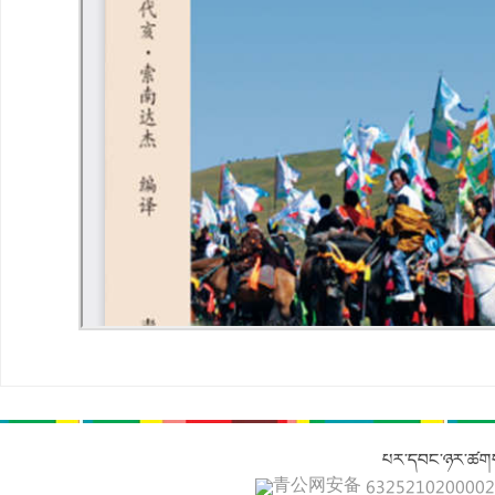
པར་དབང་ཉར་ཚགས
青公网安备 632521020000