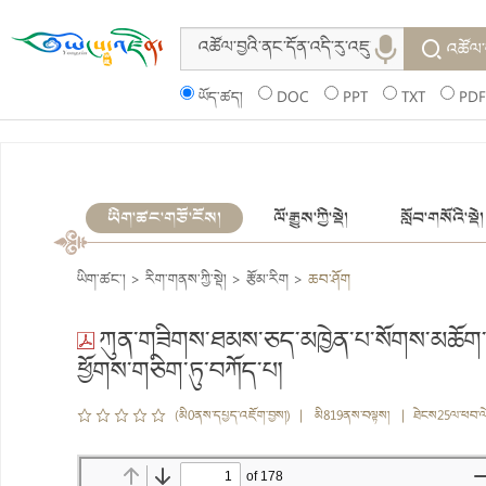
འཚོལ་
ཡོད་ཚད།
DOC
PPT
TXT
PDF
ཡིག་ཚང་གཙོ་ངོས།
ལོ་རྒྱུས་ཀྱི་སྡེ།
སློབ་གསོའི་སྡེ།
ཡིག་ཚང་།
>
རིག་གནས་ཀྱི་སྡེ།
>
རྩོམ་རིག
>
ཆབ་ཤོག
ཀུན་གཟིགས་ཐམས་ཅད་མཁྱེན་པ་སོགས་མཆོག་
ཕྱོགས་གཅིག་ཏུ་བཀོད་པ།
(མི0ནས་དཔྱད་འཇོག་བྱས།) | མི819ནས་བལྟས། | ཐེངས25ལ་ཕབ་ལ