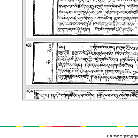
པར་དབང་ཉར་ཚགས