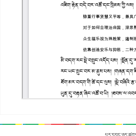
པར་དབང་ཉར་ཚགས