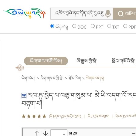
འཚོལ་
ཡོད་ཚད།
DOC
PPT
TXT
PDF
ཡིག་ཚང་གཙོ་ངོས།
ལོ་རྒྱུས་ཀྱི་སྡེ།
སློབ་གསོའི་སྡེ།
ཡིག་ཚང་།
>
རིག་གནས་ཀྱི་སྡེ།
>
རྩོམ་རིག
>
ལེགས་བཤད།
རབ་ཏུ་བྱེད་པ་བཅུ་གསུམ་པ། མི་ཡི་བདག་པོ་
བརྟག་པ།
(མི1ནས་དཔྱད་འཇོག་བྱས།) | མི372ནས་བལྟས། | ཐེངས15ལ་ཕབ་ལ