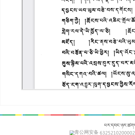
པར་དབང་ཉར་ཚགས
青公网安备 632521020000