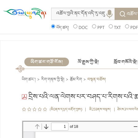
འཚོལ་
ཡོད་ཚད།
DOC
PPT
TXT
PDF
ཡིག་ཚང་གཙོ་ངོས།
ལོ་རྒྱུས་ཀྱི་སྡེ།
སློབ་གསོའི་སྡེ།
ཡིག་ཚང་།
>
རིག་གནས་ཀྱི་སྡེ།
>
རྩོམ་རིག
>
བསྟན་བཅོས།
དྲིས་པའི་ལན་ལེགས་པར་བཤད་པ་རིགས་པའི་རྨ་བ
(མི0ནས་དཔྱད་འཇོག་བྱས།) | མི259ནས་བལྟས། | ཐེངས3ལ་ཕབ་ལེ