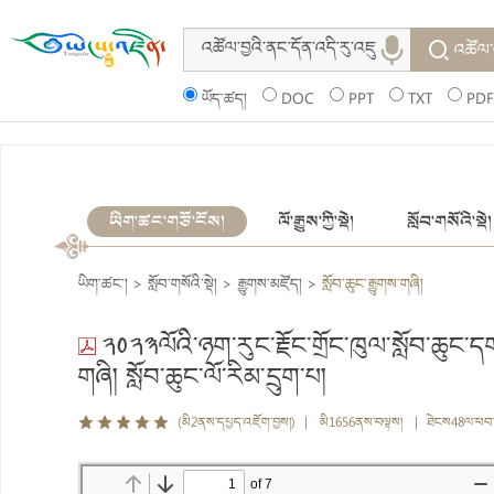
འཚོལ་
ཡོད་ཚད།
DOC
PPT
TXT
PDF
ཡིག་ཚང་གཙོ་ངོས།
ལོ་རྒྱུས་ཀྱི་སྡེ།
སློབ་གསོའི་སྡེ།
ཡིག་ཚང་།
>
སློབ་གསོའི་སྡེ།
>
རྒྱུགས་མཛོད།
>
སློབ་ཆུང་རྒྱུགས་གཞི།
༢༠༢༣ལོའི་ཉག་རུང་རྗོང་གྲོང་ཁུལ་སློབ་ཆུང་ད
གཞི། སློབ་ཆུང་ལོ་རིམ་དྲུག་པ།
(མི2ནས་དཔྱད་འཇོག་བྱས།) | མི1656ནས་བལྟས། | ཐེངས48ལ་ཕབ་