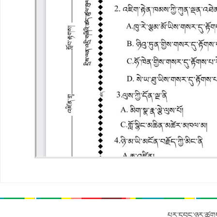
པར་དབང་ཉར་ཚགས