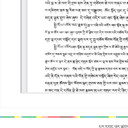
པར་དབང་ཉར་ཚགས