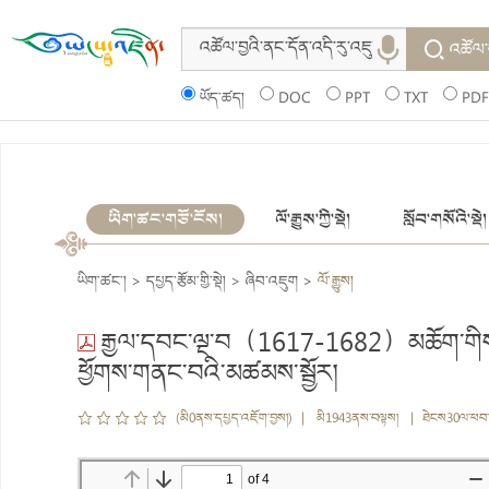
འཚོལ་
ཡོད་ཚད།
DOC
PPT
TXT
PDF
ཡིག་ཚང་གཙོ་ངོས།
ལོ་རྒྱུས་ཀྱི་སྡེ།
སློབ་གསོའི་སྡེ།
ཡིག་ཚང་།
>
དཔྱད་རྩོམ་གྱི་སྡེ།
>
ཞིབ་འཇུག
>
ལོ་རྒྱུས།
རྒྱལ་དབང་ལྔ་བ（1617-1682）མཆོག་གིས་གངས
ཕྱོགས་གནང་བའི་མཚམས་སྦྱོར།
(མི0ནས་དཔྱད་འཇོག་བྱས།) | མི1943ནས་བལྟས། | ཐེངས30ལ་ཕབ་