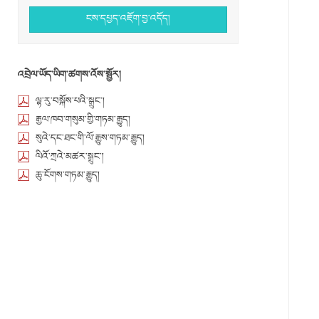
ངས་དཔྱད་འཇོག་བྱ་འདོད།
འབྲེལ་ཡོད་ཡིག་ཚགས་འོས་སྦྱོར།
ལྷ་རུ་བསྐོས་པའི་སྒྲུང་།
རྒྱལ་ཁབ་གསུམ་གྱི་གཏམ་རྒྱུད།
སུའེ་དང་ཐང་གི་ལོ་རྒྱུས་གཏམ་རྒྱུད།
ལིའོ་ཀྲའེ་མཚར་སྒྲུང་།
ཆུ་ངོགས་གཏམ་རྒྱུད།