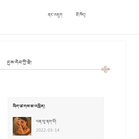
ནང་འཇུག
ཐོ་ཁོད།
དུས་དེབ་ཀྱི་སྡེ།
ཡིག་ཚགས་ཆ་འཕྲིན།
ལན་བུ་ནག་པོ།
2022-03-14