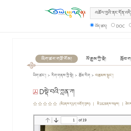
ཡོད་ཚད།
DOC
ཡིག་ཚང་གཙོ་ངོས།
ལོ་རྒྱུས་ཀྱི་སྡེ།
སློབ་གས
ཡིག་ཚང་།
>
རིག་གནས་ཀྱི་སྡེ།
>
རྩོམ་རིག
>
བརྩམས་སྒྲུང་།
Dསྡེ་བའི་ཀླན་ཀ
(མི0ནས་དཔྱད་འཇོག་བྱས།) | མི1828ནས་བལྟས། | ཐེང