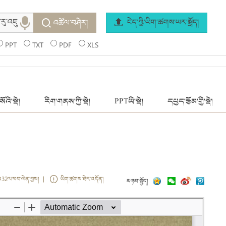
ངེད་ཀྱི་ཡིག་ཚགས་ཡར་སྤྲོད།
འཚོལ་བཤེར།
PPT
TXT
PDF
XLS
ོའི་སྡེ།
རིག་གནས་ཀྱི་སྡེ།
PPTཡི་སྡེ།
དཔྱད་རྩོམ་གྱི་སྡེ།
ས32ལ་ཕབ་ལེན་བྱས། |
ཡིག་ཚགས་ཐེར་འདོན།
མཉམ་སྤྱོད།