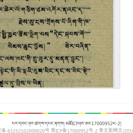
པར་དབང་ཉར་ཚགས་དཔང་རྟགས། མཚོICPཉར་ཨང17000952པ-2།
 63252102000020号
青ICP备17000952号-2
青文新网文(2016)