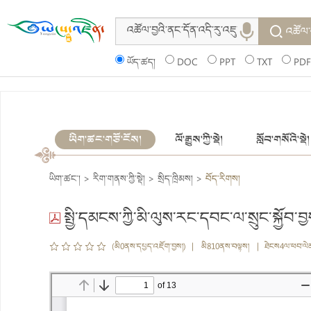
འཚོལ་
ཡོད་ཚད།
DOC
PPT
TXT
PDF
ཡིག་ཚང་གཙོ་ངོས།
ལོ་རྒྱུས་ཀྱི་སྡེ།
སློབ་གསོའི་སྡེ།
ཡིག་ཚང་།
>
རིག་གནས་ཀྱི་སྡེ།
>
སྲིད་ཁྲིམས།
>
བོད་རིགས།
སྤྱི་དམངས་ཀྱི་མི་ལུས་རང་དབང་ལ་སྲུང་སྐྱོབ་བ
(མི0ནས་དཔྱད་འཇོག་བྱས།) | མི810ནས་བལྟས། | ཐེངས4ལ་ཕབ་ལེ