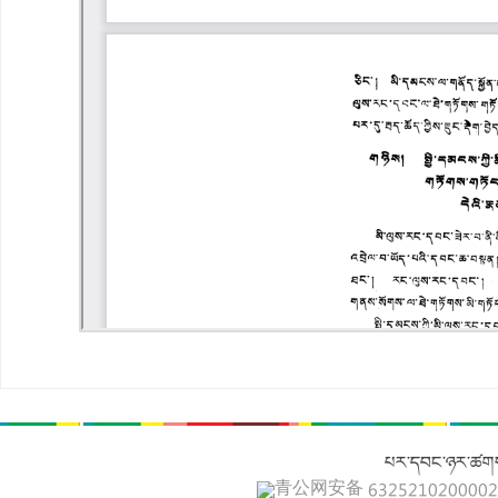
པར་དབང་ཉར་ཚགས
青公网安备 632521020000