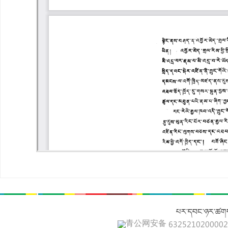
པར་དབང་ཉར་ཚགས
青公网安备 632521020000