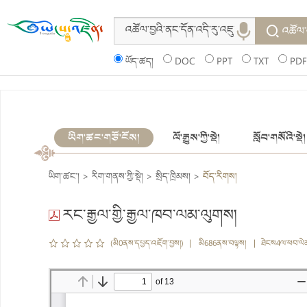
འཚོལ་
ཡོད་ཚད།
DOC
PPT
TXT
PDF
ཡིག་ཚང་གཙོ་ངོས།
ལོ་རྒྱུས་ཀྱི་སྡེ།
སློབ་གསོའི་སྡེ།
ཡིག་ཚང་།
>
རིག་གནས་ཀྱི་སྡེ།
>
སྲིད་ཁྲིམས།
>
བོད་རིགས།
རང་རྒྱལ་གྱི་རྒྱལ་ཁབ་ལམ་ལུགས།
(མི0ནས་དཔྱད་འཇོག་བྱས།) | མི686ནས་བལྟས། | ཐེངས4ལ་ཕབ་ལེ